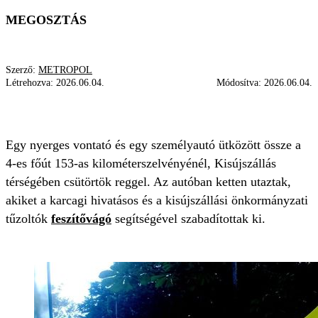
MEGOSZTÁS
Szerző:
METROPOL
Létrehozva:
2026.06.04.
Módosítva:
2026.06.04.
MENTŐ
FESZÍTŐVÁGÓ
BALESET
Egy nyerges vontató és egy személyautó ütközött össze a
4-es főút 153-as kilométerszelvényénél, Kisújszállás
térségében csütörtök reggel. Az autóban ketten utaztak,
akiket a karcagi hivatásos és a kisújszállási önkormányzati
tűzoltók
feszítővágó
segítségével szabadítottak ki.