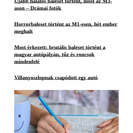
Újabb halálos baleset történt, most az M3-
ason – Drámai fotók
Horrorbaleset történt az M1-esen, hét ember
meghalt
Most érkezett: brutális baleset történt a
magyar autópályán, tűz és roncsok
mindenfelé
Villanyoszlopnak csapódott egy autó