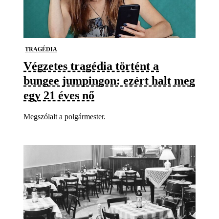
TRAGÉDIA
Végzetes tragédia történt a
bungee jumpingon: ezért halt meg
egy 21 éves nő
Megszólalt a polgármester.