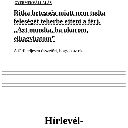
GYERMEKVÁLLALÁS
Ritka betegség miatt nem tudta
feleségét teherbe ejteni a férj.
„Azt mondta, ha akarom,
elhagyhatom”
A férfi teljesen összetört, hogy ő az oka.
Hírlevél-