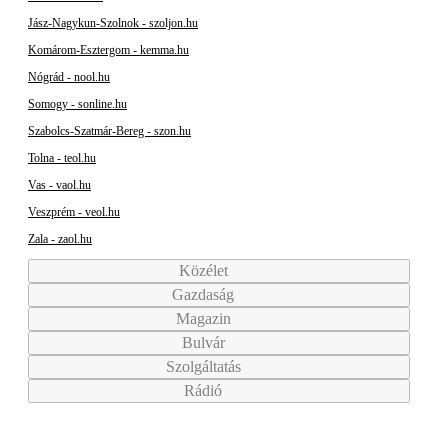
Jász-Nagykun-Szolnok - szoljon.hu
Komárom-Esztergom - kemma.hu
Nógrád - nool.hu
Somogy - sonline.hu
Szabolcs-Szatmár-Bereg - szon.hu
Tolna - teol.hu
Vas - vaol.hu
Veszprém - veol.hu
Zala - zaol.hu
Közélet
Gazdaság
Magazin
Bulvár
Szolgáltatás
Rádió