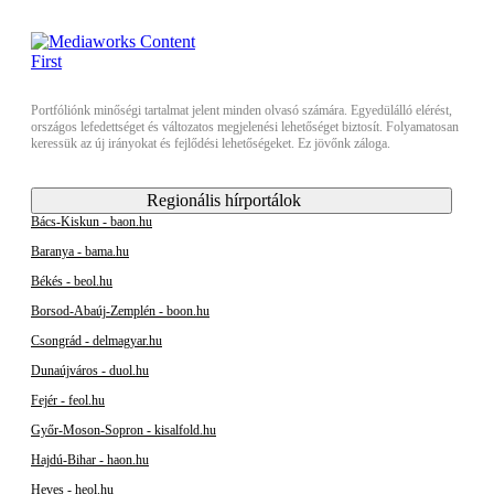
Portfóliónk minőségi tartalmat jelent minden olvasó számára. Egyedülálló elérést,
országos lefedettséget és változatos megjelenési lehetőséget biztosít. Folyamatosan
keressük az új irányokat és fejlődési lehetőségeket. Ez jövőnk záloga.
Regionális hírportálok
Bács-Kiskun - baon.hu
Baranya - bama.hu
Békés - beol.hu
Borsod-Abaúj-Zemplén - boon.hu
Csongrád - delmagyar.hu
Dunaújváros - duol.hu
Fejér - feol.hu
Győr-Moson-Sopron - kisalfold.hu
Hajdú-Bihar - haon.hu
Heves - heol.hu