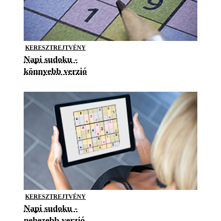
KERESZTREJTVÉNY
Napi sudoku -
könnyebb verzió
KERESZTREJTVÉNY
Napi sudoku -
nehezebb verzió