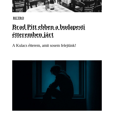
RETRO
Brad Pitt ebben a budapesti
étteremben járt
A Kulacs étterem, amit sosem felejtünk!