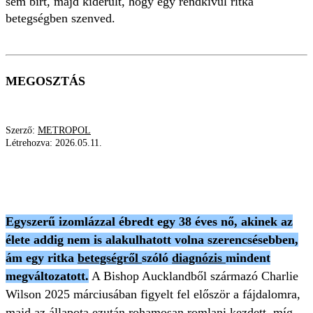
sem bírt, majd kiderült, hogy egy rendkívül ritka
betegségben szenved.
MEGOSZTÁS
Szerző:
METROPOL
Létrehozva:
2026.05.11.
RITKA BETEGSÉG
BETEGSÉG
ORVOS
DIAGNÓZIS
FÁJDALOM
Egyszerű izomlázzal ébredt egy 38 éves nő, akinek az
élete addig nem is alakulhatott volna szerencsésebben,
ám egy ritka
betegségről
szóló
diagnózis
mindent
megváltozatott.
A Bishop Aucklandből származó Charlie
Wilson 2025 márciusában figyelt fel először a fájdalomra,
majd az állapota ezután rohamosan romlani kezdett, míg