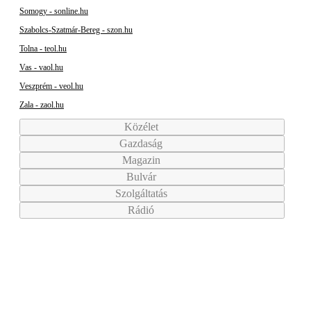
Somogy - sonline.hu
Szabolcs-Szatmár-Bereg - szon.hu
Tolna - teol.hu
Vas - vaol.hu
Veszprém - veol.hu
Zala - zaol.hu
Közélet
Gazdaság
Magazin
Bulvár
Szolgáltatás
Rádió