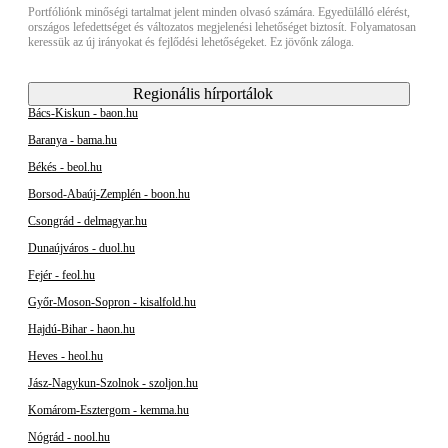
Portfóliónk minőségi tartalmat jelent minden olvasó számára. Egyedülálló elérést,
országos lefedettséget és változatos megjelenési lehetőséget biztosít. Folyamatosan
keressük az új irányokat és fejlődési lehetőségeket. Ez jövőnk záloga.
Regionális hírportálok
Bács-Kiskun - baon.hu
Baranya - bama.hu
Békés - beol.hu
Borsod-Abaúj-Zemplén - boon.hu
Csongrád - delmagyar.hu
Dunaújváros - duol.hu
Fejér - feol.hu
Győr-Moson-Sopron - kisalfold.hu
Hajdú-Bihar - haon.hu
Heves - heol.hu
Jász-Nagykun-Szolnok - szoljon.hu
Komárom-Esztergom - kemma.hu
Nógrád - nool.hu