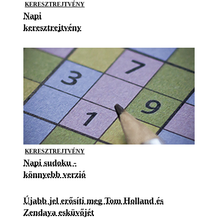
KERESZTREJTVÉNY
Napi
keresztrejtvény
KERESZTREJTVÉNY
Napi sudoku -
könnyebb verzió
Újabb jel erősíti meg Tom Holland és
Zendaya esküvőjét