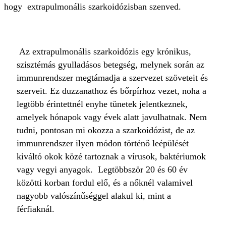
hogy extrapulmonális szarkoidózisban szenved.
Az extrapulmonális szarkoidózis egy krónikus,
szisztémás gyulladásos betegség, melynek során az
immunrendszer megtámadja a szervezet szöveteit és
szerveit. Ez duzzanathoz és bőrpírhoz vezet, noha a
legtöbb érintettnél enyhe tünetek jelentkeznek,
amelyek hónapok vagy évek alatt javulhatnak. Nem
tudni, pontosan mi okozza a szarkoidózist, de az
immunrendszer ilyen módon történő leépülését
kiváltó okok közé tartoznak a vírusok, baktériumok
vagy vegyi anyagok. Legtöbbször 20 és 60 év
közötti korban fordul elő, és a nőknél valamivel
nagyobb valószínűséggel alakul ki, mint a
férfiaknál.