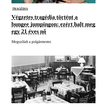
TRAGÉDIA
Végzetes tragédia történt a
bungee jumpingon: ezért halt meg
egy 21 éves nő
Megszólalt a polgármester.