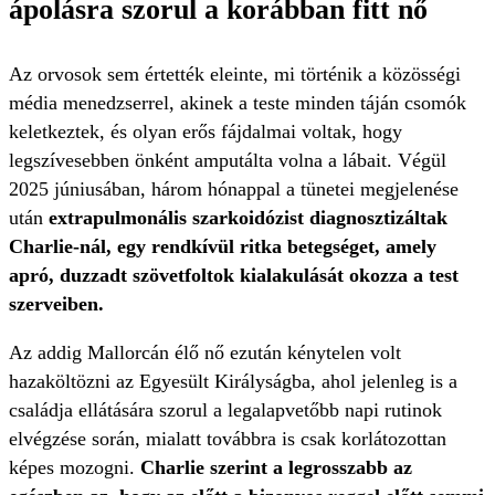
ápolásra szorul a korábban fitt nő
Az orvosok sem értették eleinte, mi történik a közösségi
média menedzserrel, akinek a teste minden táján csomók
keletkeztek, és olyan erős fájdalmai voltak, hogy
legszívesebben önként amputálta volna a lábait. Végül
2025 júniusában, három hónappal a tünetei megjelenése
után
extrapulmonális szarkoidózist diagnosztizáltak
Charlie-nál, egy rendkívül ritka betegséget, amely
apró, duzzadt szövetfoltok kialakulását okozza a test
szerveiben.
Az addig Mallorcán élő nő ezután kénytelen volt
hazaköltözni az Egyesült Királyságba, ahol jelenleg is a
családja ellátására szorul a legalapvetőbb napi rutinok
elvégzése során, mialatt továbbra is csak korlátozottan
képes mozogni.
Charlie szerint a legrosszabb az