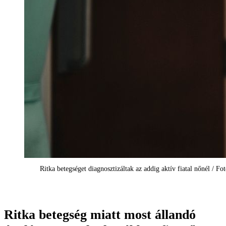
Ritka betegséget diagnosztizáltak az addig aktív fiatal nőnél / Fot
Ritka betegség miatt most állandó