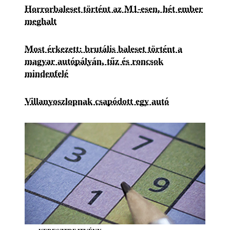
Horrorbaleset történt az M1-esen, hét ember
meghalt
Most érkezett: brutális baleset történt a
magyar autópályán, tűz és roncsok
mindenfelé
Villanyoszlopnak csapódott egy autó