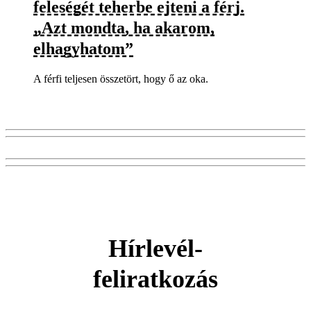
feleségét teherbe ejteni a férj.
„Azt mondta, ha akarom,
elhagyhatom”
A férfi teljesen összetört, hogy ő az oka.
Hírlevél-
feliratkozás