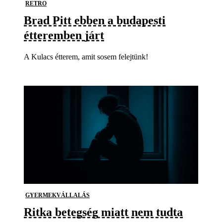
RETRO
Brad Pitt ebben a budapesti
étteremben járt
A Kulacs étterem, amit sosem felejtünk!
GYERMEKVÁLLALÁS
Ritka betegség miatt nem tudta