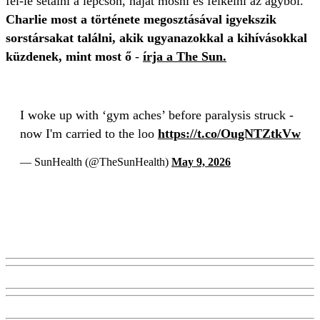
fel-le sétálni a lépcsőn, hajat mosni és felkelni az ágyból.
Charlie most a története megosztásával igyekszik
sorstársakat találni, akik ugyanazokkal a kihívásokkal
küzdenek, mint most ő
-
írja a The Sun.
I woke up with ‘gym aches’ before paralysis struck -
now I'm carried to the loo
https://t.co/OugNTZtkVw
— SunHealth (@TheSunHealth)
May 9, 2026