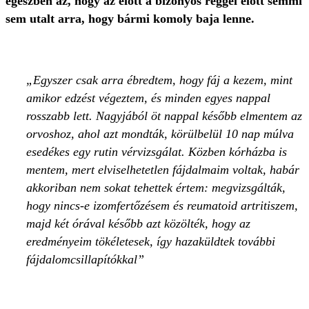
egészben az, hogy az előtt a bizonyos reggel előtt semmi
sem utalt arra, hogy bármi komoly baja lenne.
Egyszer csak arra ébredtem, hogy fáj a kezem, mint
amikor edzést végeztem, és minden egyes nappal
rosszabb lett. Nagyjából öt nappal később elmentem az
orvoshoz, ahol azt mondták, körülbelül 10 nap múlva
esedékes egy rutin vérvizsgálat. Közben kórházba is
mentem, mert elviselhetetlen fájdalmaim voltak, habár
akkoriban nem sokat tehettek értem: megvizsgálták,
hogy nincs-e izomfertőzésem és reumatoid artritiszem,
majd két órával később azt közölték, hogy az
eredményeim tökéletesek, így hazaküldtek további
fájdalomcsillapítókkal