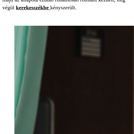
végül
kerekesszékbe
kényszerült.