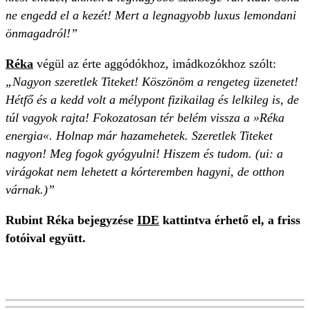
ne engedd el a kezét! Mert a legnagyobb luxus lemondani
önmagadról!”
Réka
végül az érte aggódókhoz, imádkozókhoz szólt:
„Nagyon szeretlek Titeket! Köszönöm a rengeteg üzenetet!
Hétfő és a kedd volt a mélypont fizikailag és lelkileg is, de
túl vagyok rajta! Fokozatosan tér belém vissza a »Réka
energia«. Holnap már hazamehetek. Szeretlek Titeket
nagyon! Meg fogok gyógyulni! Hiszem és tudom. (ui: a
virágokat nem lehetett a kórteremben hagyni, de otthon
várnak.)”
Rubint Réka bejegyzése
IDE
kattintva érhető el, a friss
fotóival együtt.