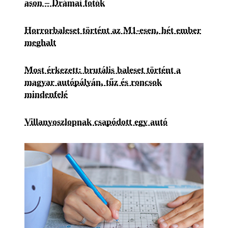
ason – Drámai fotók
Horrorbaleset történt az M1-esen, hét ember
meghalt
Most érkezett: brutális baleset történt a
magyar autópályán, tűz és roncsok
mindenfelé
Villanyoszlopnak csapódott egy autó