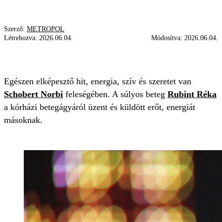
Szerző:
METROPOL
Létrehozva:
2026.06.04.
Módosítva:
2026.06.04.
RÁK
BETEGSÉG
ERŐ
RUBINT RÉKA
Egészen elképesztő hit, energia, szív és szeretet van
Schobert Norbi
feleségében. A súlyos beteg
Rubint Réka
a kórházi betegágyáról üzent és küldött erőt, energiát
másoknak.