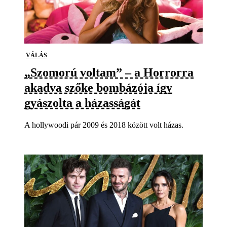
VÁLÁS
„Szomorú voltam” – a Horrorra
akadva szőke bombázója így
gyászolta a házasságát
A hollywoodi pár 2009 és 2018 között volt házas.