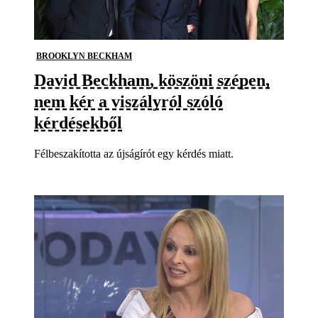
BROOKLYN BECKHAM
David Beckham, köszöni szépen,
nem kér a viszályról szóló
kérdésekből
Félbeszakította az újságírót egy kérdés miatt.