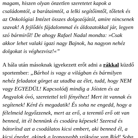
magam, hiszen olyan önzetlen szeretetet kapok a
családomtól, a barátaimtól, a lelki segítőimtől, tőletek és
az Onkológiai Intézet összes dolgozójától, amire nincsenek
szavak! A fejlődés fájdalommal és áldozatokkal jár, legyen
szó bármiről! De ahogy Rafael Nadal mondta: »Csak
akkor lehet valaki igazi nagy Bajnok, ha nagyon nehéz
dolgokat is véghezvisz!«”
A hála után másoknak igyekezett erőt adni a
rákkal
küzdő
sportember:
„Bárhol is vagy a világban és bármilyen
nehéz feladatot görget az utadba az élet, tudd, hogy NEM
vagy EGYEDÜL! Kapcsolódj mindig a Jóisten és az
Angyalok óvó, szeretettel teli fényéhez! Mert itt vannak és
segítenek! Kérd és megadatik! És soha ne engedd, hogy a
félelmeid legyőzzenek, mert az erő, a teremtő erő ott van
benned, itt él bennünk és csodára képesek! Szeresd és
bátorítsd azt a csodálatos kicsi embert, aki benned él, a
kicsi énedet, akinek a legnagyobb szüksége van Rád! Soha