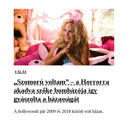
VÁLÁS
„Szomorú voltam” – a Horrorra
akadva szőke bombázója így
gyászolta a házasságát
A hollywoodi pár 2009 és 2018 között volt házas.