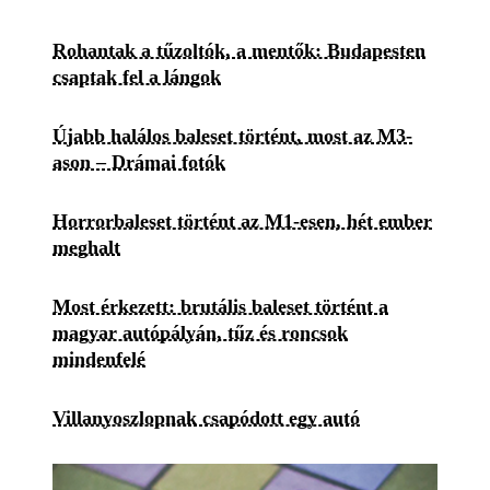
Rohantak a tűzoltók, a mentők: Budapesten
csaptak fel a lángok
Újabb halálos baleset történt, most az M3-
ason – Drámai fotók
Horrorbaleset történt az M1-esen, hét ember
meghalt
Most érkezett: brutális baleset történt a
magyar autópályán, tűz és roncsok
mindenfelé
Villanyoszlopnak csapódott egy autó