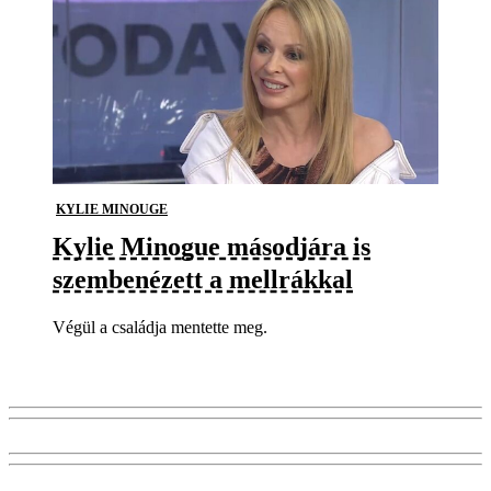
KYLIE MINOUGE
Kylie Minogue másodjára is
szembenézett a mellrákkal
Végül a családja mentette meg.