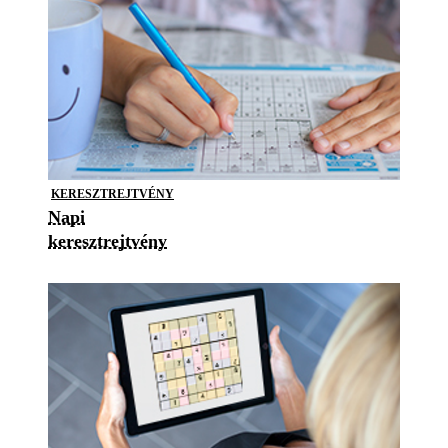
KERESZTREJTVÉNY
Napi
keresztrejtvény