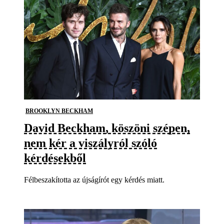
BROOKLYN BECKHAM
David Beckham, köszöni szépen,
nem kér a viszályról szóló
kérdésekből
Félbeszakította az újságírót egy kérdés miatt.