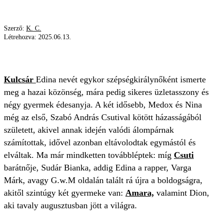
Szerző:
K. C.
Létrehozva:
2025.06.13.
KULCSÁR EDINA
BALLAGÁS
FIÚ
Kulcsár
Edina nevét egykor szépségkirálynőként ismerte
meg a hazai közönség, mára pedig sikeres üzletasszony és
négy gyermek édesanyja. A két idősebb, Medox és Nina
még az első, Szabó András Csutival kötött házasságából
született, akivel annak idején valódi álompárnak
számítottak, idővel azonban eltávolodtak egymástól és
elváltak. Ma már mindketten továbbléptek: míg
Csuti
barátnője, Sudár Bianka, addig Edina a rapper, Varga
Márk, avagy G.w.M oldalán talált rá újra a boldogságra,
akitől szintúgy két gyermeke van:
Amara,
valamint Dion,
aki tavaly augusztusban jött a világra.