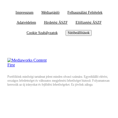
Impresszum
Médiaajánló
Felhasználási Feltételek
Adatvédelem
Hirdetési ÁSZF
Előfizetési ÁSZF
Cookie Szabályzatok
Sütibeállítások
Portfóliónk minőségi tartalmat jelent minden olvasó számára. Egyedülálló elérést,
országos lefedettséget és változatos megjelenési lehetőséget biztosít. Folyamatosan
keressük az új irányokat és fejlődési lehetőségeket. Ez jövőnk záloga.