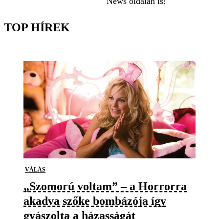
News oldalán is!
TOP HÍREK
VÁLÁS
„Szomorú voltam” – a Horrorra
akadva szőke bombázója így
gyászolta a házasságát