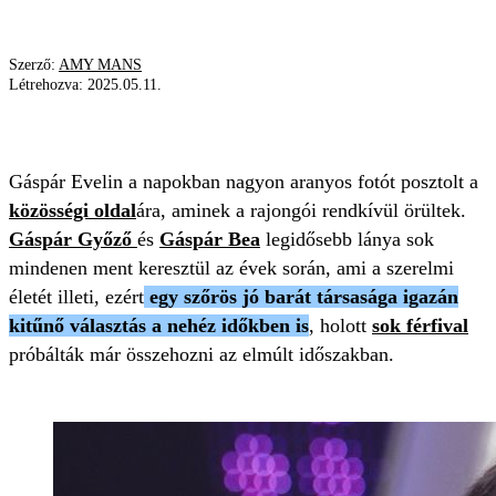
Szerző:
AMY MANS
Létrehozva:
2025.05.11.
GÁSPÁR EVELIN
BÜSZKESÉG
KUTYA
Gáspár Evelin a napokban nagyon aranyos fotót posztolt a
közösségi oldal
ára, aminek a rajongói rendkívül örültek.
Gáspár Győző
és
Gáspár Bea
legidősebb lánya sok
mindenen ment keresztül az évek során, ami a szerelmi
életét illeti, ezért
egy szőrös jó barát társasága igazán
kitűnő választás a nehéz időkben is
, holott
sok férfival
próbálták már összehozni az elmúlt időszakban.