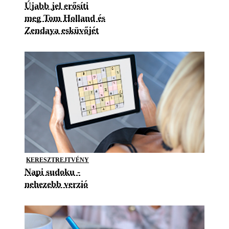
Újabb jel erősíti
meg Tom Holland és
Zendaya esküvőjét
KERESZTREJTVÉNY
Napi sudoku -
nehezebb verzió