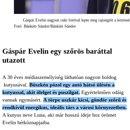
Gáspár Evelin nagyon cuki fotóval lepte meg rajongóit a közöss
Fotó: Bánkúti Sándor/Bánkúti Sándor
Gáspár Evelin egy szőrös baráttal
utazott
A 30 éves médiaszemélyiség láthatóan nagyon boldog
kutyusával.
Büszkén pózol egy autó hátsó ülésén a
kutyussal, akit ölelget és puszilgat.
Egyértelműen odáig
vannak egymásért.
A törpe uszkár kicsi, göndör szőrű és
rendkívül energikus, ideális társ a városi környezetben.
A kutyus neve Luna, aki már hosszú ideje hoz örömet
Evelin hétköznapjaiba.