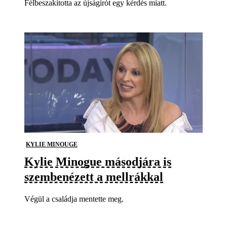
Félbeszakította az újságírót egy kérdés miatt.
KYLIE MINOUGE
Kylie Minogue másodjára is
szembenézett a mellrákkal
Végül a családja mentette meg.