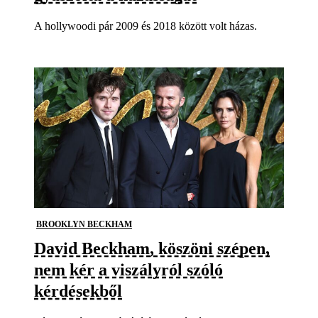
A hollywoodi pár 2009 és 2018 között volt házas.
BROOKLYN BECKHAM
David Beckham, köszöni szépen,
nem kér a viszályról szóló
kérdésekből