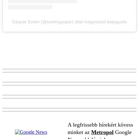
Gáspár Evelin (@evelingaspar) által megosztott bejegyzés
A legfrissebb hírekért kövess
minket az
Metropol
Google