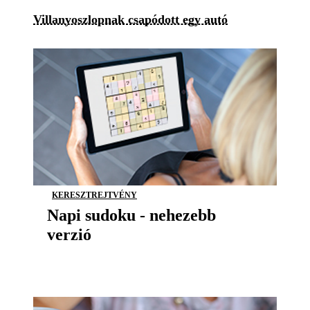
Villanyoszlopnak csapódott egy autó
KERESZTREJTVÉNY
Napi sudoku - nehezebb
verzió