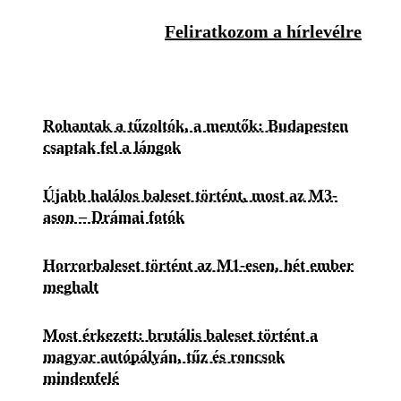
Feliratkozom a hírlevélre
Rohantak a tűzoltók, a mentők: Budapesten
csaptak fel a lángok
Újabb halálos baleset történt, most az M3-
ason – Drámai fotók
Horrorbaleset történt az M1-esen, hét ember
meghalt
Most érkezett: brutális baleset történt a
magyar autópályán, tűz és roncsok
mindenfelé