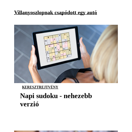
Villanyoszlopnak csapódott egy autó
KERESZTREJTVÉNY
Napi sudoku - nehezebb
verzió