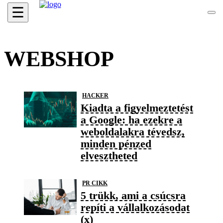
☰
WEBSHOP
HACKER
Kiadta a figyelmeztetést
a Google: ha ezekre a
weboldalakra tévedsz,
minden pénzed
elvesztheted
PR CIKK
5 trükk, ami a csúcsra
repíti a vállalkozásodat
(x)