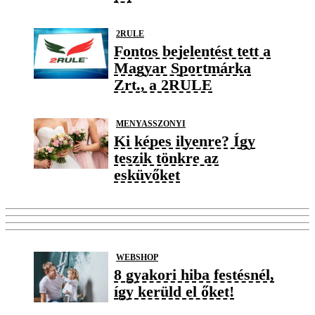
2RULE
Fontos bejelentést tett a
Magyar Sportmárka
Zrt., a 2RULE
MENYASSZONYI
Ki képes ilyenre? Így
teszik tönkre az
esküvőket
WEBSHOP
8 gyakori hiba festésnél,
így kerüld el őket!