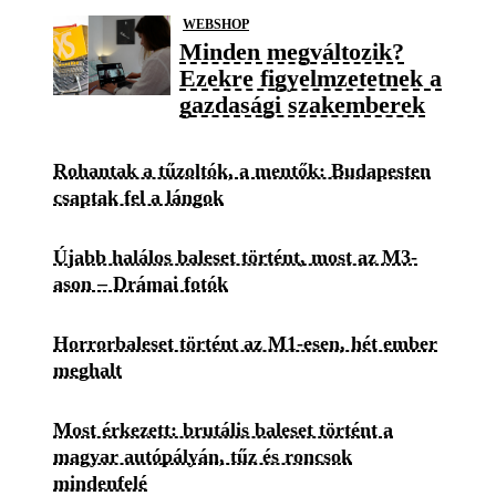
WEBSHOP
Minden megváltozik?
Ezekre figyelmzetetnek a
gazdasági szakemberek
Rohantak a tűzoltók, a mentők: Budapesten
csaptak fel a lángok
Újabb halálos baleset történt, most az M3-
ason – Drámai fotók
Horrorbaleset történt az M1-esen, hét ember
meghalt
Most érkezett: brutális baleset történt a
magyar autópályán, tűz és roncsok
mindenfelé