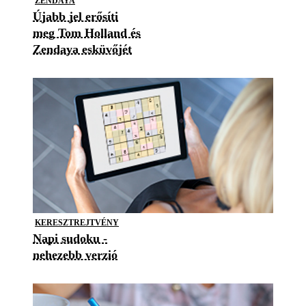
ZENDAYA
Újabb jel erősíti
meg Tom Holland és
Zendaya esküvőjét
KERESZTREJTVÉNY
Napi sudoku -
nehezebb verzió