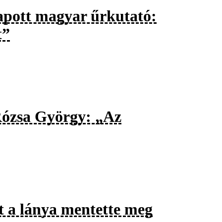
apott magyar űrkutató:
t”
Rózsa György: „Az
ét a lánya mentette meg