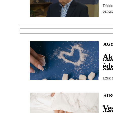
Döbben
pancso
AG
Ak
éde
Ezek a
STR
Ve