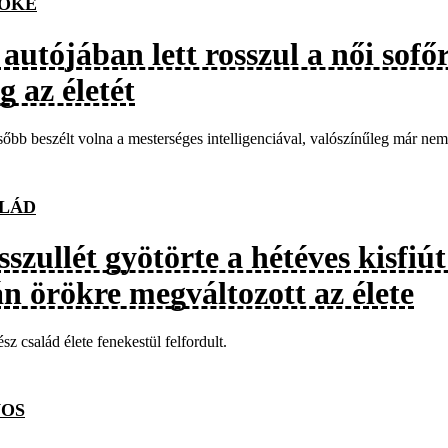
OKE
 autójában lett rosszul a női sof
 az életét
őbb beszélt volna a mesterséges intelligenciával, valószínűleg már nem
LÁD
szullét gyötörte a hétéves kisfiú
án örökre megváltozott az élete
sz család élete fenekestül felfordult.
OS