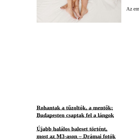
Az emb
Rohantak a tűzoltók, a mentők:
Budapesten csaptak fel a lángok
Újabb halálos baleset történt,
most az M3-ason – Drámai fotók