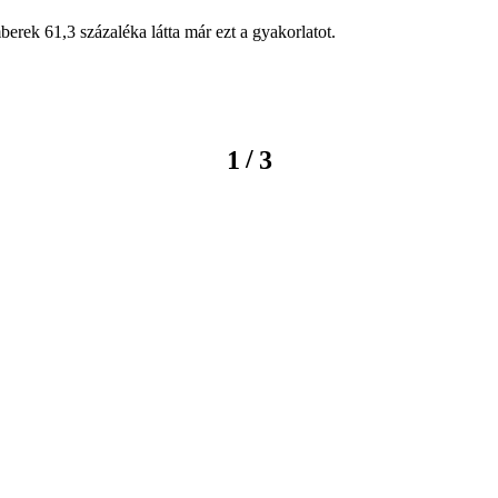
erek 61,3 százaléka látta már ezt a gyakorlatot.
/
1
3