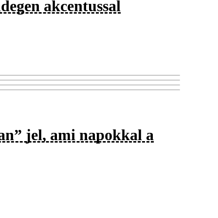
 idegen akcentussal
an” jel, ami napokkal a