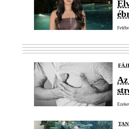
Elv
ébr
Felébr
FÁ
Az
str
Ezeket
TAN