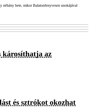
ogy néhány hete, mikor Balatonfenyvesen unokájával
 károsíthatja az
ást és sztrókot okozhat