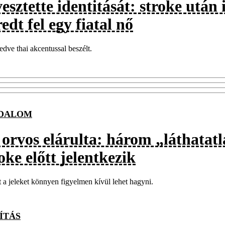
esztette identitását: stroke után
edt fel egy fiatal nő
edve thai akcentussal beszélt.
JDALOM
 orvos elárulta: három „láthatatl
oke előtt jelentkezik
 a jeleket könnyen figyelmen kívül lehet hagyni.
ÍTÁS