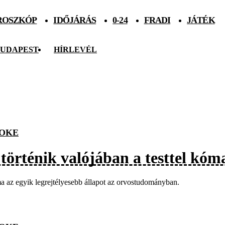
ROSZKÓP
IDŐJÁRÁS
0-24
FRADI
JÁTÉK
UDAPEST
HÍRLEVÉL
OKE
 történik valójában a testtel kó
 az egyik legrejtélyesebb állapot az orvostudományban.