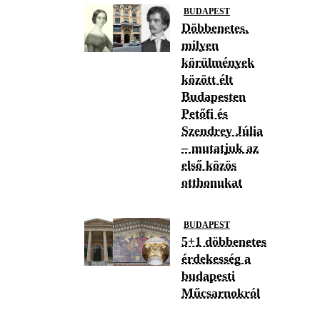
BUDAPEST
Döbbenetes,
milyen
körülmények
között élt
Budapesten
Petőfi és
Szendrey Júlia
– mutatjuk az
első közös
otthonukat
BUDAPEST
5+1 döbbenetes
érdekesség a
budapesti
Műcsarnokról