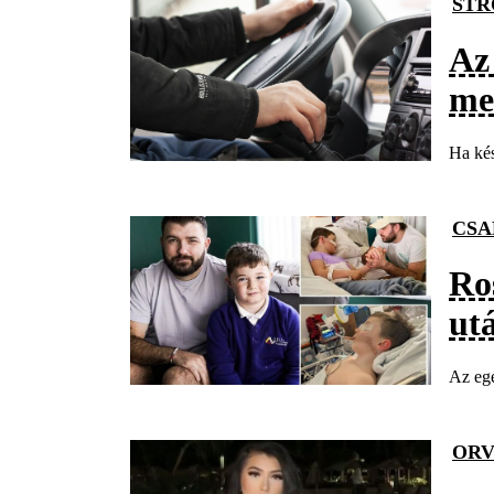
STR
Az
meg
Ha kés
CSA
Ros
ut
Az egé
ORV