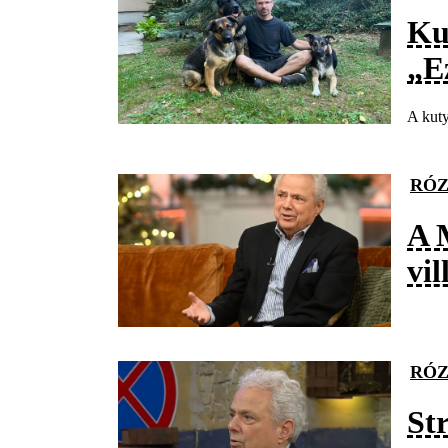
Ku
„E
A kuty
RÓZ
A 
vi
RÓZ
St