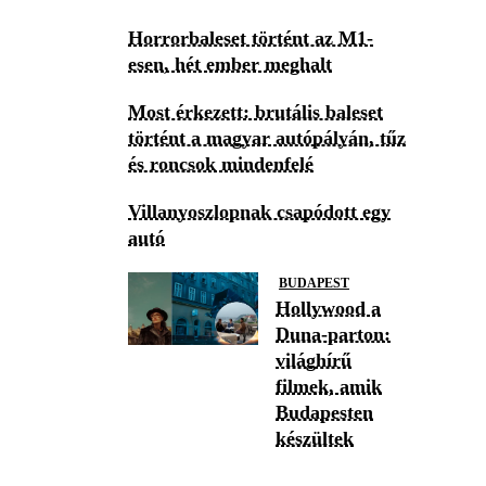
Horrorbaleset történt az M1-
esen, hét ember meghalt
Most érkezett: brutális baleset
történt a magyar autópályán, tűz
és roncsok mindenfelé
Villanyoszlopnak csapódott egy
autó
BUDAPEST
Hollywood a
Duna-parton:
világhírű
filmek, amik
Budapesten
készültek