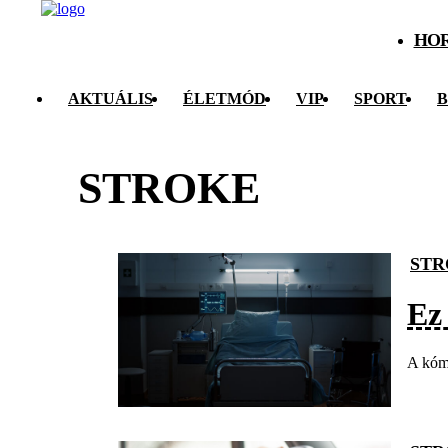
HO
AKTUÁLIS
ÉLETMÓD
VIP
SPORT
B
STROKE
STR
Ez
A kóma