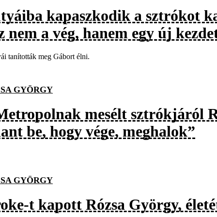
tyáiba kapaszkodik a sztrókot k
z nem a vég, hanem egy új kezde
ái tanították meg Gábort élni.
SA GYÖRGY
Metropolnak mesélt sztrókjáról 
llant be, hogy vége, meghalok”
SA GYÖRGY
roke-t kapott Rózsa György, élet