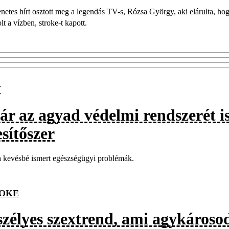
etes hírt osztott meg a legendás TV-s, Rózsa György, aki elárulta, h
lt a vízben, stroke-t kapott.
Y
ár az agyad védelmi rendszerét is
sítőszer
 kevésbé ismert egészségügyi problémák.
OKE
szélyes szextrend, ami agykárosod