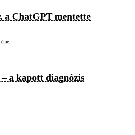
őr, a ChatGPT mentette
 élne.
t – a kapott diagnózis