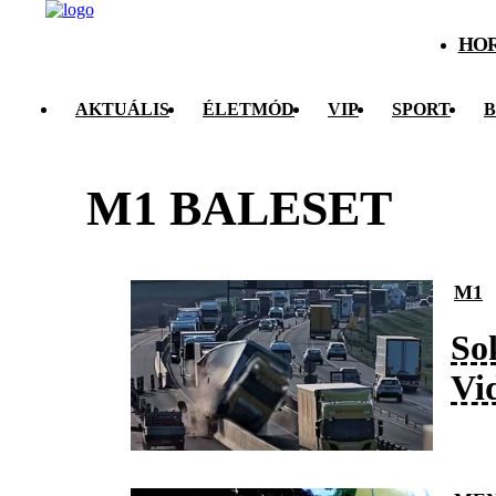
HO
AKTUÁLIS
ÉLETMÓD
VIP
SPORT
B
M1 BALESET
M1
So
Vi