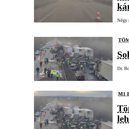
kár
Négy n
TÖM
So
Dr. Bo
M1 
Tö
leh