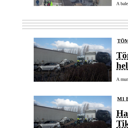
A bale
TÖM
Tö
hel
A munk
M1 
Hat
Ti