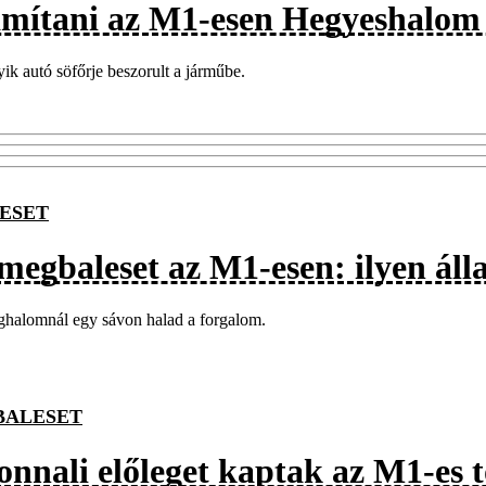
ámítani az M1-esen Hegyeshalom 
ik autó söfőrje beszorult a járműbe.
ESET
megbaleset az M1-esen: ilyen ál
halomnál egy sávon halad a forgalom.
BALESET
onnali előleget kaptak az M1-es 