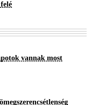
felé
lapotok vannak most
tömegszerencsétlenség