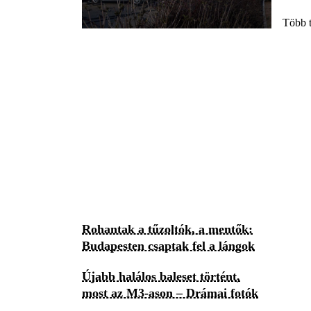
Több t
Rohantak a tűzoltók, a mentők:
Budapesten csaptak fel a lángok
Újabb halálos baleset történt,
most az M3-ason – Drámai fotók