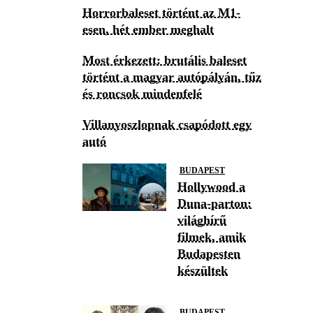
Horrorbaleset történt az M1-
esen, hét ember meghalt
Most érkezett: brutális baleset
történt a magyar autópályán, tűz
és roncsok mindenfelé
Villanyoszlopnak csapódott egy
autó
BUDAPEST
Hollywood a
Duna-parton:
világhírű
filmek, amik
Budapesten
készültek
BUDAPEST