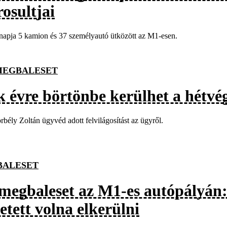
osultjai
apja 5 kamion és 37 személyautó ütközött az M1-esen.
EGBALESET
k évre börtönbe kerülhet a hétvég
rbély Zoltán ügyvéd adott felvilágosítást az ügyről.
BALESET
megbaleset az M1-es autópályán: 
etett volna elkerülni