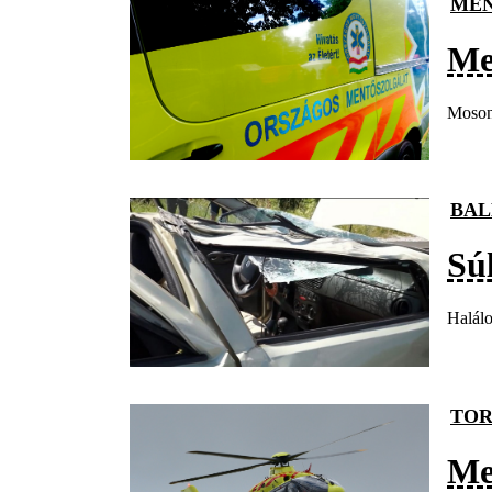
ME
Me
Mosonm
BAL
Sú
Halálo
TOR
Men