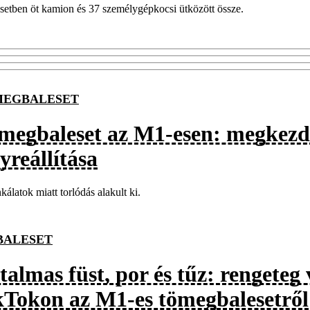
setben öt kamion és 37 személygépkocsi ütközött össze.
EGBALESET
megbaleset az M1-esen: megkezd
yreállítása
álatok miatt torlódás alakult ki.
BALESET
almas füst, por és tűz: rengeteg 
kTokon az M1-es tömegbalesetről