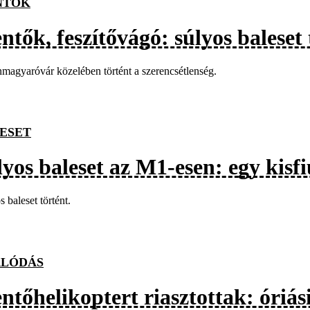
NTŐK
ntők, feszítővágó: súlyos baleset
agyaróvár közelében történt a szerencsétlenség.
ESET
lyos baleset az M1-esen: egy kisf
s baleset történt.
LÓDÁS
tőhelikoptert riasztottak: óriási