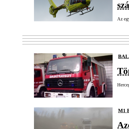
sz
Az egy
BAL
Tö
Herceg
M1 
Az