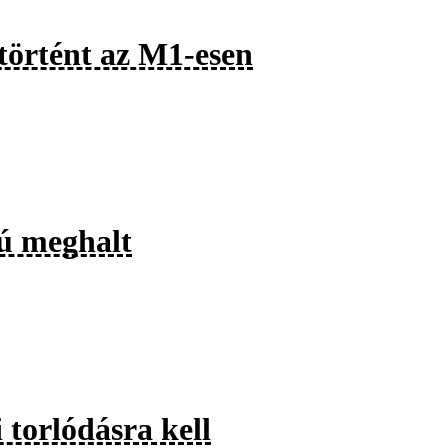
 történt az M1-esen
iú meghalt
 torlódásra kell