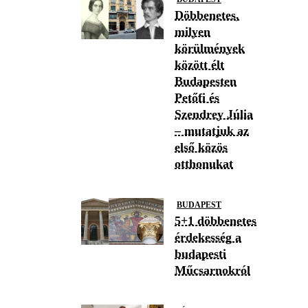
Döbbenetes,
milyen
körülmények
között élt
Budapesten
Petőfi és
Szendrey Júlia
– mutatjuk az
első közös
otthonukat
BUDAPEST
5+1 döbbenetes
érdekesség a
budapesti
Műcsarnokról