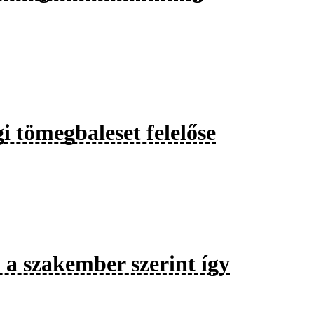
i tömegbaleset felelőse
a szakember szerint így