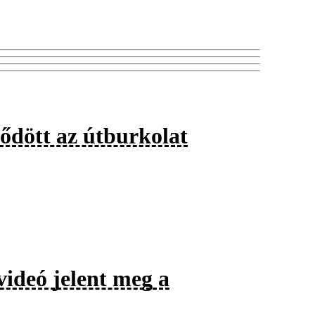
ődött az útburkolat
videó jelent meg a