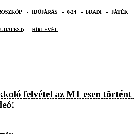
ROSZKÓP
IDŐJÁRÁS
0-24
FRADI
JÁTÉK
UDAPEST
HÍRLEVÉL
kkoló felvétel az M1-esen történt
deó!