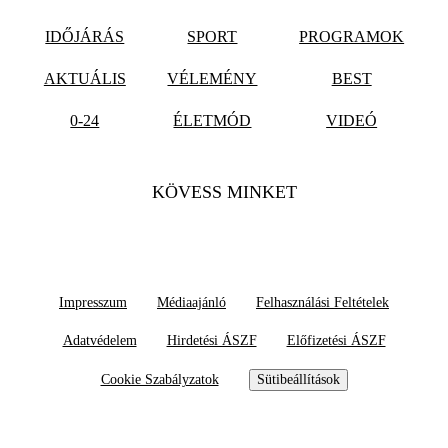
IDŐJÁRÁS
SPORT
PROGRAMOK
AKTUÁLIS
VÉLEMÉNY
BEST
0-24
ÉLETMÓD
VIDEÓ
KÖVESS MINKET
Impresszum
Médiaajánló
Felhasználási Feltételek
Adatvédelem
Hirdetési ÁSZF
Előfizetési ÁSZF
Cookie Szabályzatok
Sütibeállítások