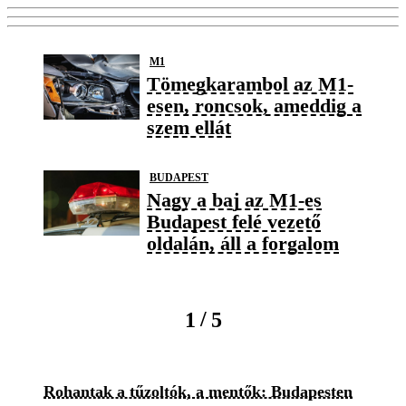
M1
Tömegkarambol az M1-
esen, roncsok, ameddig a
szem ellát
BUDAPEST
Nagy a baj az M1-es
Budapest felé vezető
oldalán, áll a forgalom
/
1
5
Rohantak a tűzoltók, a mentők: Budapesten