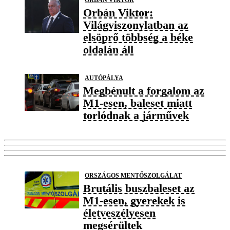
Orbán Viktor:
Világviszonylatban az
elsöprő többség a béke
oldalán áll
AUTÓPÁLYA
Megbénult a forgalom az
M1-esen, baleset miatt
torlódnak a járművek
ORSZÁGOS MENTŐSZOLGÁLAT
Brutális buszbaleset az
M1-esen, gyerekek is
életveszélyesen
megsérültek