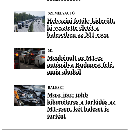
SZEMÉLYAUTÓ
Helyszíni fotók: kiderült,
ki vesztette életét a
balesetben az M1-esen
M1
Megbénult az M1-es
autópálya Budapest felé,
amíg aludtál
BALESET
Most jött: több
kilométeres a torlódás az
M1-esen, két baleset is
történt