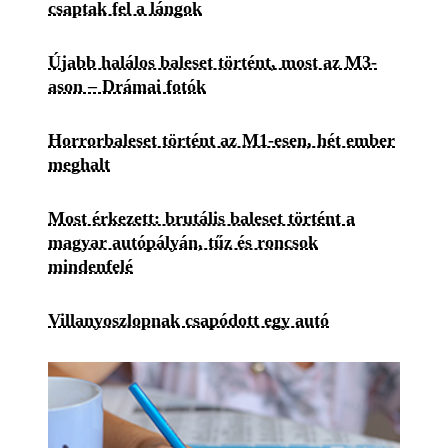
csaptak fel a lángok
Újabb halálos baleset történt, most az M3-
ason – Drámai fotók
Horrorbaleset történt az M1-esen, hét ember
meghalt
Most érkezett: brutális baleset történt a
magyar autópályán, tűz és roncsok
mindenfelé
Villanyoszlopnak csapódott egy autó