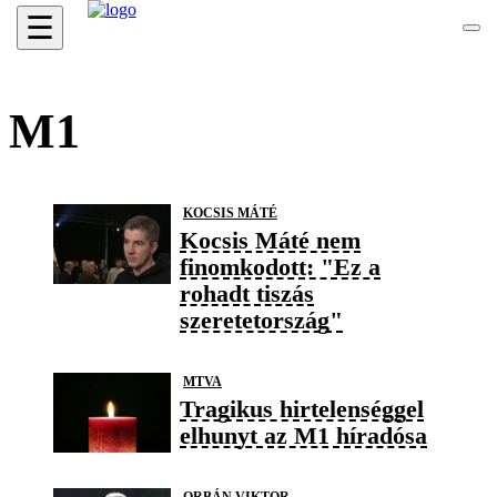
☰
M1
KOCSIS MÁTÉ
Kocsis Máté nem
finomkodott: "Ez a
rohadt tiszás
szeretetország"
MTVA
Tragikus hirtelenséggel
elhunyt az M1 híradósa
ORBÁN VIKTOR