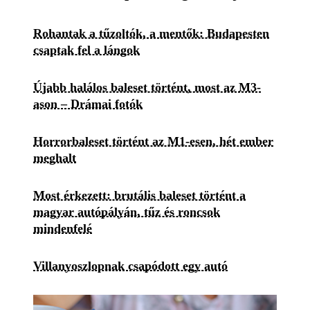
Rohantak a tűzoltók, a mentők: Budapesten
csaptak fel a lángok
Újabb halálos baleset történt, most az M3-
ason – Drámai fotók
Horrorbaleset történt az M1-esen, hét ember
meghalt
Most érkezett: brutális baleset történt a
magyar autópályán, tűz és roncsok
mindenfelé
Villanyoszlopnak csapódott egy autó