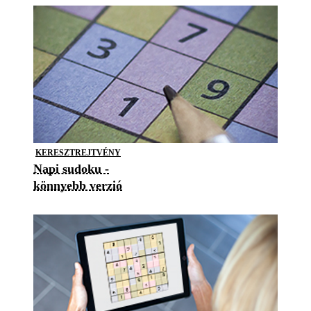
KERESZTREJTVÉNY
Napi sudoku -
könnyebb verzió