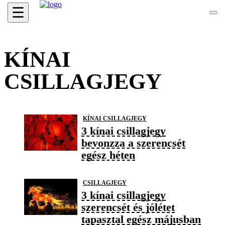
☰
KÍNAI
CSILLAGJEGY
KÍNAI CSILLAGJEGY
3 kínai csillagjegy
bevonzza a szerencsét
egész héten
CSILLAGJEGY
3 kínai csillagjegy
szerencsét és jólétet
tapasztal egész májusban