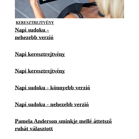
KERESZTREJTVÉNY
Napi sudoku -
nehezebb verzió
Napi keresztrejtvény
Napi keresztrejtvény
Napi sudoku - könnyebb verzió
Napi sudoku - nehezebb verzió
Pamela Anderson sminkje mellé áttetsző
ruhát választott