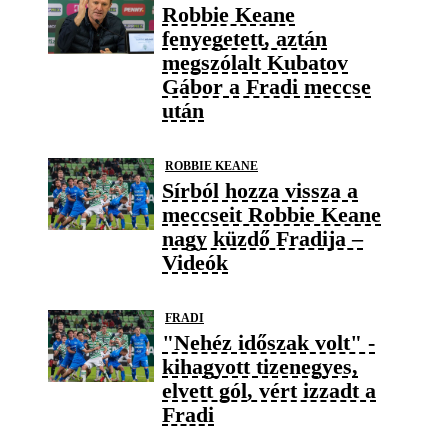
Robbie Keane
fenyegetett, aztán
megszólalt Kubatov
Gábor a Fradi meccse
után
ROBBIE KEANE
Sírból hozza vissza a
meccseit Robbie Keane
nagy küzdő Fradija –
Videók
FRADI
"Nehéz időszak volt" -
kihagyott tizenegyes,
elvett gól, vért izzadt a
Fradi