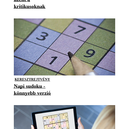
kritikusoknak
KERESZTREJTVÉNY
Napi sudoku -
könnyebb verzió