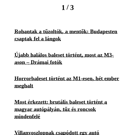
/
1
3
Rohantak a tűzoltók, a mentők: Budapesten
csaptak fel a lángok
Újabb halálos baleset történt, most az M3-
ason – Drámai fotók
Horrorbaleset történt az M1-esen, hét ember
meghalt
Most érkezett: brutális baleset történt a
magyar autópályán, tűz és roncsok
mindenfelé
Villanyoszlopnak csapódott egy autó