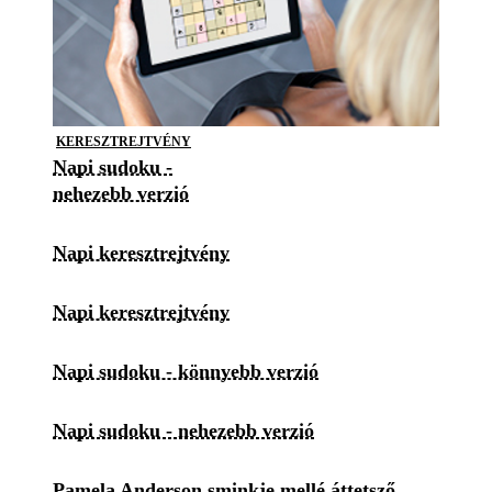
KERESZTREJTVÉNY
Napi sudoku -
nehezebb verzió
Napi keresztrejtvény
Napi keresztrejtvény
Napi sudoku - könnyebb verzió
Napi sudoku - nehezebb verzió
Pamela Anderson sminkje mellé áttetsző