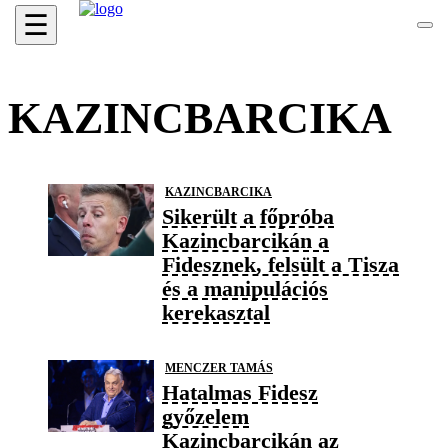
☰
KAZINCBARCIKA
KAZINCBARCIKA
Sikerült a főpróba
Kazincbarcikán a
Fidesznek, felsült a Tisza
és a manipulációs
kerekasztal
MENCZER TAMÁS
Hatalmas Fidesz
győzelem
Kazincbarcikán az