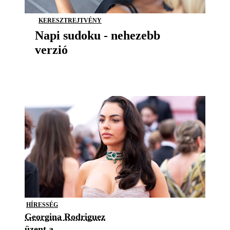
KERESZTREJTVÉNY
Napi sudoku - nehezebb
verzió
HÍRESSÉG
Georgina Rodriguez
üzent a