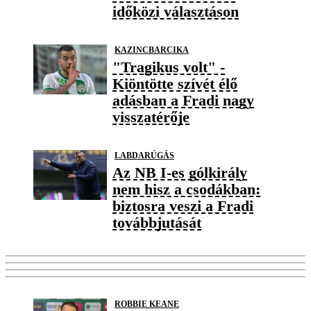
időközi választáson
KAZINCBARCIKA
"Tragikus volt" -
Kiöntötte szívét élő
adásban a Fradi nagy
visszatérője
LABDARÚGÁS
Az NB I-es gólkirály
nem hisz a csodákban:
biztosra veszi a Fradi
továbbjutását
ROBBIE KEANE