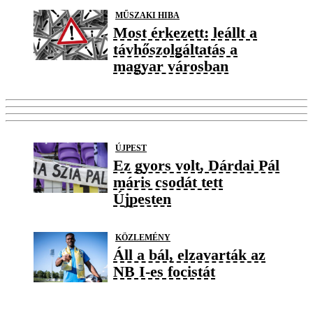
MŰSZAKI HIBA
Most érkezett: leállt a
távhőszolgáltatás a
magyar városban
ÚJPEST
Ez gyors volt, Dárdai Pál
máris csodát tett
Újpesten
KÖZLEMÉNY
Áll a bál, elzavarták az
NB I-es focistát