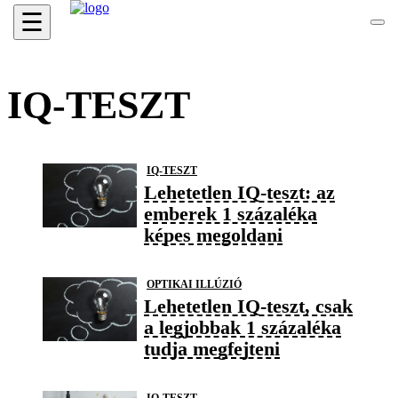
☰
IQ-TESZT
IQ-TESZT
Lehetetlen IQ-teszt: az
emberek 1 százaléka
képes megoldani
OPTIKAI ILLÚZIÓ
Lehetetlen IQ-teszt, csak
a legjobbak 1 százaléka
tudja megfejteni
IQ-TESZT