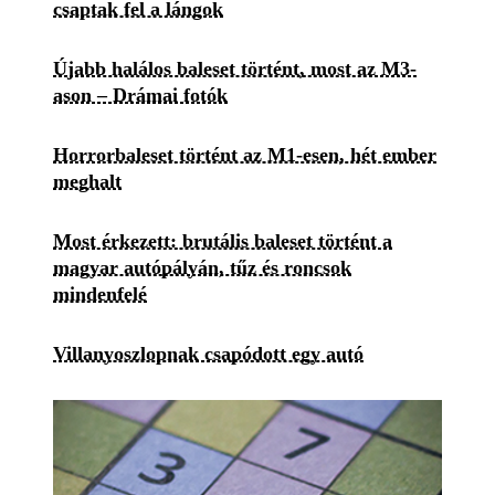
csaptak fel a lángok
Újabb halálos baleset történt, most az M3-
ason – Drámai fotók
Horrorbaleset történt az M1-esen, hét ember
meghalt
Most érkezett: brutális baleset történt a
magyar autópályán, tűz és roncsok
mindenfelé
Villanyoszlopnak csapódott egy autó