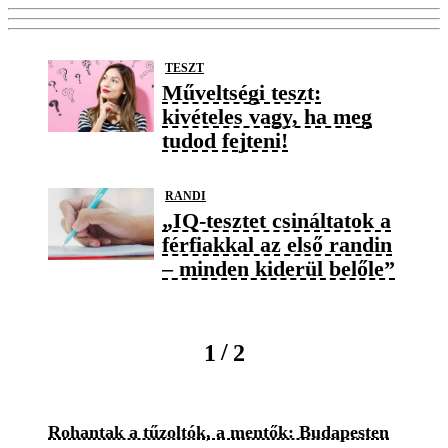
TESZT
Műveltségi teszt:
kivételes vagy, ha meg
tudod fejteni!
RANDI
„IQ-tesztet csináltatok a
férfiakkal az első randin
– minden kiderül belőle”
/
1
2
Rohantak a tűzoltók, a mentők: Budapesten