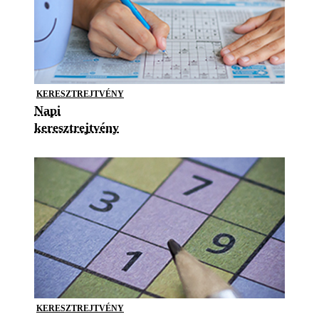
KERESZTREJTVÉNY
Napi
keresztrejtvény
KERESZTREJTVÉNY