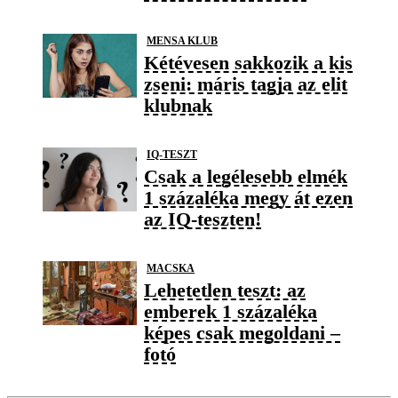
MENSA KLUB
Kétévesen sakkozik a kis
zseni: máris tagja az elit
klubnak
IQ-TESZT
Csak a legélesebb elmék
1 százaléka megy át ezen
az IQ-teszten!
MACSKA
Lehetetlen teszt: az
emberek 1 százaléka
képes csak megoldani –
fotó