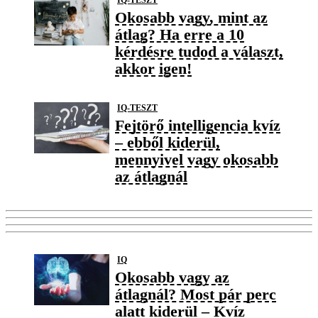
Okosabb vagy, mint az
átlag? Ha erre a 10
kérdésre tudod a választ,
akkor igen!
IQ-TESZT
Fejtörő intelligencia kvíz
– ebből kiderül,
mennyivel vagy okosabb
az átlagnál
IQ
Okosabb vagy az
átlagnál? Most pár perc
alatt kiderül – Kvíz