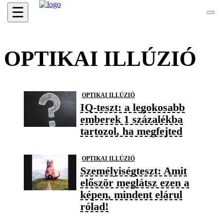
☰
OPTIKAI ILLÚZIÓ
OPTIKAI ILLÚZIÓ
IQ-teszt: a legokosabb
emberek 1 százalékba
tartozol, ha megfejted
OPTIKAI ILLÚZIÓ
Személyiségteszt: Amit
először meglátsz ezen a
képen, mindent elárul
rólad!