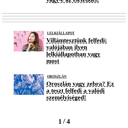
LELKIÁLLAPOT
Villámtesztünk felfedi:
valójában ilyen
lelkiállapotban vagy
most
OROSZLÁN
Oroszlán vagy zebra? Ez
a teszt felfedi a valódi
személyiséged!
/
1
4