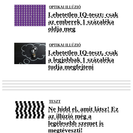
OPTIKAI ILLÚZIÓ
Lehetetlen IQ-teszt: csak
az emberek 1 százaléka
oldja meg
OPTIKAI ILLÚZIÓ
Lehetetlen IQ-teszt, csak
a legjobbak 1 százaléka
tudja megfejteni
TESZT
Ne hidd el, amit látsz! Ez
az illúzió még a
legélesebb szemet is
megtéveszti!