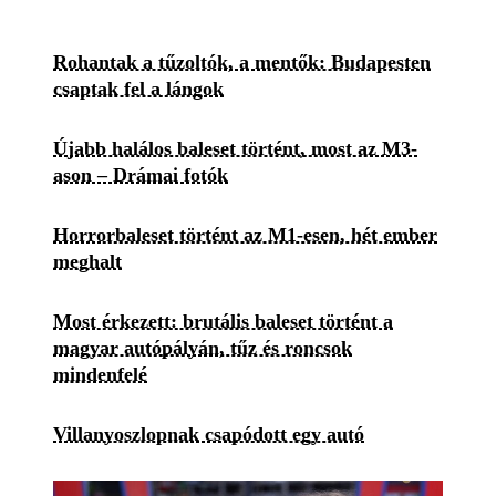
Rohantak a tűzoltók, a mentők: Budapesten
csaptak fel a lángok
Újabb halálos baleset történt, most az M3-
ason – Drámai fotók
Horrorbaleset történt az M1-esen, hét ember
meghalt
Most érkezett: brutális baleset történt a
magyar autópályán, tűz és roncsok
mindenfelé
Villanyoszlopnak csapódott egy autó