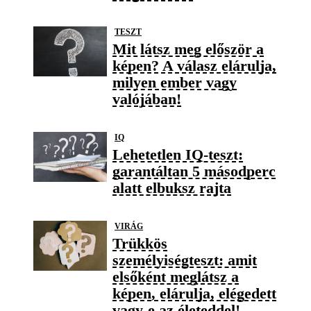
TESZT
Mit látsz meg először a
képen? A válasz elárulja,
milyen ember vagy
valójában!
IQ
Lehetetlen IQ-teszt:
garantáltan 5 másodperc
alatt elbuksz rajta
VIRÁG
Trükkös
személyiségteszt: amit
elsőként meglátsz a
képen, elárulja, elégedett
vagy-e az életeddel!