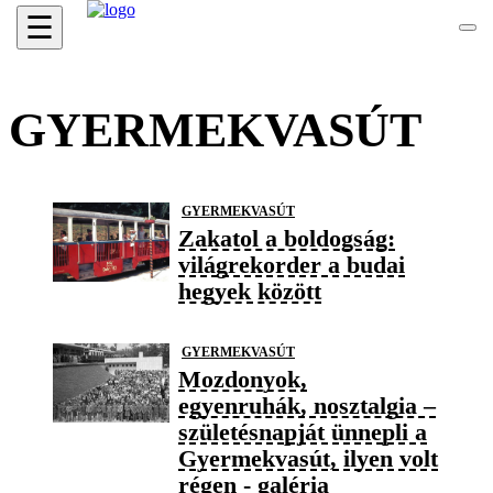
☰
GYERMEKVASÚT
GYERMEKVASÚT
Zakatol a boldogság:
világrekorder a budai
hegyek között
GYERMEKVASÚT
Mozdonyok,
egyenruhák, nosztalgia –
születésnapját ünnepli a
Gyermekvasút, ilyen volt
régen - galéria