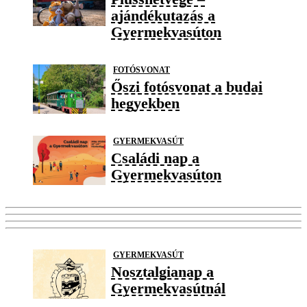
ajándékutazás a
Gyermekvasúton
FOTÓSVONAT
Őszi fotósvonat a budai
hegyekben
GYERMEKVASÚT
Családi nap a
Gyermekvasúton
GYERMEKVASÚT
Nosztalgianap a
Gyermekvasútnál