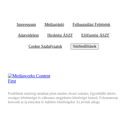
Impresszum
Médiaajánló
Felhasználási Feltételek
Adatvédelem
Hirdetési ÁSZF
Előfizetési ÁSZF
Cookie Szabályzatok
Sütibeállítások
Portfóliónk minőségi tartalmat jelent minden olvasó számára. Egyedülálló elérést,
országos lefedettséget és változatos megjelenési lehetőséget biztosít. Folyamatosan
keressük az új irányokat és fejlődési lehetőségeket. Ez jövőnk záloga.