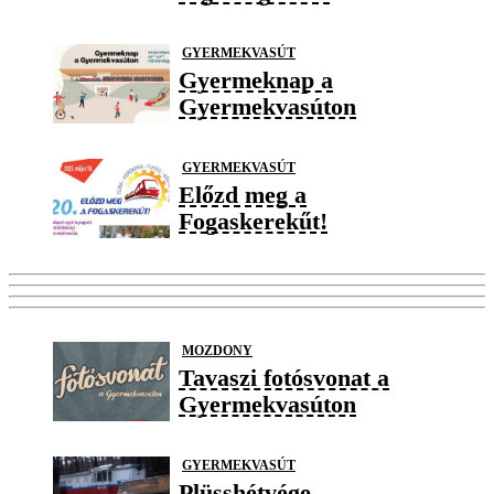
GYERMEKVASÚT
Gyermeknap a
Gyermekvasúton
GYERMEKVASÚT
Előzd meg a
Fogaskerekűt!
MOZDONY
Tavaszi fotósvonat a
Gyermekvasúton
GYERMEKVASÚT
Plüsshétvége –