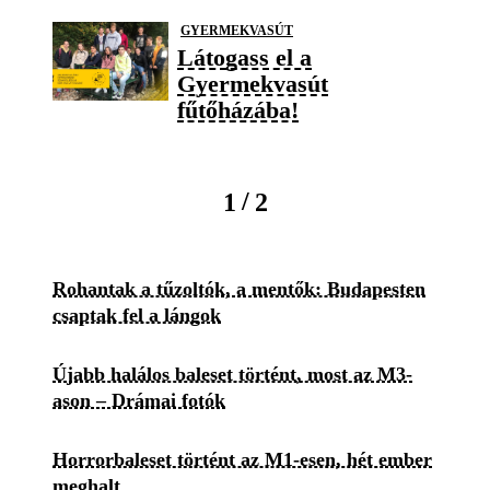
GYERMEKVASÚT
Látogass el a
Gyermekvasút
fűtőházába!
/
1
2
Rohantak a tűzoltók, a mentők: Budapesten
csaptak fel a lángok
Újabb halálos baleset történt, most az M3-
ason – Drámai fotók
Horrorbaleset történt az M1-esen, hét ember
meghalt