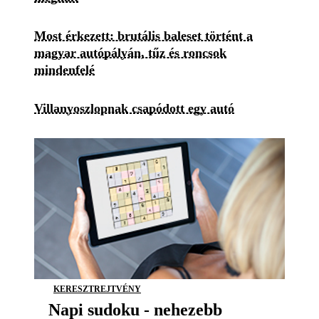
Most érkezett: brutális baleset történt a
magyar autópályán, tűz és roncsok
mindenfelé
Villanyoszlopnak csapódott egy autó
KERESZTREJTVÉNY
Napi sudoku - nehezebb