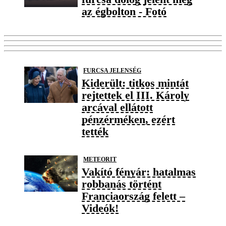
az égbolton - Fotó
FURCSA JELENSÉG
Kiderült: titkos mintát
rejtettek el III. Károly
arcával ellátott
pénzérméken, ezért
tették
METEORIT
Vakító fényár: hatalmas
robbanás történt
Franciaország felett –
Videók!