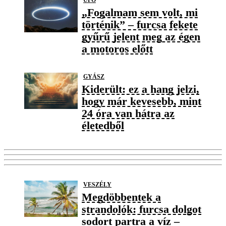
„Fogalmam sem volt, mi
történik” – furcsa fekete
gyűrű jelent meg az égen
a motoros előtt
GYÁSZ
Kiderült: ez a hang jelzi,
hogy már kevesebb, mint
24 óra van hátra az
életedből
VESZÉLY
Megdöbbentek a
strandolók: furcsa dolgot
sodort partra a víz –