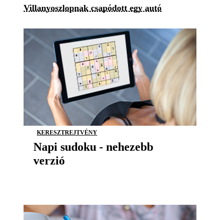
Villanyoszlopnak csapódott egy autó
KERESZTREJTVÉNY
Napi sudoku - nehezebb
verzió