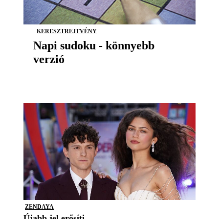
KERESZTREJTVÉNY
Napi sudoku - könnyebb
verzió
ZENDAYA
Újabb jel erősíti