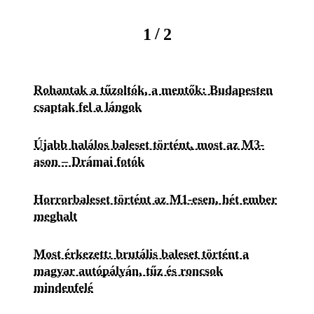
/
1
2
Rohantak a tűzoltók, a mentők: Budapesten
csaptak fel a lángok
Újabb halálos baleset történt, most az M3-
ason – Drámai fotók
Horrorbaleset történt az M1-esen, hét ember
meghalt
Most érkezett: brutális baleset történt a
magyar autópályán, tűz és roncsok
mindenfelé