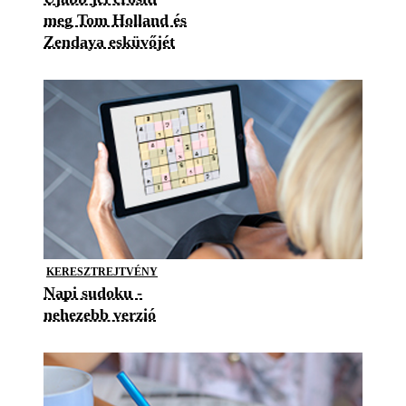
meg Tom Holland és
Zendaya esküvőjét
KERESZTREJTVÉNY
Napi sudoku -
nehezebb verzió