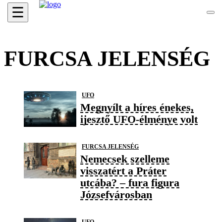
☰
FURCSA JELENSÉG
UFO
Megnyílt a híres énekes,
ijesztő UFO-élménye volt
FURCSA JELENSÉG
Nemecsek szelleme
visszatért a Práter
utcába? – fura figura
Józsefvárosban
UFO