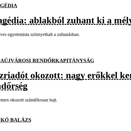
GÉDIA
agédia: ablakból zuhant ki a mély
ves egyetemista szörnyethalt a zuhanásban.
AÚJVÁROSI RENDŐRKAPITÁNYSÁG
riadót okozott: nagy erőkkel kere
ndőrség
men okozott szándékosan bajt.
KÓ BALÁZS