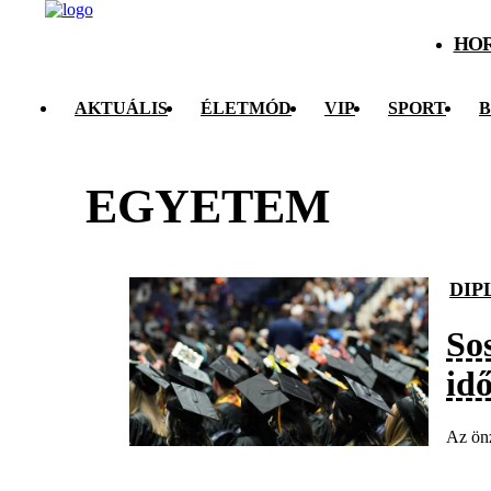
HO
AKTUÁLIS
ÉLETMÓD
VIP
SPORT
B
EGYETEM
DIP
Sos
id
Az önz