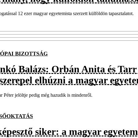
gatással 12 ezer magyar egyetemista szerzett külföldön tapasztalatot.
ÓPAI BIZOTTSÁG
nkó Balázs: Orbán Anita és Tarr
 szerepel elhúzni a magyar egyete
 Péter jelöltje pedig még hazudik is mindenről.
SŐOKTATÁS
képesztő siker: a magyar egyetem