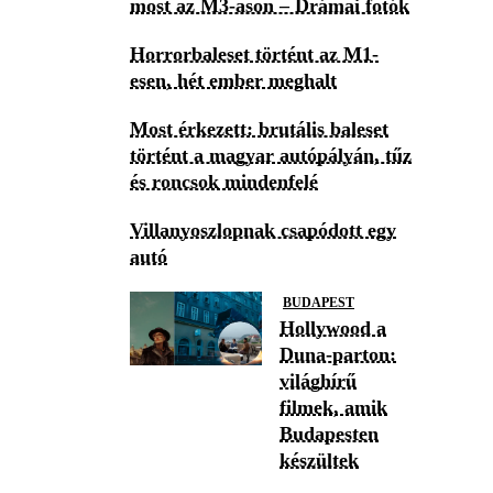
most az M3-ason – Drámai fotók
Horrorbaleset történt az M1-
esen, hét ember meghalt
Most érkezett: brutális baleset
történt a magyar autópályán, tűz
és roncsok mindenfelé
Villanyoszlopnak csapódott egy
autó
BUDAPEST
Hollywood a
Duna-parton:
világhírű
filmek, amik
Budapesten
készültek