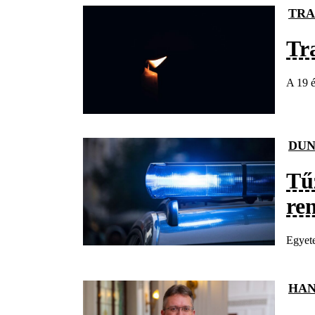
TRA
Tr
A 19 é
DUN
Tűz
re
Egyete
HAN