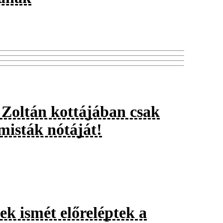
 Zoltán kottájában csak
misták nótáját!
ek ismét előreléptek a