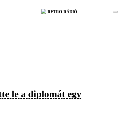
RETRO RÁDIÓ
tte le a diplomát egy