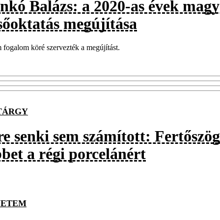
nkó Balázs: a 2020-as évek magya
lsőoktatás megújítása
fogalom köré szervezték a megújítást.
TÁRGY
e senki sem számított: Fertőszögi
bet a régi porcelánért
YETEM