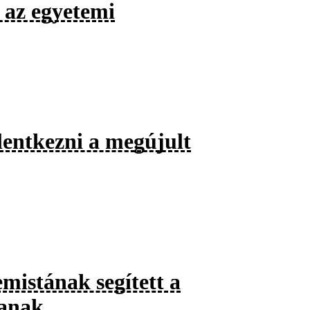
 az egyetemi
lentkezni a megújult
emistának segített a
sanak