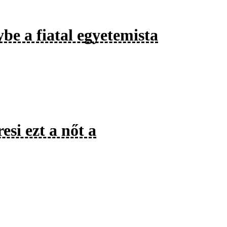
be a fiatal egyetemista
si ezt a nőt a