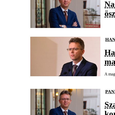
Na
ös
HAN
Ha
ma
A magy
PAN
Sza
ko