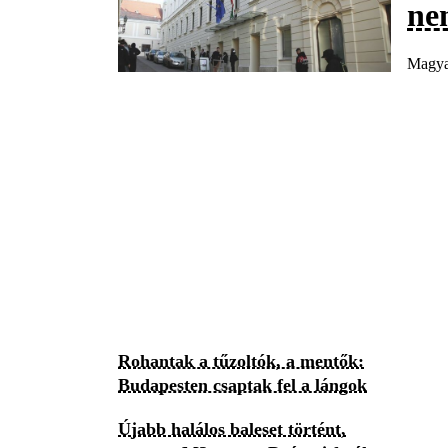
ne
Magyar
Rohantak a tűzoltók, a mentők:
Budapesten csaptak fel a lángok
Újabb halálos baleset történt,