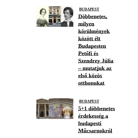
BUDAPEST
Döbbenetes,
milyen
körülmények
között élt
Budapesten
Petőfi és
Szendrey Júlia
– mutatjuk az
első közös
otthonukat
BUDAPEST
5+1 döbbenetes
érdekesség a
budapesti
Műcsarnokról