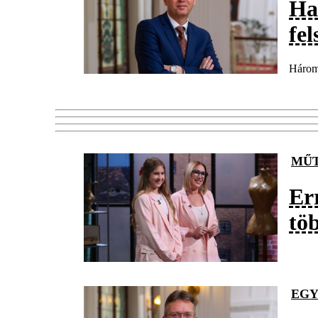
Ha
fe
Három 
MŰ
Err
töb
EG