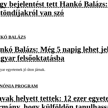
gy bejelentést tett Hankó Balázs:
ztöndíjakról van szó
KÓ BALÁZS
nkó Balázs: Még 5 napig lehet je
gyar felsőoktatásba
ar egyetemek jó úton járnak.
NÓNIA PROGRAM
vak helyett tettek: 12 ezer egyet
rmány, hogy külföldön tanulhas