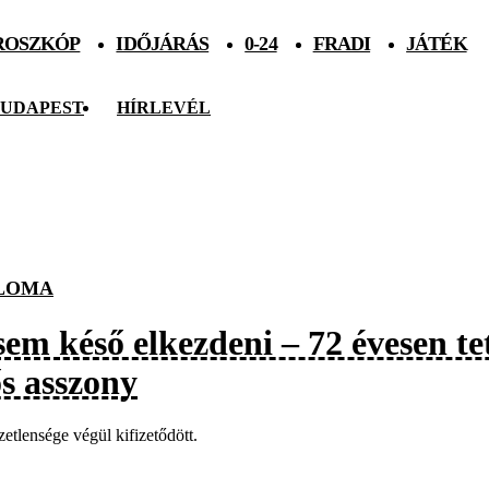
ROSZKÓP
IDŐJÁRÁS
0-24
FRADI
JÁTÉK
UDAPEST
HÍRLEVÉL
LOMA
em késő elkezdeni – 72 évesen te
ős asszony
etlensége végül kifizetődött.