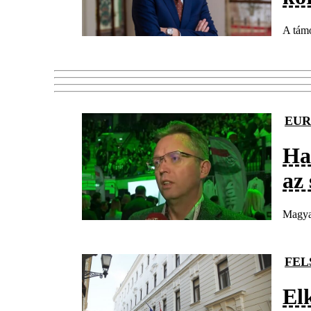
A támo
EUR
Ha
az
Magyar
FEL
El