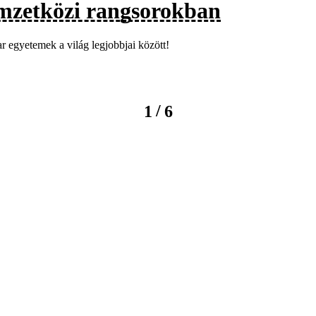
mzetközi rangsorokban
 egyetemek a világ legjobbjai között!
/
1
6