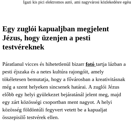
Igazi kis pici elektromos autó, ami nagyvárosi közlekedésre egés
Egy zuglói kapualjban megjelent
Jézus, hogy üzenjen a pesti
testvéreknek
Páratlanul vicces és hihetetlenül bizarr
fotó
tartja lázban a
pesti éjszaka és a netes kultúra rajongóit, amely
tökéletesen bemutatja, hogy a fővárosban a kreativitásnak
még a szent helyeken sincsenek határai. A zuglói Jézus
előbb egy helyi gyülekezet bejáratánál jelent meg, majd
egy zárt közösségi csoportban ment nagyot. A helyi
közösség földöntúli fegyvert vetett be a kapualjat
összepisilő testvérek ellen.