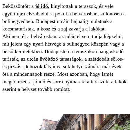
Beköszöntött a
jó idő
, kinyitottak a teraszok, és vele
együtt újra elszabadult a pokol a belvárosban, különösen a
bulinegyedben. Budapest utcáin hajnalig mulatnak a
kocsmaturisták, a kosz és a zaj zavarja a lakókat.
Aki nem él a belvárosban, az talán el sem tudja képzelni,
mit jelent egy nyári hétvége a bulinegyed közepén vagy a
belső kerületekben. Budapesten a teraszokon hangoskodó
turisták, az utcán üvöltöző társaságok, a szétdobált sörös-
és pizzás- dobozok látványa sok helyi számára már évek
óta a mindennapok része. Most azonban, hogy ismét
megérkezett a jó idő és sorra nyitnak ki a teraszok, a lakók
szerint a helyzet tovább romlott.