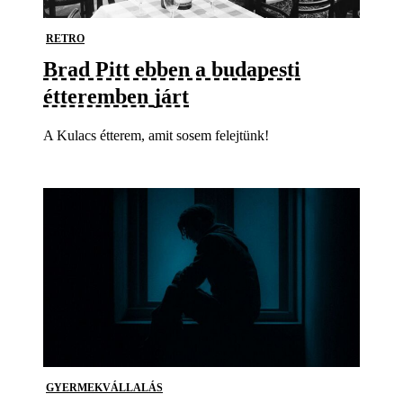
RETRO
Brad Pitt ebben a budapesti
étteremben járt
A Kulacs étterem, amit sosem felejtünk!
GYERMEKVÁLLALÁS