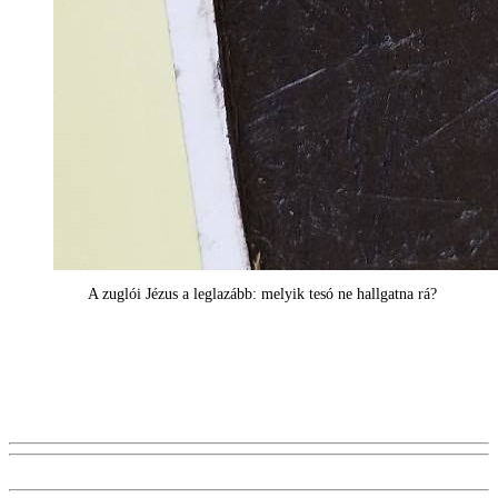
A zuglói Jézus a leglazább: melyik tesó ne hallgatna rá?