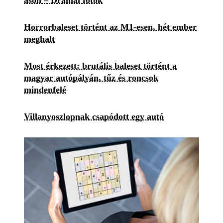
Horrorbaleset történt az M1-esen, hét ember
meghalt
Most érkezett: brutális baleset történt a
magyar autópályán, tűz és roncsok
mindenfelé
Villanyoszlopnak csapódott egy autó