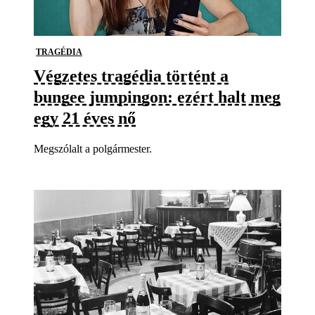
TRAGÉDIA
Végzetes tragédia történt a
bungee jumpingon: ezért halt meg
egy 21 éves nő
Megszólalt a polgármester.