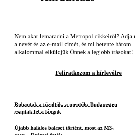
Nem akar lemaradni a Metropol cikkeiről? Adja
a nevét és az e-mail címét, és mi hetente három
alkalommal elküldjük Önnek a legjobb írásokat!
Feliratkozom a hírlevélre
Rohantak a tűzoltók, a mentők: Budapesten
csaptak fel a lángok
Újabb halálos baleset történt, most az M3-
ason – Drámai fotók