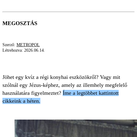
MEGOSZTÁS
Szerző:
METROPOL
Létrehozva:
2026.06.14.
TOP 5
KVÍZ
JÉZUS
Jöhet egy kvíz a régi konyhai eszközökről? Vagy mit
szólnál egy Jézus-képhez, amely az illemhely megfelelő
használatára figyelmeztet?
Íme a legtöbbet kattintott
cikkeink a héten.