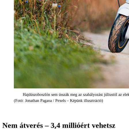
Hajdúszoboszlón sem ússzák meg az szabályozást júliustól az elek
(Fotó: Jonathan Pagaoa / Pexels – Képünk illusztráció)
Nem átverés – 3,4 millióért vehetsz