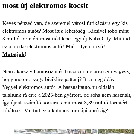
most új elektromos kocsit
Kevés pénzed van, de szeretnél városi furikázásra egy kis
elektromos autót? Most itt a lehetőség. Kicsivel több mint
3 millió forintért most tiéd lehet egy új Kuba City. Mit tud
ez a picike elektromos autó? Miért ilyen olcsó?
Mutatjuk
!
Nem akarsz villamosozni és buszozni, de arra sem vágysz,
hogy motorra vagy biciklire pattanj? Itt a megoldás!
Vegyél elektromos autót! A hasznaltauto.hu oldalán
találtunk rá erre a 2025-ben gyártott, de soha nem használt,
így újnak számító kocsira, amit most 3,39 millió forintért
kínálnak. Mit tud ez a különös formájú apróság?