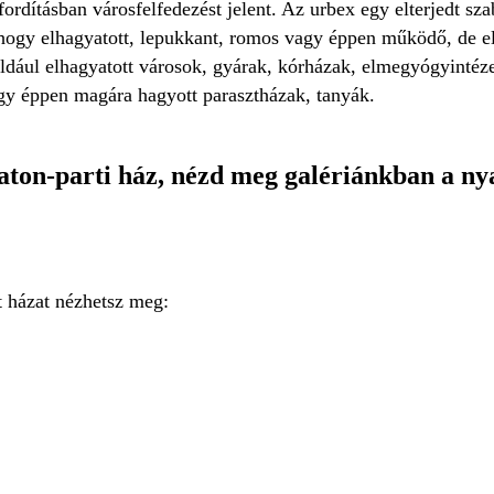
fordításban városfelfedezést jelent. Az urbex egy elterjedt s
hogy elhagyatott, lepukkant, romos vagy éppen működő, de el
éldául elhagyatott városok, gyárak, kórházak, elmegyógyintéze
agy éppen magára hagyott parasztházak, tanyák.
aton-parti ház, nézd meg galériánkban a ny
t házat nézhetsz meg: