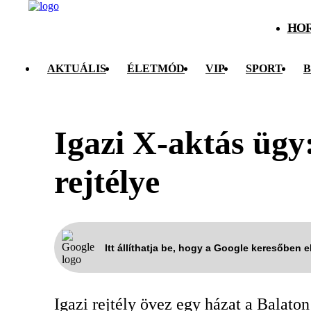
HO
AKTUÁLIS
ÉLETMÓD
VIP
SPORT
B
Igazi X-aktás ügy
rejtélye
Itt állíthatja be, hogy a Google keresőben 
Igazi rejtély övez egy házat a Balato