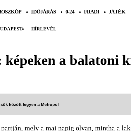
ROSZKÓP
IDŐJÁRÁS
0-24
FRADI
JÁTÉK
UDAPEST
HÍRLEVÉL
: képeken a balatoni k
elsők között legyen a Metropol
n partján, mely a mai napig olyan, mintha a la