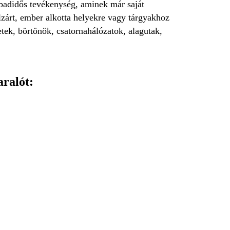
zabadidős tevékenység, aminek már saját
zárt, ember alkotta helyekre vagy tárgyakhoz
tek, börtönök, csatornahálózatok, alagutak,
aralót: