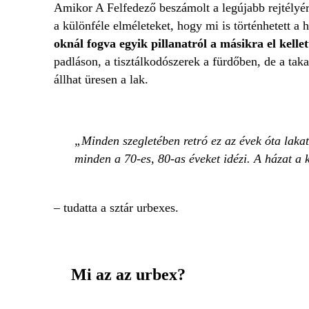
Amikor A Felfedező beszámolt a legújabb rejtélyé
a különféle elméleteket, hogy mi is történhetett a
oknál fogva egyik pillanatról a másikra el kell
padláson, a tisztálkodószerek a fürdőben, de a tak
állhat üresen a lak.
Minden szegletében retró ez az évek óta lakat
minden a 70-es, 80-as éveket idézi. A házat a 
– tudatta a sztár urbexes.
Mi az az urbex?