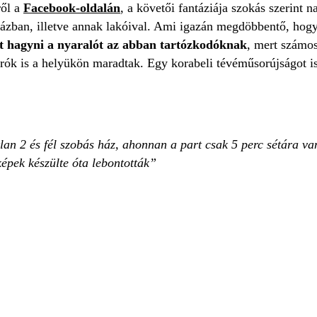
ről a
Facebook-oldalán
, a követői fantáziája szokás szerint
 házban, illetve annak lakóival. Ami igazán megdöbbentő, hogy
ett hagyni a nyaralót az abban tartózkodóknak
, mert számos
arók is a helyükön maradtak. Egy korabeli tévéműsorújságot is 
lan 2 és fél szobás ház, ahonnan a part csak 5 perc sétára va
képek készülte óta lebontották