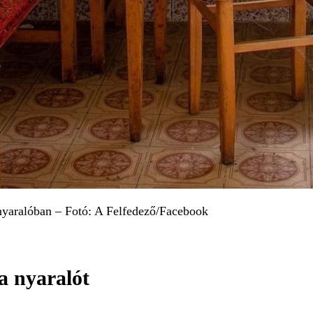
 nyaralóban – Fotó: A Felfedező/Facebook
 a nyaralót