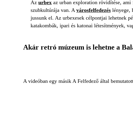
Az
urbex
az urban exploration rövidítése, ami 
szubkultúrája van. A
városfelfedezés
lényege, 
jussunk el. Az urbexesek célpontjai lehetnek p
katakombák, ipari és katonai létesítmények, v
Akár retró múzeum is lehetne a Bal
A videóban egy másik A Felfedező által bemutatot