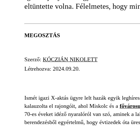
eltüntette volna. Félelmetes, hogy mi
MEGOSZTÁS
Szerző:
KÓCZIÁN NIKOLETT
Létrehozva:
2024.09.20.
BALATON
NYARALÓ
REJTÉLY
HÁZ
Ismét igazi X-aktás ügyre lelt hazák egyik leghíre
kalauzolta el rajongóit, ahol Miskolc és a
főváros
70-es éveket idéző nyaralóról van szó, aminek a 
berendezésből egyértelmű, hogy évtizedek óta üres 