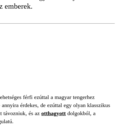
az emberek.
ehetséges férfi ezúttal a magyar tengerhez
e annyira érdekes, de ezúttal egy olyan klasszikus
tt távozniuk, és az
otthagyott
dolgokból, a
ulatú.