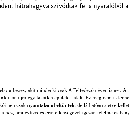
ndent hátrahagyva szívódtak fel a nyaralóból 
sebb urbexes, akit mindenki csak A Felfedező néven ismer. A t
unk
után újra egy lakatlan épületet talált. Ez még nem is lenn
lakói nemcsak
nyomtalanul eltűntek
, de láthatóan sietve kelle
a ház, ami évtizedes érintetlenségével igazán félelmetes hang