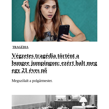
TRAGÉDIA
Végzetes tragédia történt a
bungee jumpingon: ezért halt meg
egy 21 éves nő
Megszólalt a polgármester.