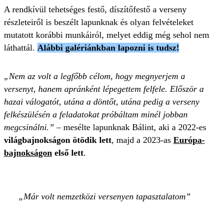
A rendkívül tehetséges festő, díszítőfestő a verseny
részleteiről is beszélt lapunknak és olyan felvételeket
mutatott korábbi munkáiról, melyet eddig még sehol nem
láthattál.
Alábbi galériánkban lapozni is tudsz!
„Nem az volt a legfőbb célom, hogy megnyerjem a
versenyt, hanem apránként lépegettem felfele. Először a
hazai válogatót, utána a döntőt, utána pedig a verseny
felkészülésén a feladatokat próbáltam minél jobban
megcsinálni.”
– mesélte lapunknak Bálint, aki a 2022-es
világbajnokságon ötödik lett
, majd a 2023-as
Európa-
bajnokságon
első lett
.
Már volt nemzetközi versenyen tapasztalatom