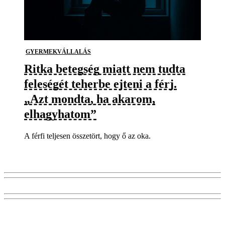
GYERMEKVÁLLALÁS
Ritka betegség miatt nem tudta
feleségét teherbe ejteni a férj.
„Azt mondta, ha akarom,
elhagyhatom”
A férfi teljesen összetört, hogy ő az oka.