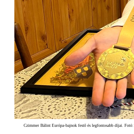
Czimmer Bálint Európa-bajnok festő és legfontosabb díjai. Fotó