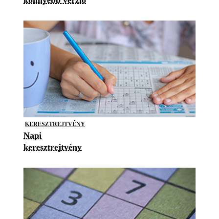
könnyebb verzió
KERESZTREJTVÉNY
Napi
keresztrejtvény