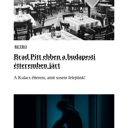
RETRO
Brad Pitt ebben a budapesti
étteremben járt
A Kulacs étterem, amit sosem felejtünk!