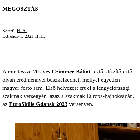
MEGOSZTÁS
Szerző:
H. Á.
Létrehozva:
2023.11.11.
CZIMMER BÁLINT
SZAKMÁK
EUROSKILLS GDANSK 2023
KÖLKED
FESTŐ
A mindössze 20 éves
Czimmer Bálint
festő, díszítőfestő
olyan eredménnyel büszkélkedhet, mellyel egyetlen
magyar festő sem. Első helyezést ért el a lengyelországi
szakmák versenyén, azaz a szakmák Európa-bajnokságán,
az
EuroSkills Gdansk 2023
versenyen.