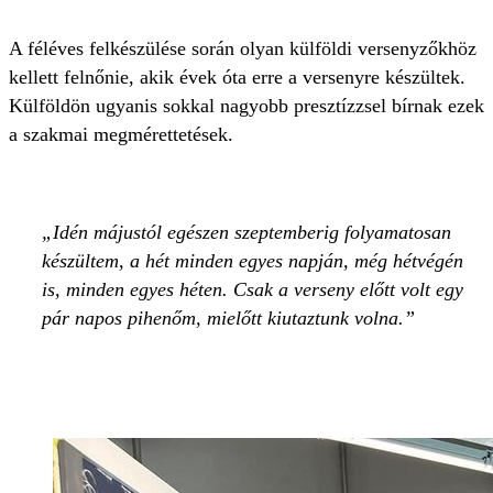
A féléves felkészülése során olyan külföldi versenyzőkhöz
kellett felnőnie, akik évek óta erre a versenyre készültek.
Külföldön ugyanis sokkal nagyobb presztízzsel bírnak ezek
a szakmai megmérettetések.
Idén májustól egészen szeptemberig folyamatosan
készültem, a hét minden egyes napján, még hétvégén
is, minden egyes héten. Csak a verseny előtt volt egy
pár napos pihenőm, mielőtt kiutaztunk volna.