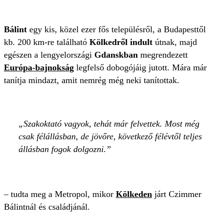
Bálint
egy kis, közel ezer fős településről, a Budapesttől
kb. 200 km-re található
Kölkedről indult
útnak, majd
egészen a lengyelországi
Gdanskban
megrendezett
Európa-bajnokság
legfelső dobogójáig jutott. Mára már
tanítja mindazt, amit nemrég még neki tanítottak.
Szakoktató vagyok, tehát már felvettek. Most még
csak félállásban, de jövőre, következő félévtől teljes
állásban fogok dolgozni.
– tudta meg a Metropol, mikor
Kölkeden
járt Czimmer
Bálintnál és családjánál.