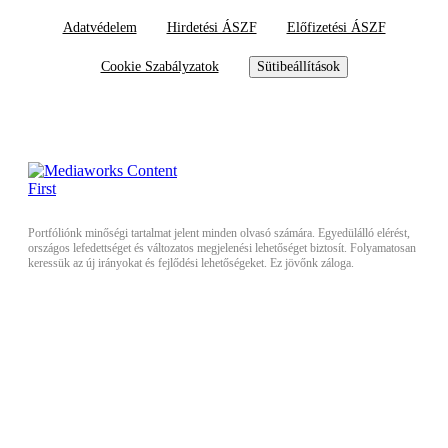
Adatvédelem
Hirdetési ÁSZF
Előfizetési ÁSZF
Cookie Szabályzatok
Sütibeállítások
Portfóliónk minőségi tartalmat jelent minden olvasó számára. Egyedülálló elérést,
országos lefedettséget és változatos megjelenési lehetőséget biztosít. Folyamatosan
keressük az új irányokat és fejlődési lehetőségeket. Ez jövőnk záloga.