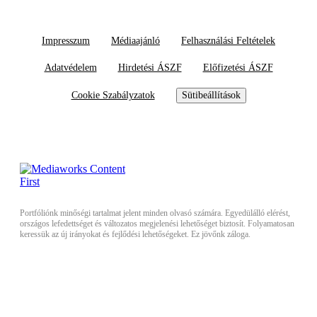
Impresszum
Médiaajánló
Felhasználási Feltételek
Adatvédelem
Hirdetési ÁSZF
Előfizetési ÁSZF
Cookie Szabályzatok
Sütibeállítások
Portfóliónk minőségi tartalmat jelent minden olvasó számára. Egyedülálló elérést,
országos lefedettséget és változatos megjelenési lehetőséget biztosít. Folyamatosan
keressük az új irányokat és fejlődési lehetőségeket. Ez jövőnk záloga.