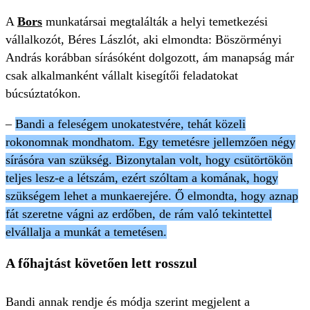
A
Bors
munkatársai megtalálták a helyi temetkezési
vállalkozót, Béres Lászlót, aki elmondta: Böszörményi
András korábban sírásóként dolgozott, ám manapság már
csak alkalmanként vállalt kisegítői feladatokat
búcsúztatókon.
–
Bandi a feleségem unokatestvére, tehát közeli
rokonomnak mondhatom. Egy temetésre jellemzően négy
sírásóra van szükség. Bizonytalan volt, hogy csütörtökön
teljes lesz-e a létszám, ezért szóltam a komának, hogy
szükségem lehet a munkaerejére. Ő elmondta, hogy aznap
fát szeretne vágni az erdőben, de rám való tekintettel
elvállalja a munkát a temetésen.
A főhajtást követően lett rosszul
Bandi annak rendje és módja szerint megjelent a