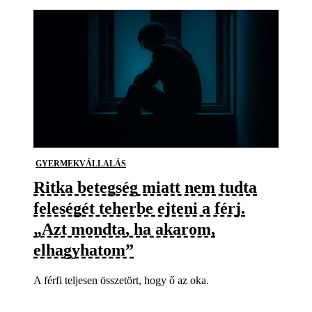
GYERMEKVÁLLALÁS
Ritka betegség miatt nem tudta
feleségét teherbe ejteni a férj.
„Azt mondta, ha akarom,
elhagyhatom”
A férfi teljesen összetört, hogy ő az oka.