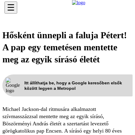
☰
Hősként ünnepli a faluja Pétert!
A pap egy temetésen mentette
meg az egyik sírásó életét
Itt állíthatja be, hogy a Google keresőben elsők
között legyen a Metropol
Michael Jackson-dal ritmusára alkalmazott
szívmasszázzsal mentette meg az egyik sírásó,
Böszörményi András életét a szertartást levezető
görögkatolikus pap Encsen. A sírásó egy helyi 80 éves