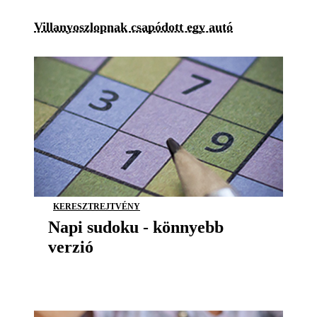
Villanyoszlopnak csapódott egy autó
KERESZTREJTVÉNY
Napi sudoku - könnyebb
verzió