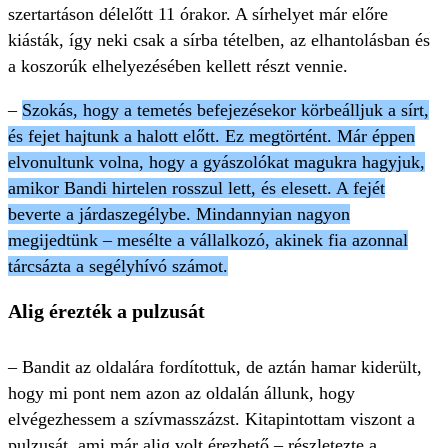
szertartáson délelőtt 11 órakor. A sírhelyet már előre
kiásták, így neki csak a sírba tételben, az elhantolásban és
a koszorúk elhelyezésében kellett részt vennie.
–
Szokás, hogy a temetés befejezésekor körbeálljuk a sírt,
és fejet hajtunk a halott előtt. Ez megtörtént. Már éppen
elvonultunk volna, hogy a gyászolókat magukra hagyjuk,
amikor Bandi hirte­len rosszul lett, és elesett. A fejét
beverte a járdaszegélybe. Mindannyian nagyon
megijedtünk – mesélte a vállalkozó, akinek fia azonnal
tárcsázta a segély­hívó számot.
Alig érezték a pulzusát
– Bandit az oldalára fordítottuk, de aztán hamar kiderült,
hogy mi pont nem azon az oldalán állunk, hogy
elvégezhessem a szívmasszázst. Kitapintottam viszont a
pulzusát, ami már alig volt érezhető – részletezte a