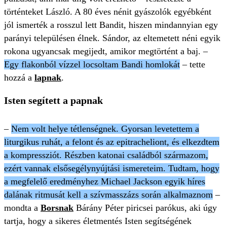
történteket László. A 80 éves nénit gyászolók egyébként
jól ismerték a rosszul lett Bandit, hiszen mindannyian egy
parányi településen élnek. Sándor, az eltemetett néni egyik
rokona ugyancsak megijedt, amikor megtörtént a baj. –
Egy flakonból vízzel locsoltam Bandi homlokát
– tette
hozzá a
lapnak
.
Isten segített a papnak
–
Nem volt helye tétlenségnek. Gyorsan levetettem a
liturgikus ruhát, a felont és az epitracheliont, és elkezdtem
a kompressziót. Részben katonai családból származom,
ezért vannak elsősegélynyújtási ismereteim. Tudtam, hogy
a megfelelő eredményhez Michael Jackson egyik híres
dalának ritmusát kell a szívmasszázs során alkalmaznom
–
mondta a
Borsnak
Bárány Péter piricsei parókus, aki úgy
tartja, hogy a sikeres életmentés Isten segítségének