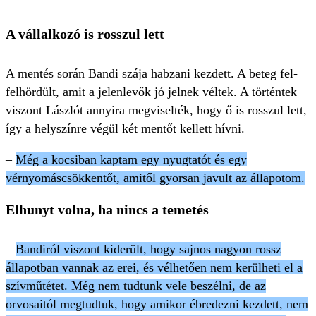
A vállalkozó is rosszul lett
A mentés során Bandi szája habzani kezdett. A beteg fel-
felhördült, amit a jelenlevők jó jelnek véltek. A történtek
viszont Lászlót annyira megviselték, hogy ő is rosszul lett,
így a helyszínre végül két mentőt kellett hívni.
–
Még a kocsiban kaptam egy nyugtatót és egy
vérnyomáscsökkentőt, amitől gyorsan javult az állapotom.
Elhunyt volna, ha nincs a temetés
–
Bandiról viszont kiderült, hogy sajnos nagyon rossz
állapotban vannak az erei, és vélhetően nem kerülheti el a
szívműtétet. Még nem tudtunk vele beszélni, de az
orvosaitól megtudtuk, hogy amikor ébredezni kezdett, nem