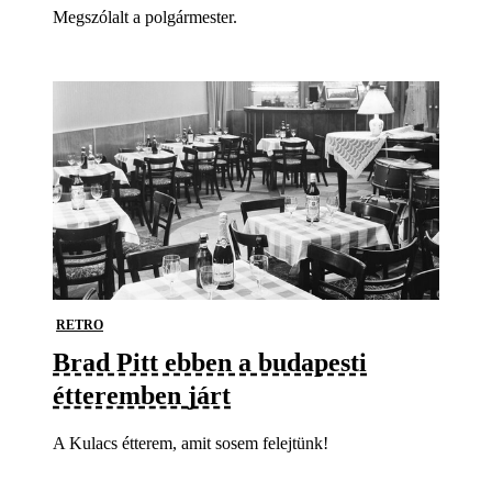
Megszólalt a polgármester.
RETRO
Brad Pitt ebben a budapesti
étteremben járt
A Kulacs étterem, amit sosem felejtünk!