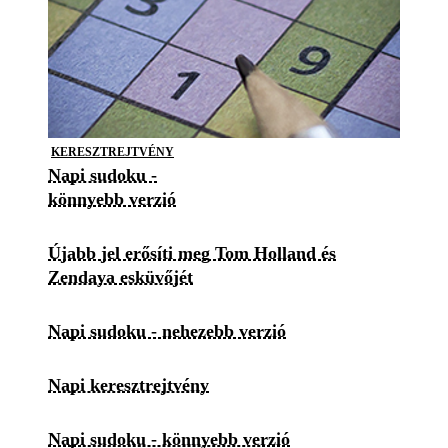
KERESZTREJTVÉNY
Napi sudoku -
könnyebb verzió
Újabb jel erősíti meg Tom Holland és
Zendaya esküvőjét
Napi sudoku - nehezebb verzió
Napi keresztrejtvény
Napi sudoku - könnyebb verzió