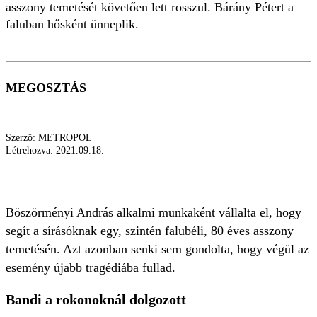
asszony temetését követően lett rosszul. Bárány Pétert a
faluban hősként ünneplik.
MEGOSZTÁS
Szerző:
METROPOL
Létrehozva:
2021.09.18.
DÖBBENETES
Böszörményi András alkalmi munkaként vállalta el, hogy
segít a sírásóknak egy, szintén falubéli, 80 éves asszony
temetésén. Azt azonban senki sem gondolta, hogy végül az
esemény újabb tragédiába fullad.
Bandi a rokonoknál dolgozott