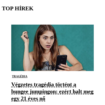
TOP HÍREK
TRAGÉDIA
Végzetes tragédia történt a
bungee jumpingon: ezért halt meg
egy 21 éves nő