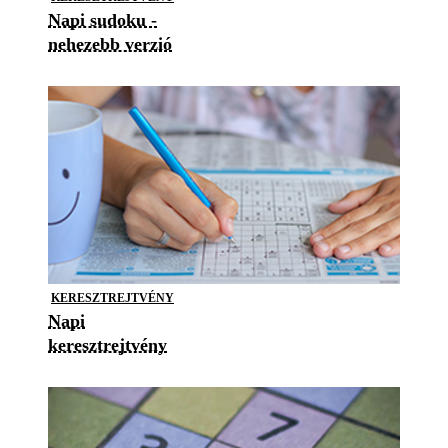
Napi sudoku -
nehezebb verzió
KERESZTREJTVÉNY
Napi
keresztrejtvény