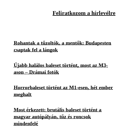
Feliratkozom a hírlevélre
Rohantak a tűzoltók, a mentők: Budapesten
csaptak fel a lángok
Újabb halálos baleset történt, most az M3-
ason – Drámai fotók
Horrorbaleset történt az M1-esen, hét ember
meghalt
Most érkezett: brutális baleset történt a
magyar autópályán, tűz és roncsok
mindenfelé