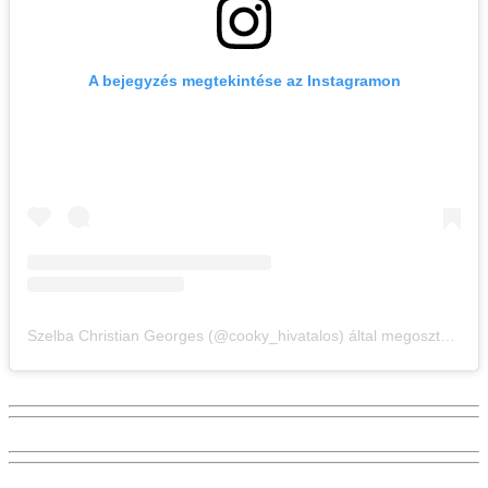
A bejegyzés megtekintése az Instagramon
Szelba Christian Georges (@cooky_hivatalos) által megosztott bejegyzés