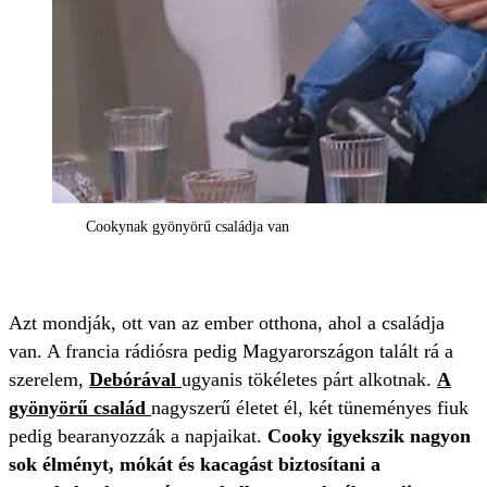
Cookynak gyönyörű családja van
Azt mondják, ott van az ember otthona, ahol a családja
van. A francia rádiósra pedig Magyarországon talált rá a
szerelem,
Debórával
ugyanis tökéletes párt alkotnak.
A
gyönyörű család
nagyszerű életet él, két tüneményes fiuk
pedig bearanyozzák a napjaikat.
Cooky igyekszik nagyon
sok élményt, mókát és kacagást biztosítani a