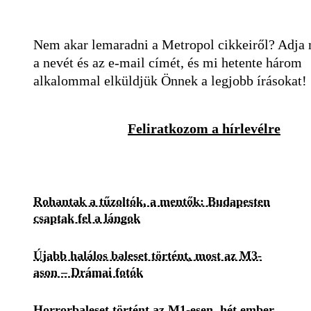
Nem akar lemaradni a Metropol cikkeiről? Adja
a nevét és az e-mail címét, és mi hetente három
alkalommal elküldjük Önnek a legjobb írásokat!
Feliratkozom a hírlevélre
Rohantak a tűzoltók, a mentők: Budapesten
csaptak fel a lángok
Újabb halálos baleset történt, most az M3-
ason – Drámai fotók
Horrorbaleset történt az M1-esen, hét ember