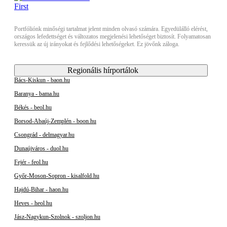
Portfóliónk minőségi tartalmat jelent minden olvasó számára. Egyedülálló elérést,
országos lefedettséget és változatos megjelenési lehetőséget biztosít. Folyamatosan
keressük az új irányokat és fejlődési lehetőségeket. Ez jövőnk záloga.
Regionális hírportálok
Bács-Kiskun - baon.hu
Baranya - bama.hu
Békés - beol.hu
Borsod-Abaúj-Zemplén - boon.hu
Csongrád - delmagyar.hu
Dunaújváros - duol.hu
Fejér - feol.hu
Győr-Moson-Sopron - kisalfold.hu
Hajdú-Bihar - haon.hu
Heves - heol.hu
Jász-Nagykun-Szolnok - szoljon.hu