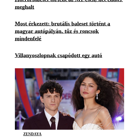
meghalt
Most érkezett: brutális baleset történt a
magyar autópályán, tűz és roncsok
mindenfelé
Villanyoszlopnak csapódott egy autó
ZENDAYA