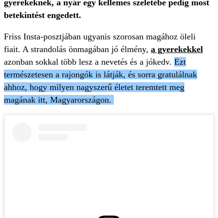
gyerekeknek, a nyár egy kellemes szeletébe pedig most
betekintést engedett.
Friss Insta-posztjában ugyanis szorosan magához öleli
fiait. A strandolás önmagában jó élmény,
a gyerekekkel
azonban sokkal több lesz a nevetés és a jókedv.
Ezt
természetesen a rajongók is látják, és sorra gratulálnak
ahhoz, hogy milyen nagyszerű életet teremtett meg
magának itt, Magyarországon.