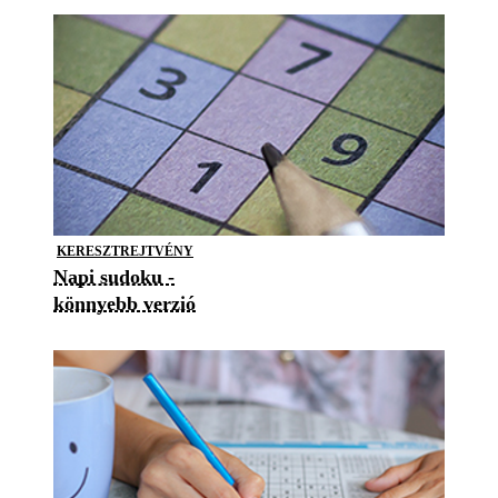
KERESZTREJTVÉNY
Napi sudoku -
könnyebb verzió