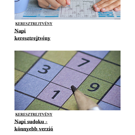
KERESZTREJTVÉNY
Napi
keresztrejtvény
KERESZTREJTVÉNY
Napi sudoku -
könnyebb verzió