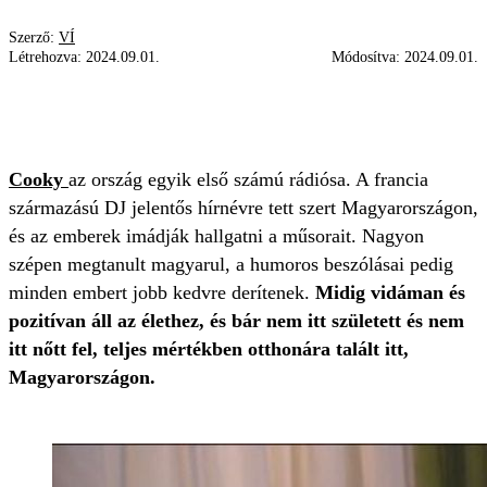
Szerző:
VÍ
Létrehozva:
2024.09.01.
Módosítva:
2024.09.01.
CSALÁD
COOKY
TÜNEMÉNYES
MAGYARORSZÁG
Cooky
az ország egyik első számú rádiósa. A francia
származású DJ jelentős hírnévre tett szert Magyarországon,
és az emberek imádják hallgatni a műsorait. Nagyon
szépen megtanult magyarul, a humoros beszólásai pedig
minden embert jobb kedvre derítenek.
Midig vidáman és
pozitívan áll az élethez, és bár nem itt született és nem
itt nőtt fel, teljes mértékben otthonára talált itt,
Magyarországon.