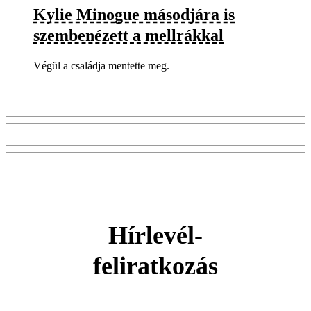
Kylie Minogue másodjára is
szembenézett a mellrákkal
Végül a családja mentette meg.
Hírlevél-
feliratkozás