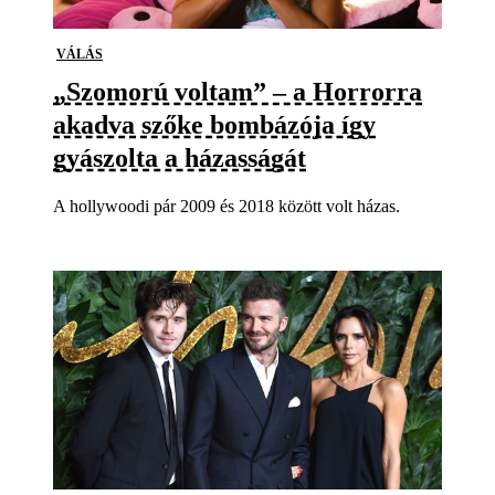
VÁLÁS
„Szomorú voltam” – a Horrorra
akadva szőke bombázója így
gyászolta a házasságát
A hollywoodi pár 2009 és 2018 között volt házas.