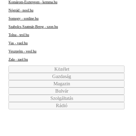
Komárom-Esztergom - kemma.hu
Nógrád - nool.hu
Somogy - sonline.hu
Szabolcs-Szatmár-Bereg - szon.hu
Tolna - teol.hu
Vas - vaol.hu
Veszprém - veol.hu
Zala - zaol.hu
Közélet
Gazdaság
Magazin
Bulvár
Szolgáltatás
Rádió