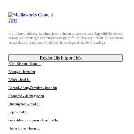
Portfóliónk minőségi tartalmat jelent minden olvasó számára. Egyedülálló elérést,
országos lefedettséget és változatos megjelenési lehetőséget biztosít. Folyamatosan
keressük az új irányokat és fejlődési lehetőségeket. Ez jövőnk záloga.
Regionális hírportálok
Bács-Kiskun - baon.hu
Baranya - bama.hu
Békés - beol.hu
Borsod-Abaúj-Zemplén - boon.hu
Csongrád - delmagyar.hu
Dunaújváros - duol.hu
Fejér - feol.hu
Győr-Moson-Sopron - kisalfold.hu
Hajdú-Bihar - haon.hu