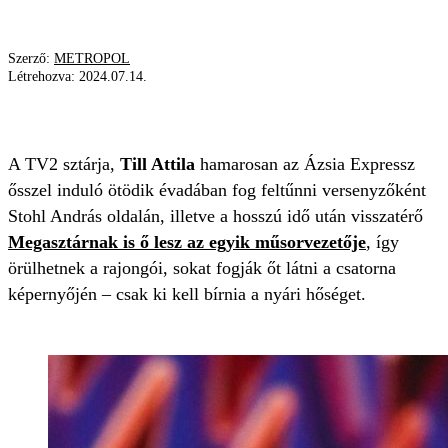
Szerző:
METROPOL
Létrehozva:
2024.07.14.
ELVISELHETETLEN
TILL ATTILA
TILLA
A TV2 sztárja,
Till Attila
hamarosan az Ázsia Expressz
ősszel induló ötödik évadában fog feltűnni versenyzőként
Stohl András oldalán, illetve a hosszú idő után visszatérő
Megasztárnak is ő lesz az egyik műsorvezetője
, így
örülhetnek a rajongói, sokat fogják őt látni a csatorna
képernyőjén – csak ki kell bírnia a nyári hőséget.