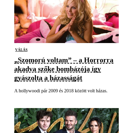
VÁLÁS
„Szomorú voltam” – a Horrorra
akadva szőke bombázója így
gyászolta a házasságát
A hollywoodi pár 2009 és 2018 között volt házas.