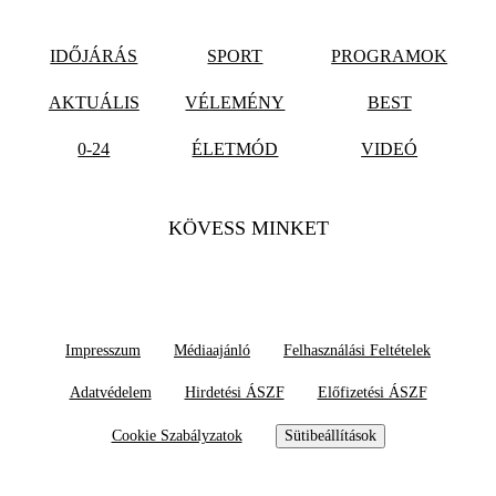
IDŐJÁRÁS
SPORT
PROGRAMOK
AKTUÁLIS
VÉLEMÉNY
BEST
0-24
ÉLETMÓD
VIDEÓ
KÖVESS MINKET
Impresszum
Médiaajánló
Felhasználási Feltételek
Adatvédelem
Hirdetési ÁSZF
Előfizetési ÁSZF
Cookie Szabályzatok
Sütibeállítások