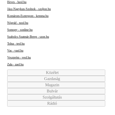
Heves - heol.hu
Jász-Nagykun-Szolnok - szoljon.hu
Komárom-Esztergom - kemma.hu
Nógrád - nool.hu
Somogy - sonline.hu
Szabolcs-Szatmár-Bereg - szon.hu
Tolna - teol.hu
Vas - vaol.hu
Veszprém - veol.hu
Zala - zaol.hu
Közélet
Gazdaság
Magazin
Bulvár
Szolgáltatás
Rádió