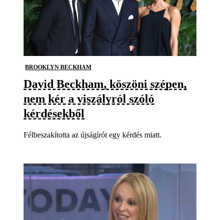
BROOKLYN BECKHAM
David Beckham, köszöni szépen,
nem kér a viszályról szóló
kérdésekből
Félbeszakította az újságírót egy kérdés miatt.