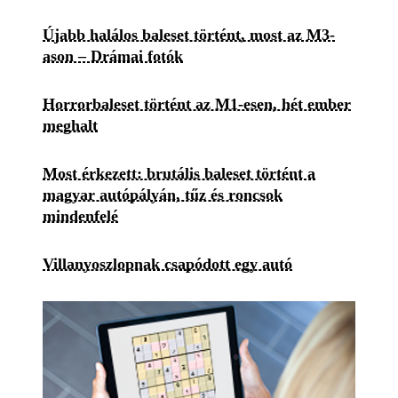
Újabb halálos baleset történt, most az M3-
ason – Drámai fotók
Horrorbaleset történt az M1-esen, hét ember
meghalt
Most érkezett: brutális baleset történt a
magyar autópályán, tűz és roncsok
mindenfelé
Villanyoszlopnak csapódott egy autó