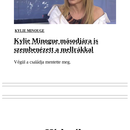
KYLIE MINOUGE
Kylie Minogue másodjára is
szembenézett a mellrákkal
Végül a családja mentette meg.