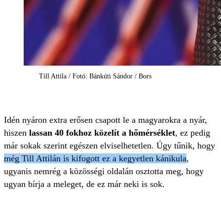
Till Attila / Fotó: Bánkúti Sándor / Bors
Idén nyáron extra erősen csapott le a magyarokra a nyár,
hiszen
lassan 40 fokhoz közelít a hőmérséklet
, ez pedig
már sokak szerint egészen elviselhetetlen. Úgy tűnik, hogy
még Till Attilán is kifogott ez a kegyetlen kánikula
,
ugyanis nemrég a közösségi oldalán osztotta meg, hogy
ugyan bírja a meleget, de ez már neki is sok.