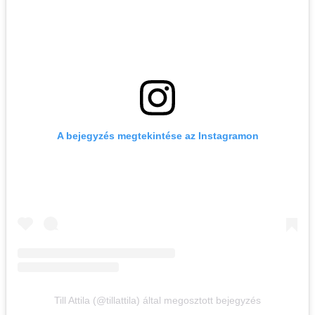
A bejegyzés megtekintése az Instagramon
Till Attila (@tillattila) által megosztott bejegyzés