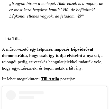
Nagyon bírom a meleget. Akár edzek is a napon, de
ez most kezd betyáros lenni!!! Hú, de befűtöttek!
Légkondi ellenes vagyok, de feladom. 😅
– írta Tilla.
A műsorvezető
egy
félpucér, napozós
képvideóval
demonstrálta, hogy csak így tudja elviselni a nyarat
, a
rajongói pedig szívecskés hangulatjelekkel tudatták vele,
hogy együttéreznek, és bejön nekik a látvány.
Itt lehet megtekinteni
Till Attila
posztját: