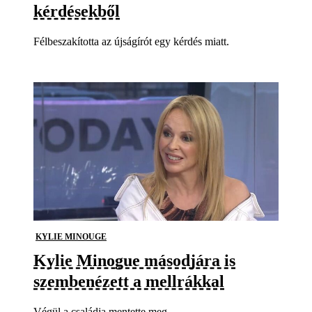
kérdésekből
Félbeszakította az újságírót egy kérdés miatt.
KYLIE MINOUGE
Kylie Minogue másodjára is
szembenézett a mellrákkal
Végül a családja mentette meg.