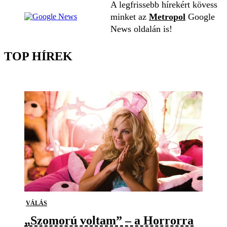
A legfrissebb hírekért kövess
minket az
Metropol
Google
News oldalán is!
TOP HÍREK
VÁLÁS
„Szomorú voltam” – a Horrorra