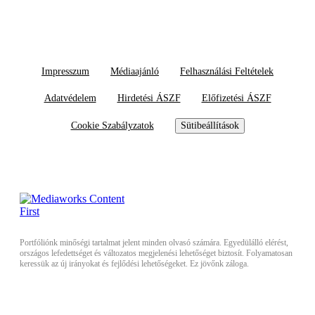
Impresszum
Médiaajánló
Felhasználási Feltételek
Adatvédelem
Hirdetési ÁSZF
Előfizetési ÁSZF
Cookie Szabályzatok
Sütibeállítások
Portfóliónk minőségi tartalmat jelent minden olvasó számára. Egyedülálló elérést,
országos lefedettséget és változatos megjelenési lehetőséget biztosít. Folyamatosan
keressük az új irányokat és fejlődési lehetőségeket. Ez jövőnk záloga.