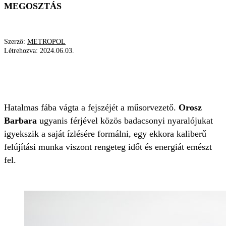
MEGOSZTÁS
Szerző:
METROPOL
Létrehozva:
2024.06.03.
OROSZ BARBARA
ÉPÍTKEZÉS
FELÚJÍTÁS
BADACSONY
Hatalmas fába vágta a fejszéjét a műsorvezető.
Orosz
Barbara
ugyanis férjével közös badacsonyi nyaralójukat
igyekszik a saját ízlésére formálni, egy ekkora kaliberű
felújítási munka viszont rengeteg időt és energiát emészt
fel.