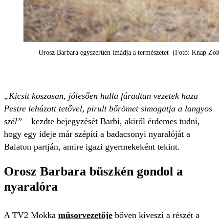
Orosz Barbara egyszerűen imádja a természetet (Fotó: Knap Zol
„Kicsit koszosan, jólesően hulla fáradtan vezetek haza
Pestre lehúzott tetővel, pirult bőrömet simogatja a langyos
szél” –
kezdte bejegyzését Barbi, akiről érdemes tudni,
hogy egy ideje már szépíti a badacsonyi nyaralóját a
Balaton partján, amire igazi gyermekeként tekint.
Orosz Barbara büszkén gondol a
nyaralóra
A TV2 Mokka
műsorvezetője
bőven kiveszi a részét a