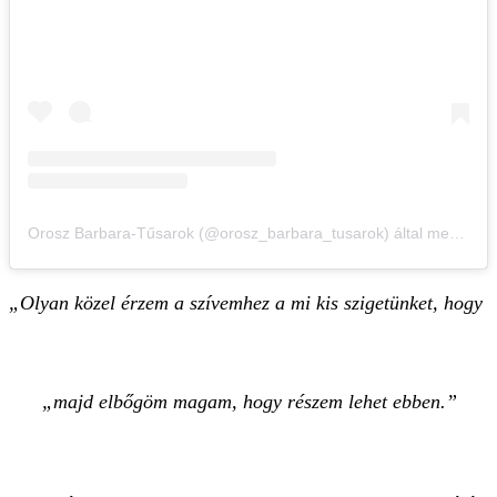
Orosz Barbara-Tűsarok (@orosz_barbara_tusarok) által megosztott bejegyzés
„Olyan közel érzem a szívemhez a mi kis szigetünket, hogy
majd elbőgöm magam, hogy részem lehet ebben.