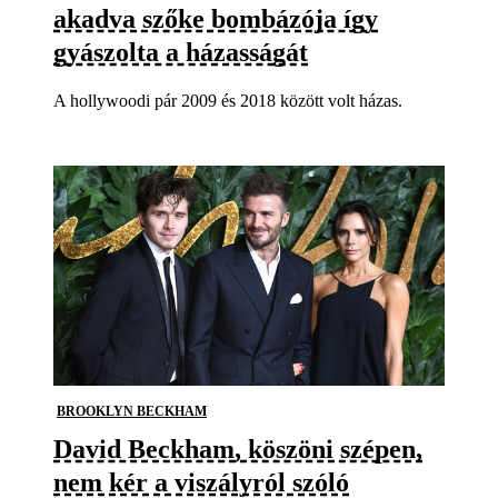
akadva szőke bombázója így
gyászolta a házasságát
A hollywoodi pár 2009 és 2018 között volt házas.
BROOKLYN BECKHAM
David Beckham, köszöni szépen,
nem kér a viszályról szóló