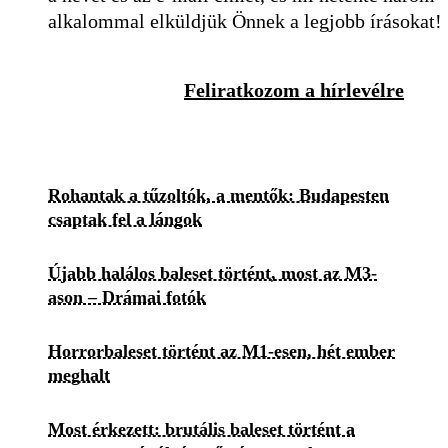
alkalommal elküldjük Önnek a legjobb írásokat!
Feliratkozom a hírlevélre
Rohantak a tűzoltók, a mentők: Budapesten
csaptak fel a lángok
Újabb halálos baleset történt, most az M3-
ason – Drámai fotók
Horrorbaleset történt az M1-esen, hét ember
meghalt
Most érkezett: brutális baleset történt a