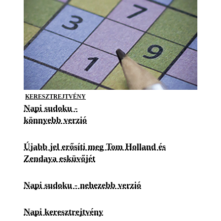
KERESZTREJTVÉNY
Napi sudoku -
könnyebb verzió
Újabb jel erősíti meg Tom Holland és
Zendaya esküvőjét
Napi sudoku - nehezebb verzió
Napi keresztrejtvény