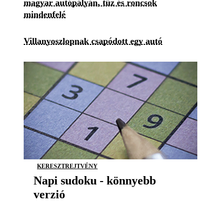
magyar autópályán, tűz és roncsok
mindenfelé
Villanyoszlopnak csapódott egy autó
KERESZTREJTVÉNY
Napi sudoku - könnyebb
verzió