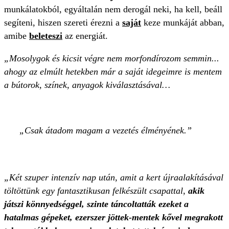
munkálatokból, egyáltalán nem derogál neki, ha kell, beáll
segíteni, hiszen szereti érezni a
saját
keze munkáját abban,
amibe
beletesz
i
az energiát.
„Mosolygok és kicsit végre nem morfondírozom semmin...
ahogy az elmúlt hetekben már a saját idegeimre is mentem
a bútorok, színek, anyagok kiválasztásával…
Csak átadom magam a vezetés élményének.
„Két szuper intenzív nap után, amit a kert újraalakításával
töltöttünk egy fantasztikusan felkészült csapattal,
akik
játszi könnyedséggel, szinte táncoltatták ezeket a
hatalmas gépeket, ezerszer jöttek-mentek kővel megrakott