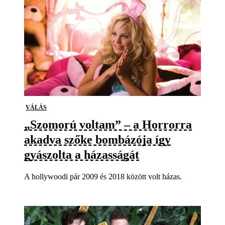
VÁLÁS
„Szomorú voltam” – a Horrorra
akadva szőke bombázója így
gyászolta a házasságát
A hollywoodi pár 2009 és 2018 között volt házas.