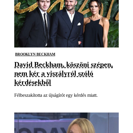
BROOKLYN BECKHAM
David Beckham, köszöni szépen,
nem kér a viszályról szóló
kérdésekből
Félbeszakította az újságírót egy kérdés miatt.