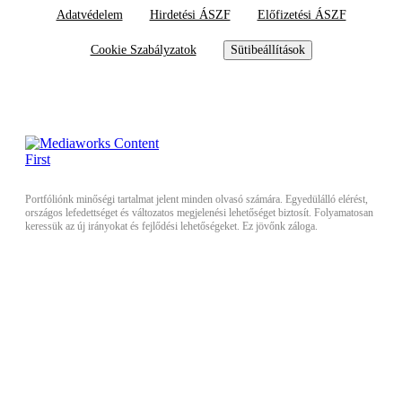
Adatvédelem
Hirdetési ÁSZF
Előfizetési ÁSZF
Cookie Szabályzatok
Sütibeállítások
Portfóliónk minőségi tartalmat jelent minden olvasó számára. Egyedülálló elérést,
országos lefedettséget és változatos megjelenési lehetőséget biztosít. Folyamatosan
keressük az új irányokat és fejlődési lehetőségeket. Ez jövőnk záloga.