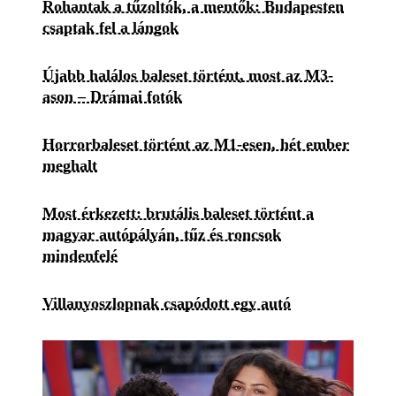
Rohantak a tűzoltók, a mentők: Budapesten
csaptak fel a lángok
Újabb halálos baleset történt, most az M3-
ason – Drámai fotók
Horrorbaleset történt az M1-esen, hét ember
meghalt
Most érkezett: brutális baleset történt a
magyar autópályán, tűz és roncsok
mindenfelé
Villanyoszlopnak csapódott egy autó