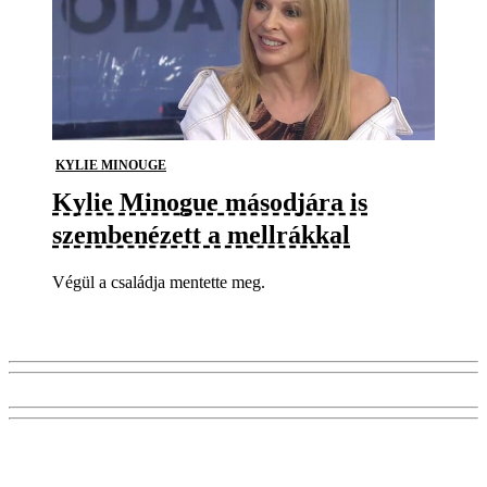
KYLIE MINOUGE
Kylie Minogue másodjára is
szembenézett a mellrákkal
Végül a családja mentette meg.