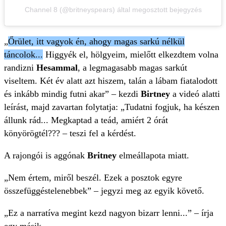
Channel 8 (@britneyspears) által megosztott bejegyzés
„
Őrület, itt vagyok én, ahogy magas sarkú nélkül
táncolok...
Higgyék el, hölgyeim, mielőtt elkezdtem volna
randizni
Hesammal
, a legmagasabb magas sarkút
viseltem. Két év alatt azt hiszem, talán a lábam fiatalodott
és inkább mindig futni akar” – kezdi
Birtney
a videó alatti
leírást, majd zavartan folytatja: „Tudatni fogjuk, ha készen
állunk rád... Megkaptad a teád, amiért 2 órát
könyörögtél??? – teszi fel a kérdést.
A rajongói is aggónak
Britney
elmeállapota miatt.
„Nem értem, miről beszél. Ezek a posztok egyre
összefüggéstelenebbek” – jegyzi meg az egyik követő.
„Ez a narratíva megint kezd nagyon bizarr lenni...” – írja