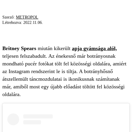
Szerző:
METROPOL
Létrehozva:
2022.11.06.
SZEXI CELEB
Britney Spears
miután kikerült
apja gyámsága alól,
teljesen felszabadult. Az énekesnő már botrányosnak
mondható pucér fotókat tölt fel közösségi oldalára, amiért
az Instagram rendszerint le is tiltja. A botrányhősnő
átszellemült táncmozdulatai is ikonikusnak számítanak
már, amiből most egy újabb előadást töltött fel közösségi
oldalára.