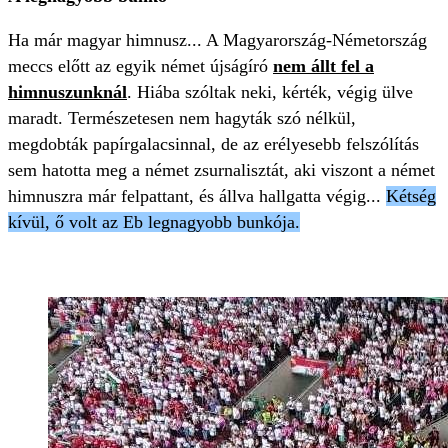
Ha már magyar himnusz... A Magyarország-Németország
meccs előtt az egyik német újságíró
nem állt fel a
himnuszunknál
. Hiába szóltak neki, kérték, végig ülve
maradt. Természetesen nem hagyták szó nélkül,
megdobták papírgalacsinnal, de az erélyesebb felszólítás
sem hatotta meg a német zsurnalisztát, aki viszont a német
himnuszra már felpattant, és állva hallgatta végig...
Kétség
kívül, ő volt az Eb legnagyobb bunkója.