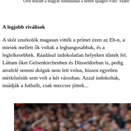
Ülve maradt a magyar himnusznál a német újságíró Fotó: Szabó
A legjobb riválisok
A skót szurkolók magasan vitték a prímet ezen az Eb-n, a
mieink mellett ők voltak a leghangosabbak, és a
leglelkesebbek. Ráadásul indokolatlan helyeken tűntek fel.
Láttam őket Gelsenkirchenben és Düsseldorban is, pedig
arrafelé semmi dolguk nem lett volna, hiszen egyetlen
mérkőzésük sem volt a két városban. Azzal indokoltak,
imádják a futballt, csak meccsre jöttek...