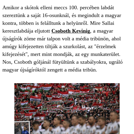
Amikor a skótok elleni meccs 100. percében labdát
szereztünk a saját 16-osunknál, és megindult a magyar
kontra, többen is felálltunk a helyünről. Mire Sallai
keresztlabdája eljutott
Csoboth Kevinig
, a magyar
újságírók zöme már talpon volt a média tribünön, ahol
amúgy kifejezetten tiltják a szurkolást, az "érzelmek
kifejezését", mert mint mondják, az egy munkaterület.
Nos, Csoboth góljánál fütyültünk a szabályokra, ugráló
magyar újságíróktól zengett a média tribün.