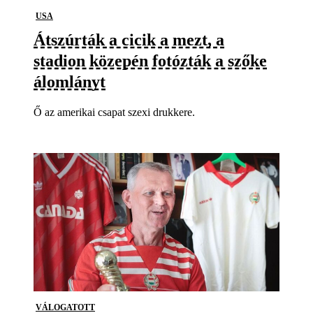
USA
Átszúrták a cicik a mezt, a
stadion közepén fotózták a szőke
álomlányt
Ő az amerikai csapat szexi drukkere.
VÁLOGATOTT