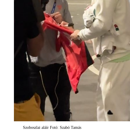
Szoboszlai aláír Fotó: Szabó Tamás