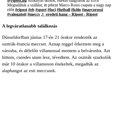
@ripost.hu
Szoknyás skótok, éneklő magyarok az Eb-n
Megtaláltuk a szállást, itt pihent Marco Rossi csapata a nagy nap
előtt
#ripost
#eb
#sport
#foci
#futball
#köln
#marcorossi
#valogatott
#meccs
♬ eredeti hang – Ripost - Ripost
A legváratlanabb találkozás
Düsseldorfban június 17-én 21 órakor rendezték az
osztrák-francia meccset. Aznap reggel érkeztem meg a
városba, és délelőtt villamossal mentem a belvárosba. Azt
hittem, csendes utam lesz, tévedtem. Az osztrák szurkolók
már 10 órakor a villamoson énekeltek, megadták az
alaphangot az esti meccsnek.