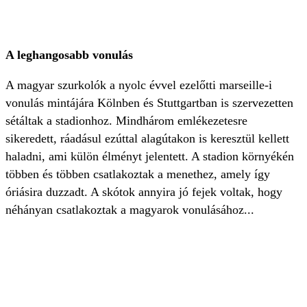
A leghangosabb vonulás
A magyar szurkolók a nyolc évvel ezelőtti marseille-i
vonulás mintájára Kölnben és Stuttgartban is szervezetten
sétáltak a stadionhoz. Mindhárom emlékezetesre
sikeredett, ráadásul ezúttal alagútakon is keresztül kellett
haladni, ami külön élményt jelentett. A stadion környékén
többen és többen csatlakoztak a menethez, amely így
óriásira duzzadt. A skótok annyira jó fejek voltak, hogy
néhányan csatlakoztak a magyarok vonulásához...