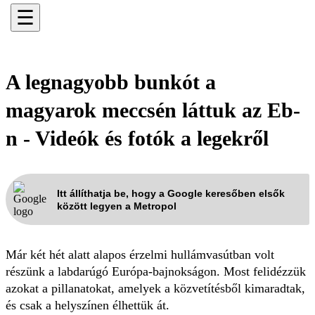
☰
A legnagyobb bunkót a
magyarok meccsén láttuk az Eb-
n - Videók és fotók a legekről
Itt állíthatja be, hogy a Google keresőben elsők
között legyen a Metropol
Már két hét alatt alapos érzelmi hullámvasútban volt
részünk a labdarúgó Európa-bajnokságon. Most felidézzük
azokat a pillanatokat, amelyek a közvetítésből kimaradtak,
és csak a helyszínen élhettük át.