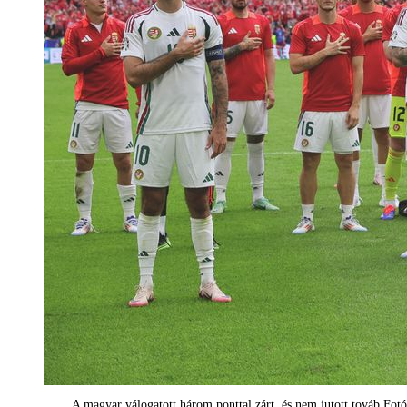
A magyar válogatott három ponttal zárt, és nem jutott továb Fot