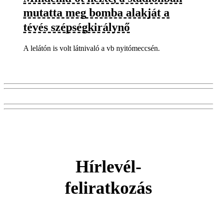
mutatta meg bomba alakját a
tévés szépségkirálynő
A lelátón is volt látnivaló a vb nyitómeccsén.
Hírlevél-
feliratkozás