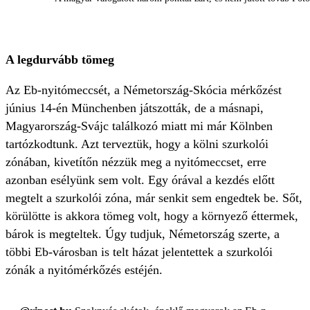
A legdurvább tömeg
Az Eb-nyitómeccsét, a Németország-Skócia mérkőzést
június 14-én Münchenben játszották, de a másnapi,
Magyarország-Svájc találkozó miatt mi már Kölnben
tartózkodtunk. Azt terveztük, hogy a kölni szurkolói
zónában, kivetítőn nézzük meg a nyitómeccset, erre
azonban esélyünk sem volt. Egy órával a kezdés előtt
megtelt a szurkolói zóna, már senkit sem engedtek be. Sőt,
körülötte is akkora tömeg volt, hogy a környező éttermek,
bárok is megteltek. Úgy tudjuk, Németország szerte, a
többi Eb-városban is telt házat jelentettek a szurkolói
zónák a nyitómérkőzés estéjén.