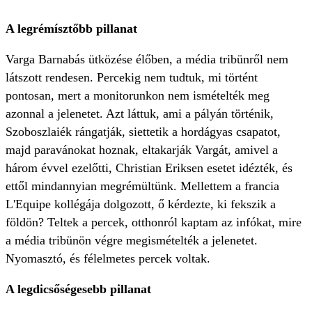
A legrémísztőbb pillanat
Varga Barnabás ütközése élőben, a média tribünről nem
látszott rendesen. Percekig nem tudtuk, mi történt
pontosan, mert a monitorunkon nem ismételték meg
azonnal a jelenetet. Azt láttuk, ami a pályán történik,
Szoboszlaiék rángatják, siettetik a hordágyas csapatot,
majd paravánokat hoznak, eltakarják Vargát, amivel a
három évvel ezelőtti, Christian Eriksen esetet idézték, és
ettől mindannyian megrémültünk. Mellettem a francia
L'Equipe kollégája dolgozott, ő kérdezte, ki fekszik a
földön? Teltek a percek, otthonról kaptam az infókat, mire
a média tribünön végre megismételték a jelenetet.
Nyomasztó, és félelmetes percek voltak.
A legdicsőségesebb pillanat