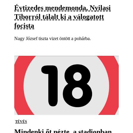
Évtizedes mendemonda, Nyilasi
Tiborról tálalt ki a válogatott
focista
Nagy József tiszta vizet öntött a pohárba.
TÉVÉS
Mindenki őt nézte, a stadionban