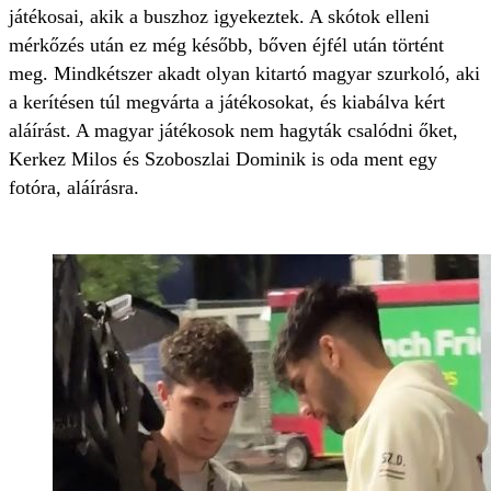
játékosai, akik a buszhoz igyekeztek. A skótok elleni
mérkőzés után ez még később, bőven éjfél után történt
meg. Mindkétszer akadt olyan kitartó magyar szurkoló, aki
a kerítésen túl megvárta a játékosokat, és kiabálva kért
aláírást. A magyar játékosok nem hagyták csalódni őket,
Kerkez Milos és Szoboszlai Dominik is oda ment egy
fotóra, aláírásra.