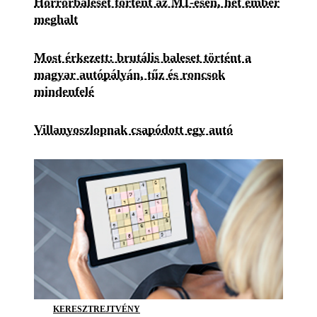
Horrorbaleset történt az M1-esen, hét ember
meghalt
Most érkezett: brutális baleset történt a
magyar autópályán, tűz és roncsok
mindenfelé
Villanyoszlopnak csapódott egy autó
KERESZTREJTVÉNY