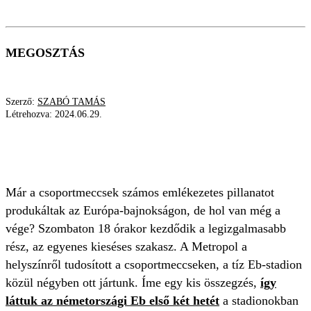
MEGOSZTÁS
Szerző:
SZABÓ TAMÁS
Létrehozva:
2024.06.29.
MAGYARORSZÁG
FOCI EB 2024
NÉMETORSZÁG
Már a csoportmeccsek számos emlékezetes pillanatot
produkáltak az Európa-bajnokságon, de hol van még a
vége? Szombaton 18 órakor kezdődik a legizgalmasabb
rész, az egyenes kieséses szakasz. A Metropol a
helyszínről tudosított a csoportmeccseken, a tíz Eb-stadion
közül négyben ott jártunk. Íme egy kis összegzés,
így
láttuk az németországi Eb első két hetét
a stadionokban