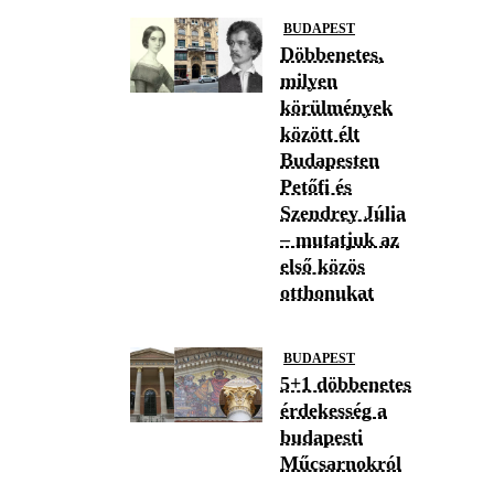
BUDAPEST
Döbbenetes,
milyen
körülmények
között élt
Budapesten
Petőfi és
Szendrey Júlia
– mutatjuk az
első közös
otthonukat
BUDAPEST
5+1 döbbenetes
érdekesség a
budapesti
Műcsarnokról