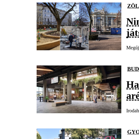
ZÖL
Ni
ját
Megúju
BUD
Ha
ar
Irodah
GY