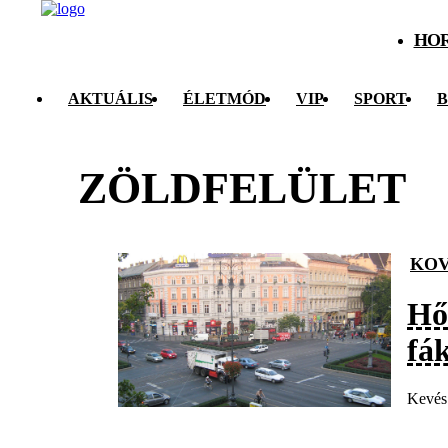
HO
AKTUÁLIS
ÉLETMÓD
VIP
SPORT
B
ZÖLDFELÜLET
KOV
Hő
fá
Kevés 