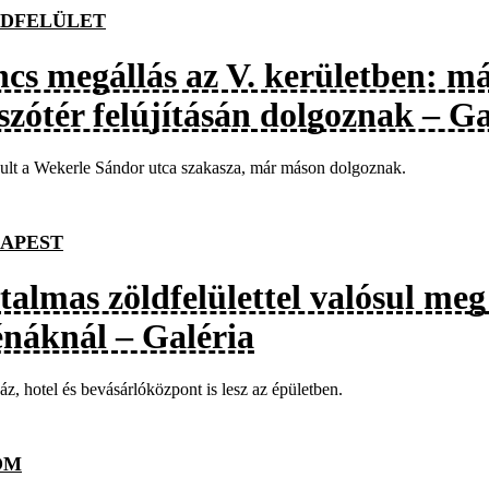
DFELÜLET
ncs megállás az V. kerületben: má
szótér felújításán dolgoznak – Ga
lt a Wekerle Sándor utca szakasza, már máson dolgoznak.
APEST
talmas zöldfelülettel valósul meg
énáknál – Galéria
áz, hotel és bevásárlóközpont is lesz az épületben.
OM