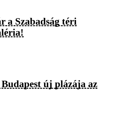
r a Szabadság téri
léria!
 Budapest új plázája az