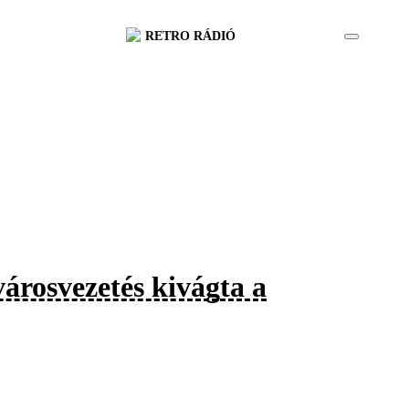
RETRO RÁDIÓ
árosvezetés kivágta a