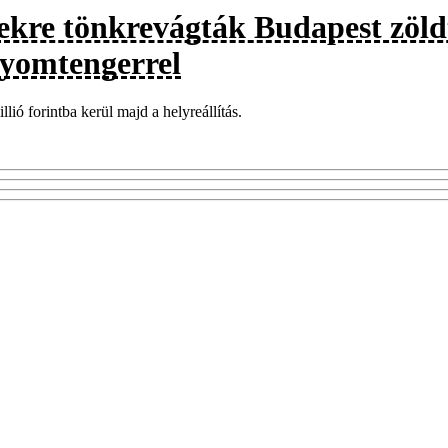
ekre tönkrevágták Budapest zöld
gyomtengerrel
llió forintba kerül majd a helyreállítás.