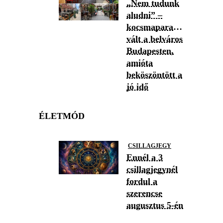
„Nem tudunk
aludni” –
kocsmaparadicsommá
vált a belváros
Budapesten,
amióta
beköszöntött a
jó idő
ÉLETMÓD
CSILLAGJEGY
Ennél a 3
csillagjegynél
fordul a
szerencse
augusztus 5-én