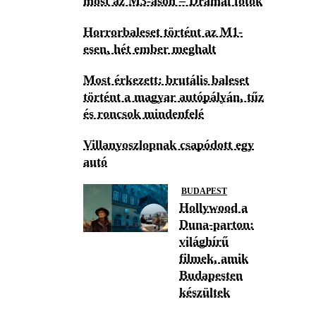
most az M3-ason – Drámai fotók
Horrorbaleset történt az M1-
esen, hét ember meghalt
Most érkezett: brutális baleset
történt a magyar autópályán, tűz
és roncsok mindenfelé
Villanyoszlopnak csapódott egy
autó
BUDAPEST
Hollywood a
Duna-parton:
világhírű
filmek, amik
Budapesten
készültek