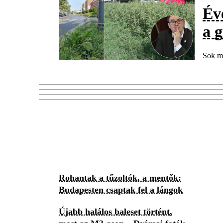
Év
a 
Sok mi
Rohantak a tűzoltók, a mentők:
Budapesten csaptak fel a lángok
Újabb halálos baleset történt,