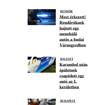
RENDŐR
Most érkezett!
Rendőröknek
hajtott egy
menekülő
autós a budai
Várnegyedben
BALESET
Karambol után
épületnek
csapódott egy
autó az I.
kerületben
BUDAPEST