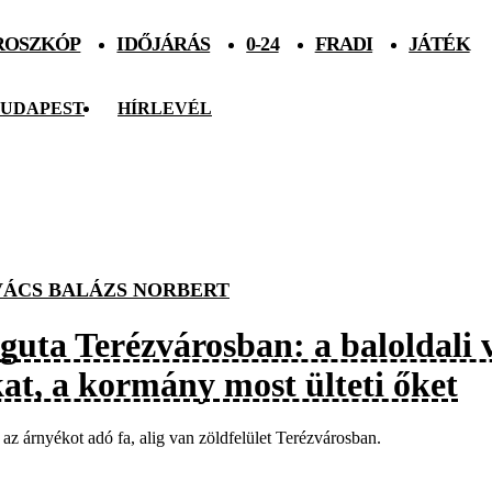
ROSZKÓP
IDŐJÁRÁS
0-24
FRADI
JÁTÉK
UDAPEST
HÍRLEVÉL
ÁCS BALÁZS NORBERT
guta Terézvárosban: a baloldali v
kat, a kormány most ülteti őket
az árnyékot adó fa, alig van zöldfelület Terézvárosban.