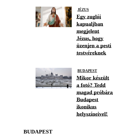
JÉZUS
Egy zuglói
kapualjban
megjelent
Jézus, hogy
üzenjen a pesti
testvéreknek
BUDAPEST
Mikor készült
a fotó? Tedd
magad próbára
Budapest
ikonikus
helyszíneivel!
BUDAPEST