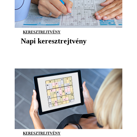
KERESZTREJTVÉNY
Napi keresztrejtvény
KERESZTREJTVÉNY