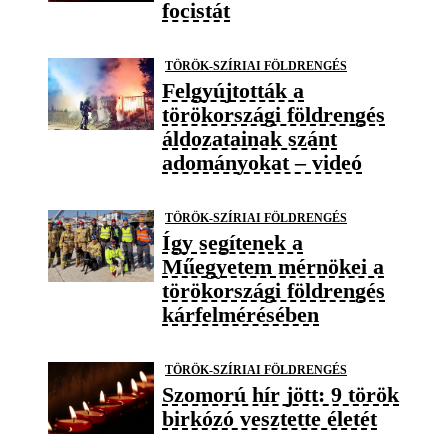
focistát
TÖRÖK-SZÍRIAI FÖLDRENGÉS
Felgyújtották a
törökországi földrengés
áldozatainak szánt
adományokat – videó
TÖRÖK-SZÍRIAI FÖLDRENGÉS
Így segítenek a
Műegyetem mérnökei a
törökországi földrengés
kárfelmérésében
TÖRÖK-SZÍRIAI FÖLDRENGÉS
Szomorú hír jött: 9 török
birkózó vesztette életét