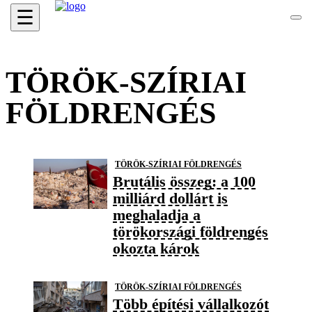
☰
TÖRÖK-SZÍRIAI
FÖLDRENGÉS
TÖRÖK-SZÍRIAI FÖLDRENGÉS
Brutális összeg: a 100
milliárd dollárt is
meghaladja a
törökországi földrengés
okozta károk
TÖRÖK-SZÍRIAI FÖLDRENGÉS
Több építési vállalkozót