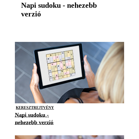
Napi sudoku - nehezebb
verzió
KERESZTREJTVÉNY
Napi sudoku -
nehezebb verzió