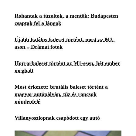
Rohantak a tűzoltók, a mentők: Budapesten
csaptak fel a lángok
Újabb halálos baleset történt, most az M3-
ason – Drámai fotók
Horrorbaleset történt az M1-esen, hét ember
meghalt
Most érkezett: brutális baleset történt a
magyar autópályán, tűz és roncsok
mindenfelé
Villanyoszlopnak csapódott egy autó