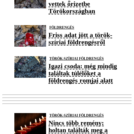
vettek őrizetbe
Törökországban
FÖLDRENGÉS
Friss adat jött a török-
szíriai földrengésről
TÖRÖK-SZÍRIAI FÖLDRENGÉS
Igazi csoda: még mindig
találtak túlélőket a
földrengés romjai alatt
TÖRÖK-SZÍRIAI FÖLDRENGÉS
Nincs több remény:
holtan találták meg a