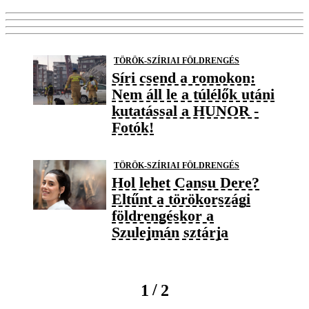
TÖRÖK-SZÍRIAI FÖLDRENGÉS
Síri csend a romokon:
Nem áll le a túlélők utáni
kutatással a HUNOR -
Fotók!
TÖRÖK-SZÍRIAI FÖLDRENGÉS
Hol lehet Cansu Dere?
Eltűnt a törökországi
földrengéskor a
Szulejmán sztárja
/
1
2