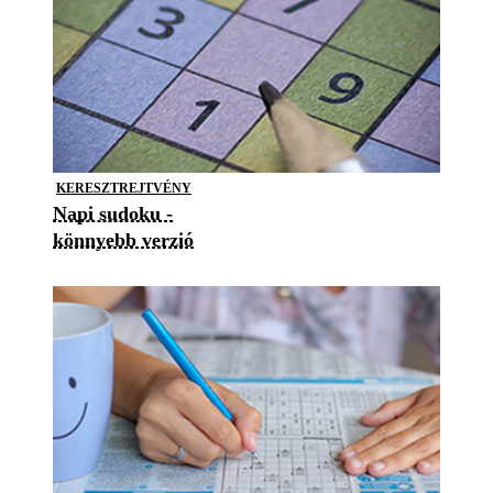
KERESZTREJTVÉNY
Napi sudoku -
könnyebb verzió