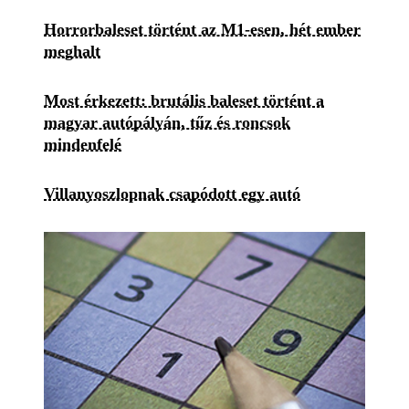
Horrorbaleset történt az M1-esen, hét ember
meghalt
Most érkezett: brutális baleset történt a
magyar autópályán, tűz és roncsok
mindenfelé
Villanyoszlopnak csapódott egy autó