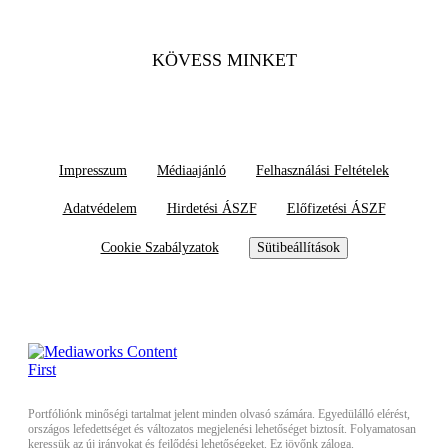
KÖVESS MINKET
Impresszum
Médiaajánló
Felhasználási Feltételek
Adatvédelem
Hirdetési ÁSZF
Előfizetési ÁSZF
Cookie Szabályzatok
Sütibeállítások
Portfóliónk minőségi tartalmat jelent minden olvasó számára. Egyedülálló elérést,
országos lefedettséget és változatos megjelenési lehetőséget biztosít. Folyamatosan
keressük az új irányokat és fejlődési lehetőségeket. Ez jövőnk záloga.