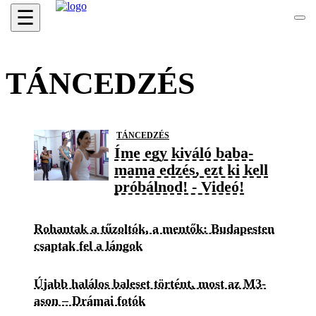
☰
TÁNCEDZÉS
TÁNCEDZÉS
Íme egy kiváló baba-
mama edzés, ezt ki kell
próbálnod! - Videó!
Rohantak a tűzoltók, a mentők: Budapesten
csaptak fel a lángok
Újabb halálos baleset történt, most az M3-
ason – Drámai fotók