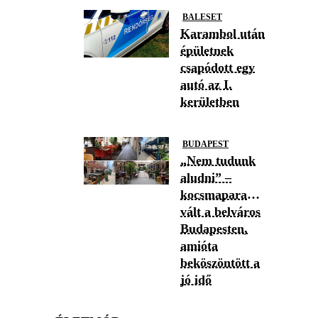
BALESET
Karambol után
épületnek
csapódott egy
autó az I.
kerületben
BUDAPEST
„Nem tudunk
aludni” –
kocsmaparadicsommá
vált a belváros
Budapesten,
amióta
beköszöntött a
jó idő