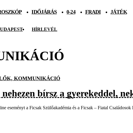
ROSZKÓP
IDŐJÁRÁS
0-24
FRADI
JÁTÉK
UDAPEST
HÍRLEVÉL
UNIKÁCIÓ
LŐK, KOMMUNIKÁCIÓ
 nehezen bírsz a gyerekeddel, nek
ine eseményt a Ficsak Szülőakadémia és a Ficsak – Fiatal Családosok 