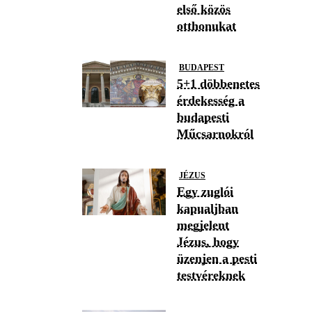
első közös
otthonukat
BUDAPEST
5+1 döbbenetes
érdekesség a
budapesti
Műcsarnokról
JÉZUS
Egy zuglói
kapualjban
megjelent
Jézus, hogy
üzenjen a pesti
testvéreknek