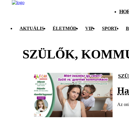
HO
AKTUÁLIS
ÉLETMÓD
VIP
SPORT
B
SZÜLŐK, KOMM
SZÜ
Ha
Az onl