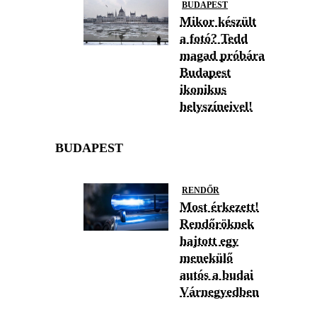
BUDAPEST
Mikor készült
a fotó? Tedd
magad próbára
Budapest
ikonikus
helyszíneivel!
BUDAPEST
RENDŐR
Most érkezett!
Rendőröknek
hajtott egy
menekülő
autós a budai
Várnegyedben