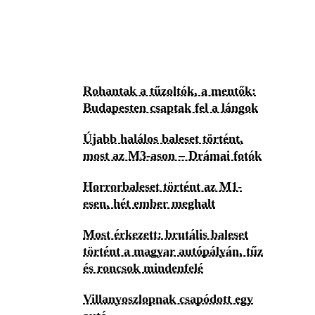
Rohantak a tűzoltók, a mentők:
Budapesten csaptak fel a lángok
Újabb halálos baleset történt,
most az M3-ason – Drámai fotók
Horrorbaleset történt az M1-
esen, hét ember meghalt
Most érkezett: brutális baleset
történt a magyar autópályán, tűz
és roncsok mindenfelé
Villanyoszlopnak csapódott egy