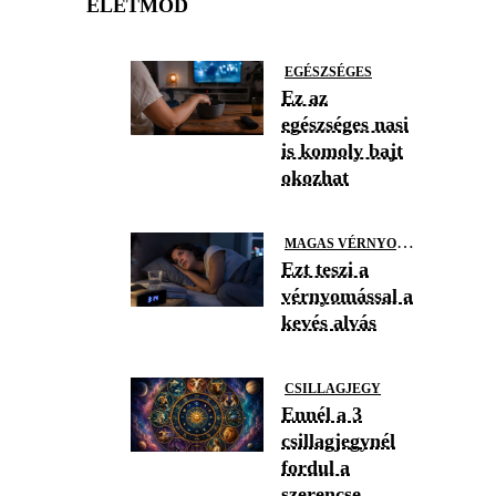
ÉLETMÓD
EGÉSZSÉGES
Ez az
egészséges nasi
is komoly bajt
okozhat
M
AGAS VÉRNYOMÁS
Ezt teszi a
vérnyomással a
kevés alvás
CSILLAGJEGY
Ennél a 3
csillagjegynél
fordul a
szerencse