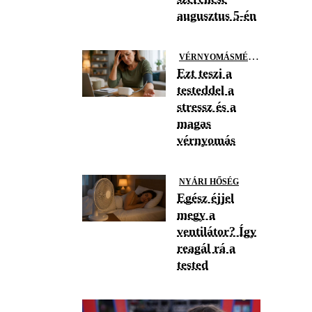
augusztus 5-én
V
ÉRNYOMÁSMÉRÉS
Ezt teszi a
testeddel a
stressz és a
magas
vérnyomás
NYÁRI HŐSÉG
Egész éjjel
megy a
ventilátor? Így
reagál rá a
tested