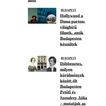
autó
BUDAPEST
Hollywood a
Duna-parton:
világhírű
filmek, amik
Budapesten
készültek
BUDAPEST
Döbbenetes,
milyen
körülmények
között élt
Budapesten
Petőfi és
Szendrey Júlia
– mutatjuk az