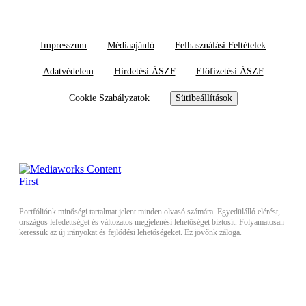
Impresszum
Médiaajánló
Felhasználási Feltételek
Adatvédelem
Hirdetési ÁSZF
Előfizetési ÁSZF
Cookie Szabályzatok
Sütibeállítások
Portfóliónk minőségi tartalmat jelent minden olvasó számára. Egyedülálló elérést,
országos lefedettséget és változatos megjelenési lehetőséget biztosít. Folyamatosan
keressük az új irányokat és fejlődési lehetőségeket. Ez jövőnk záloga.