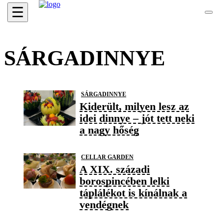
☰
SÁRGADINNYE
SÁRGADINNYE
Kiderült, milyen lesz az
idei dinnye – jót tett neki
a nagy hőség
CELLAR GARDEN
A XIX. századi
borospincében lelki
táplálékot is kínálnak a
vendégnek