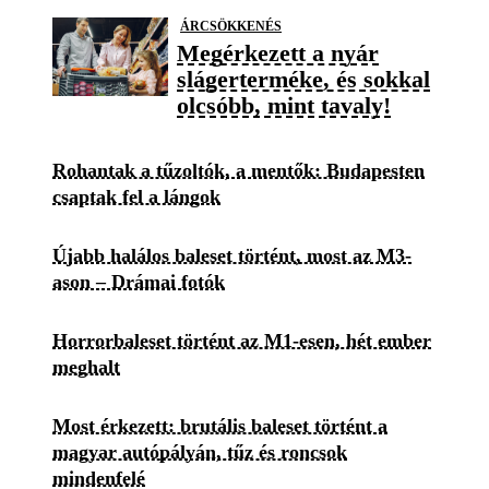
ÁRCSÖKKENÉS
Megérkezett a nyár
slágerterméke, és sokkal
olcsóbb, mint tavaly!
Rohantak a tűzoltók, a mentők: Budapesten
csaptak fel a lángok
Újabb halálos baleset történt, most az M3-
ason – Drámai fotók
Horrorbaleset történt az M1-esen, hét ember
meghalt
Most érkezett: brutális baleset történt a
magyar autópályán, tűz és roncsok
mindenfelé