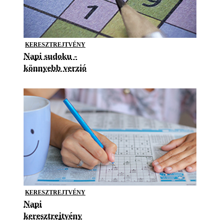
KERESZTREJTVÉNY
Napi sudoku -
könnyebb verzió
KERESZTREJTVÉNY
Napi
keresztrejtvény