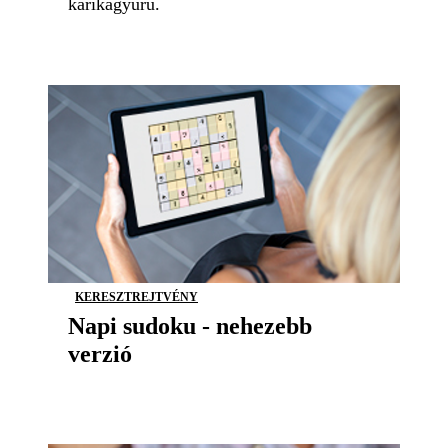
karikagyűrű.
KERESZTREJTVÉNY
Napi sudoku - nehezebb
verzió