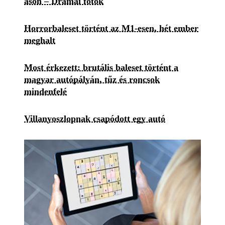
ason – Drámai fotók
Horrorbaleset történt az M1-esen, hét ember
meghalt
Most érkezett: brutális baleset történt a
magyar autópályán, tűz és roncsok
mindenfelé
Villanyoszlopnak csapódott egy autó