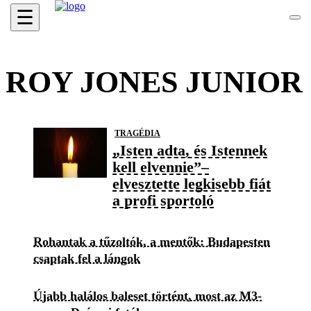
☰
ROY JONES JUNIOR
TRAGÉDIA
„Isten adta, és Istennek
kell elvennie”–
elvesztette legkisebb fiát
a profi sportoló
Rohantak a tűzoltók, a mentők: Budapesten
csaptak fel a lángok
Újabb halálos baleset történt, most az M3-