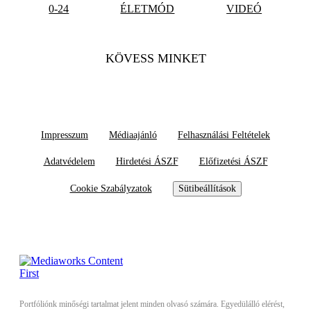
0-24
ÉLETMÓD
VIDEÓ
KÖVESS MINKET
Impresszum
Médiaajánló
Felhasználási Feltételek
Adatvédelem
Hirdetési ÁSZF
Előfizetési ÁSZF
Cookie Szabályzatok
Sütibeállítások
Portfóliónk minőségi tartalmat jelent minden olvasó számára. Egyedülálló elérést,