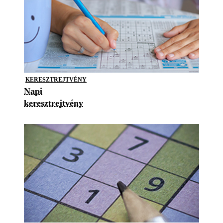
KERESZTREJTVÉNY
Napi
keresztrejtvény