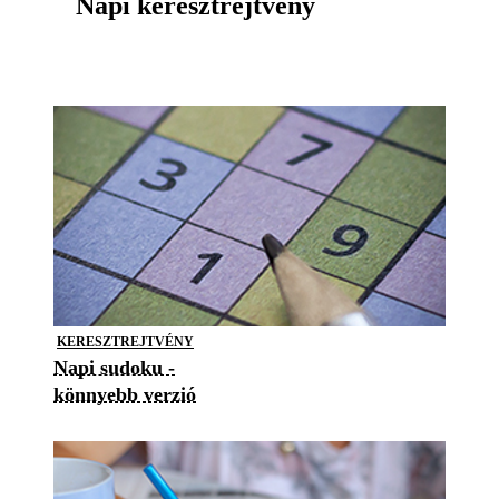
Napi keresztrejtvény
KERESZTREJTVÉNY
Napi sudoku -
könnyebb verzió