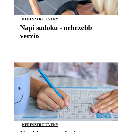
KERESZTREJTVÉNY
Napi sudoku - nehezebb
verzió
KERESZTREJTVÉNY