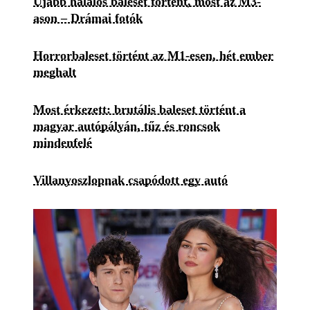
Újabb halálos baleset történt, most az M3-
ason – Drámai fotók
Horrorbaleset történt az M1-esen, hét ember
meghalt
Most érkezett: brutális baleset történt a
magyar autópályán, tűz és roncsok
mindenfelé
Villanyoszlopnak csapódott egy autó