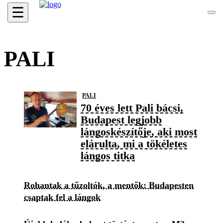
☰
PALI
PALI
70 éves lett Pali bácsi,
Budapest legjobb
lángoskészítője, aki most
elárulta, mi a tökéletes
lángos titka
Rohantak a tűzoltók, a mentők: Budapesten
csaptak fel a lángok