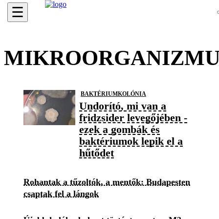
☰
MIKROORGANIZMU
BAKTÉRIUMKOLÓNIA
Undorító, mi van a
fridzsider levegőjében -
ezek a gombák és
baktériumok lepik el a
hűtődet
Rohantak a tűzoltók, a mentők: Budapesten
csaptak fel a lángok