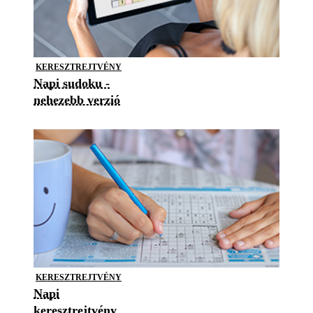
KERESZTREJTVÉNY
Napi sudoku -
nehezebb verzió
KERESZTREJTVÉNY
Napi
keresztrejtvény