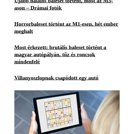
Újabb halálos baleset történt, most az M3-
ason – Drámai fotók
Horrorbaleset történt az M1-esen, hét ember
meghalt
Most érkezett: brutális baleset történt a
magyar autópályán, tűz és roncsok
mindenfelé
Villanyoszlopnak csapódott egy autó