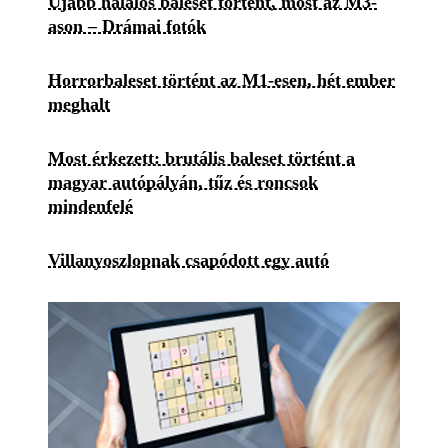
Újabb halálos baleset történt, most az M3-
ason – Drámai fotók
Horrorbaleset történt az M1-esen, hét ember
meghalt
Most érkezett: brutális baleset történt a
magyar autópályán, tűz és roncsok
mindenfelé
Villanyoszlopnak csapódott egy autó