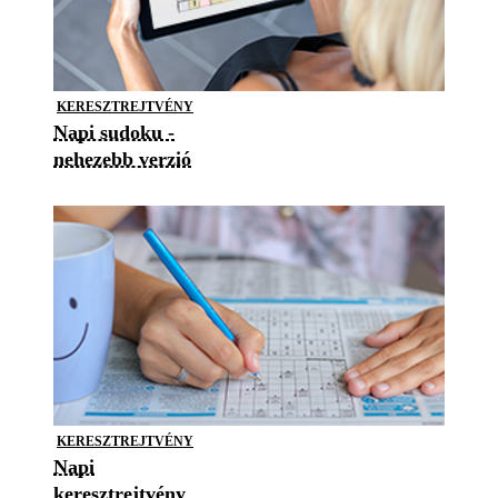
KERESZTREJTVÉNY
Napi sudoku -
nehezebb verzió
KERESZTREJTVÉNY
Napi
keresztrejtvény