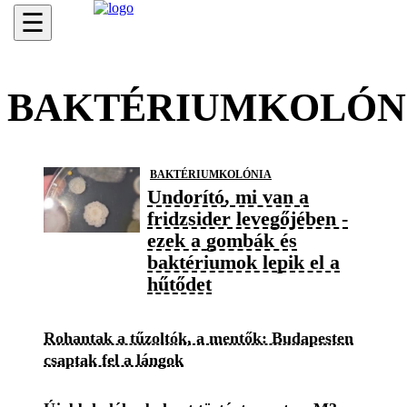
☰
BAKTÉRIUMKOLÓN
BAKTÉRIUMKOLÓNIA
Undorító, mi van a
fridzsider levegőjében -
ezek a gombák és
baktériumok lepik el a
hűtődet
Rohantak a tűzoltók, a mentők: Budapesten
csaptak fel a lángok