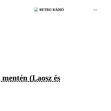
RETRO RÁDIÓ
 mentén (Laosz és