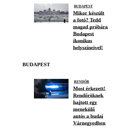
BUDAPEST
Mikor készült
a fotó? Tedd
magad próbára
Budapest
ikonikus
helyszíneivel!
BUDAPEST
RENDŐR
Most érkezett!
Rendőröknek
hajtott egy
menekülő
autós a budai
Várnegyedben