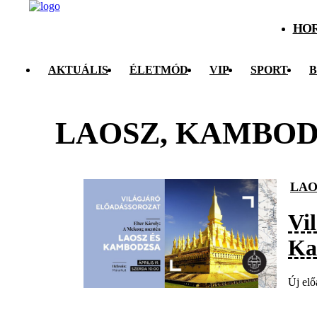
HO
AKTUÁLIS
ÉLETMÓD
VIP
SPORT
B
LAOSZ, KAMBO
LAO
Vi
Ka
Új elő