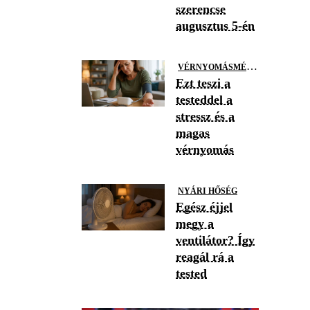
szerencse
augusztus 5-én
V
ÉRNYOMÁSMÉRÉS
Ezt teszi a
testeddel a
stressz és a
magas
vérnyomás
NYÁRI HŐSÉG
Egész éjjel
megy a
ventilátor? Így
reagál rá a
tested