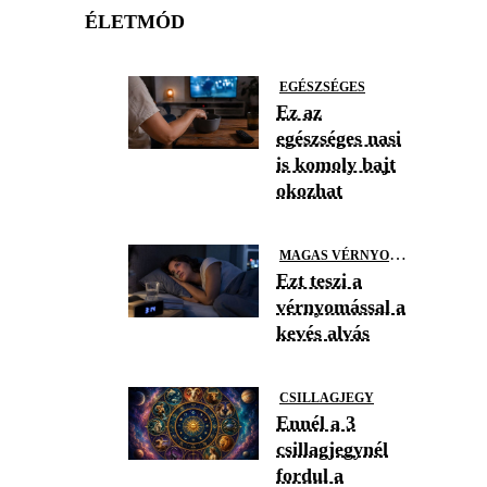
ÉLETMÓD
EGÉSZSÉGES
Ez az
egészséges nasi
is komoly bajt
okozhat
M
AGAS VÉRNYOMÁS
Ezt teszi a
vérnyomással a
kevés alvás
CSILLAGJEGY
Ennél a 3
csillagjegynél
fordul a