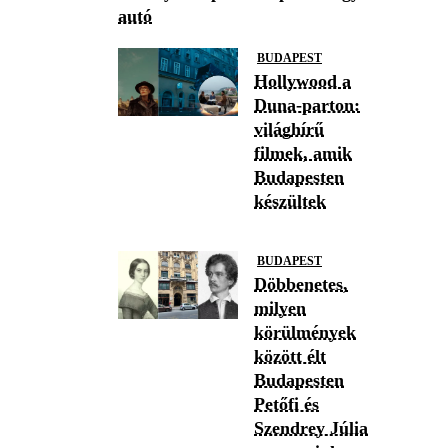
autó
BUDAPEST
Hollywood a
Duna-parton:
világhírű
filmek, amik
Budapesten
készültek
BUDAPEST
Döbbenetes,
milyen
körülmények
között élt
Budapesten
Petőfi és
Szendrey Júlia