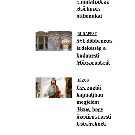
– mutatjuk az
első közös
otthonukat
BUDAPEST
5+1 döbbenetes
érdekesség a
budapesti
Műcsarnokról
JÉZUS
Egy zuglói
kapualjban
megjelent
Jézus, hogy
üzenjen a pesti
testvéreknek