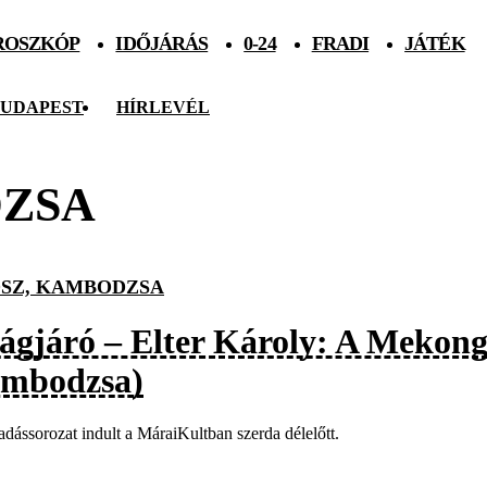
ROSZKÓP
IDŐJÁRÁS
0-24
FRADI
JÁTÉK
UDAPEST
HÍRLEVÉL
DZSA
SZ, KAMBODZSA
lágjáró – Elter Károly: A Mekong
mbodzsa)
adássorozat indult a MáraiKultban szerda délelőtt.