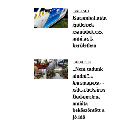
BALESET
Karambol után
épületnek
csapódott egy
autó az I.
kerületben
BUDAPEST
„Nem tudunk
aludni” –
kocsmaparadicsommá
vált a belváros
Budapesten,
amióta
beköszöntött a
jó idő