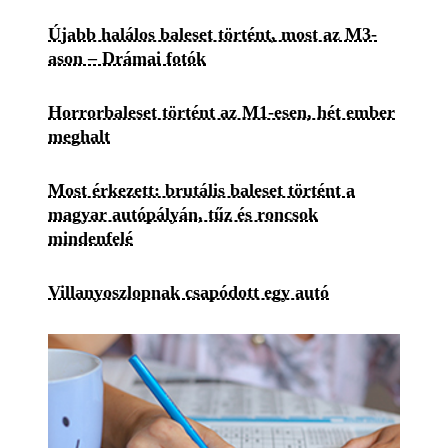
Újabb halálos baleset történt, most az M3-
ason – Drámai fotók
Horrorbaleset történt az M1-esen, hét ember
meghalt
Most érkezett: brutális baleset történt a
magyar autópályán, tűz és roncsok
mindenfelé
Villanyoszlopnak csapódott egy autó