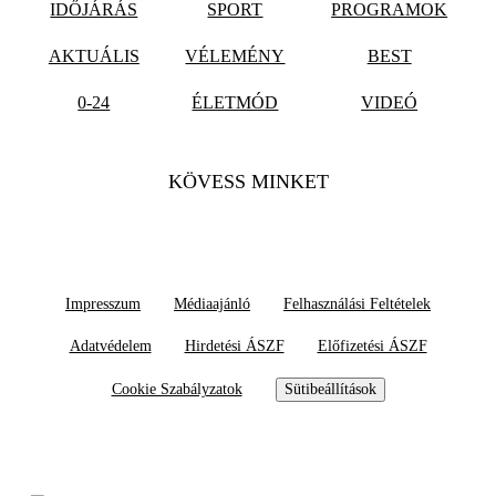
IDŐJÁRÁS
SPORT
PROGRAMOK
AKTUÁLIS
VÉLEMÉNY
BEST
0-24
ÉLETMÓD
VIDEÓ
KÖVESS MINKET
Impresszum
Médiaajánló
Felhasználási Feltételek
Adatvédelem
Hirdetési ÁSZF
Előfizetési ÁSZF
Cookie Szabályzatok
Sütibeállítások