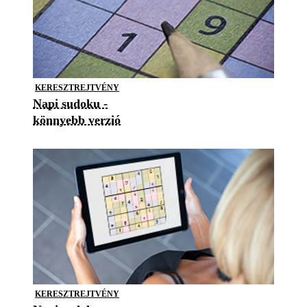
KERESZTREJTVÉNY
Napi sudoku -
könnyebb verzió
KERESZTREJTVÉNY