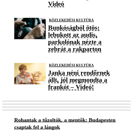
Videó
KÖZLEKEDÉSI KULTÚRA
Bunkóságból ötös:
lebukott az audis,
parkolónak nézte a
zebrát a rakparton
KÖZLEKEDÉSI KULTÚRA
Janka néni rendőrnek
állt, jól megmondta a
frankót – Videó!
Rohantak a tűzoltók, a mentők: Budapesten
csaptak fel a lángok