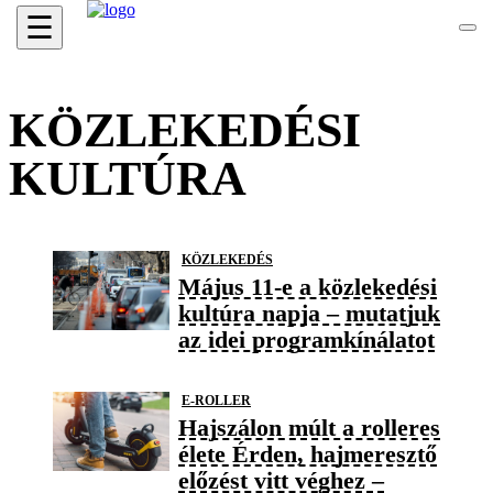
☰
KÖZLEKEDÉSI
KULTÚRA
KÖZLEKEDÉS
Május 11-e a közlekedési
kultúra napja – mutatjuk
az idei programkínálatot
E-ROLLER
Hajszálon múlt a rolleres
élete Érden, hajmeresztő
előzést vitt véghez –