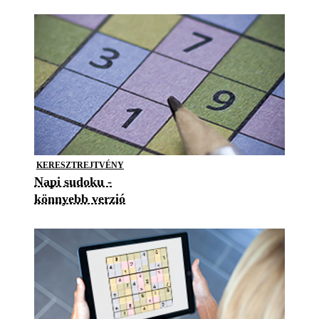
KERESZTREJTVÉNY
Napi sudoku -
könnyebb verzió