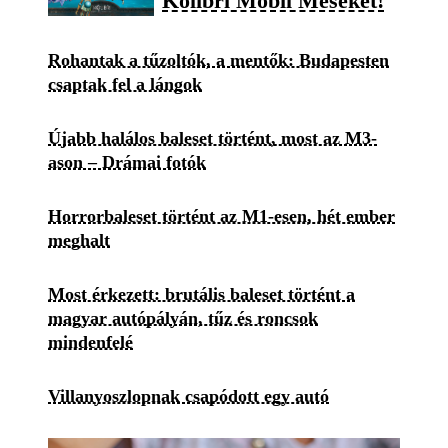
Kolibri Mobil Meséket!
Rohantak a tűzoltók, a mentők: Budapesten
csaptak fel a lángok
Újabb halálos baleset történt, most az M3-
ason – Drámai fotók
Horrorbaleset történt az M1-esen, hét ember
meghalt
Most érkezett: brutális baleset történt a
magyar autópályán, tűz és roncsok
mindenfelé
Villanyoszlopnak csapódott egy autó