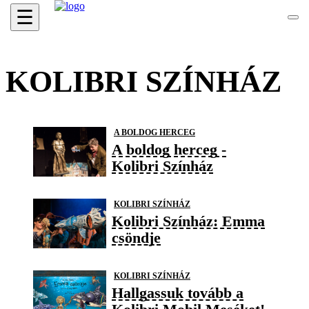
☰
KOLIBRI SZÍNHÁZ
A BOLDOG HERCEG
A boldog herceg -
Kolibri Színház
KOLIBRI SZÍNHÁZ
Kolibri Színház: Emma
csöndje
KOLIBRI SZÍNHÁZ
Hallgassuk tovább a