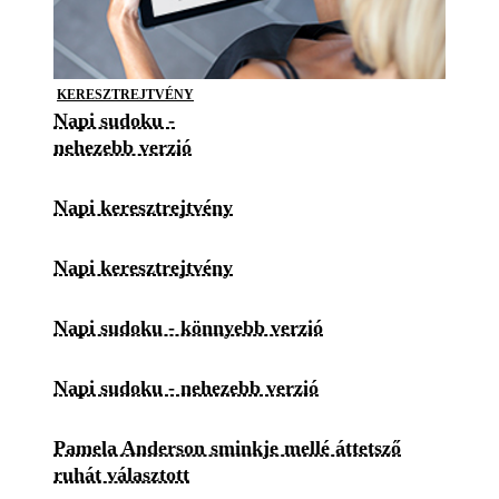
KERESZTREJTVÉNY
Napi sudoku -
nehezebb verzió
Napi keresztrejtvény
Napi keresztrejtvény
Napi sudoku - könnyebb verzió
Napi sudoku - nehezebb verzió
Pamela Anderson sminkje mellé áttetsző
ruhát választott