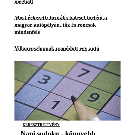
meghalt
Most érkezett: brutális baleset történt a
magyar autópályán, tűz és roncsok
mindenfelé
Villanyoszlopnak csapódott egy autó
KERESZTREJTVÉNY
Napi sudoku - könnyebb