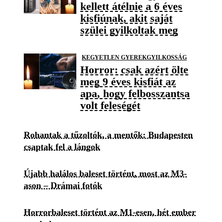
kellett átélnie a 6 éves
kisfiúnak, akit saját
szülei gyilkoltak meg
KEGYETLEN GYEREKGYILKOSSÁG
Horror: csak azért ölte
meg 9 éves kisfiát az
apa, hogy felbosszantsa
volt feleségét
Rohantak a tűzoltók, a mentők: Budapesten
csaptak fel a lángok
Újabb halálos baleset történt, most az M3-
ason – Drámai fotók
Horrorbaleset történt az M1-esen, hét ember