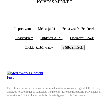
KÖVESS MINKET
Impresszum
Médiaajánló
Felhasználási Feltételek
Adatvédelem
Hirdetési ÁSZF
Előfizetési ÁSZF
Cookie Szabályzatok
Sütibeállítások
Portfóliónk minőségi tartalmat jelent minden olvasó számára. Egyedülálló elérést,
országos lefedettséget és változatos megjelenési lehetőséget biztosít. Folyamatosan
keressük az új irányokat és fejlődési lehetőségeket. Ez jövőnk záloga.