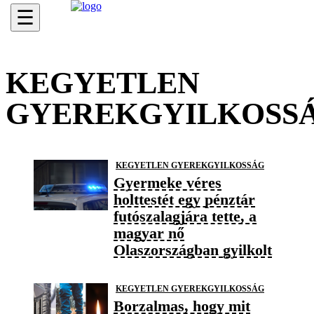
☰
KEGYETLEN
GYEREKGYILKOSS
KEGYETLEN GYEREKGYILKOSSÁG
Gyermeke véres
holttestét egy pénztár
futószalagjára tette, a
magyar nő
Olaszországban gyilkolt
KEGYETLEN GYEREKGYILKOSSÁG
Borzalmas, hogy mit