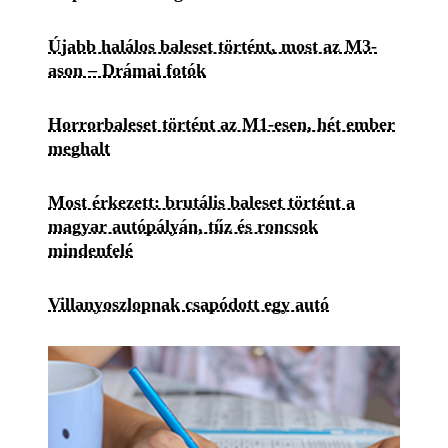
Újabb halálos baleset történt, most az M3-
ason – Drámai fotók
Horrorbaleset történt az M1-esen, hét ember
meghalt
Most érkezett: brutális baleset történt a
magyar autópályán, tűz és roncsok
mindenfelé
Villanyoszlopnak csapódott egy autó