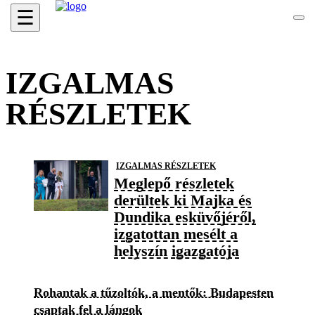
☰
IZGALMAS
RÉSZLETEK
IZGALMAS RÉSZLETEK
Meglepő részletek
derültek ki Majka és
Dundika esküvőjéről,
izgatottan mesélt a
helyszín igazgatója
Rohantak a tűzoltók, a mentők: Budapesten
csaptak fel a lángok