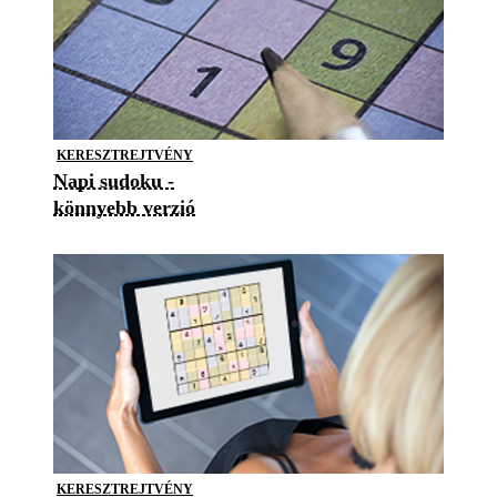
KERESZTREJTVÉNY
Napi sudoku -
könnyebb verzió
KERESZTREJTVÉNY