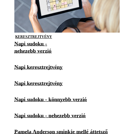
KERESZTREJTVÉNY
Napi sudoku -
nehezebb verzió
Napi keresztrejtvény
Napi keresztrejtvény
Napi sudoku - könnyebb verzió
Napi sudoku - nehezebb verzió
Pamela Anderson sminkje mellé áttetsző