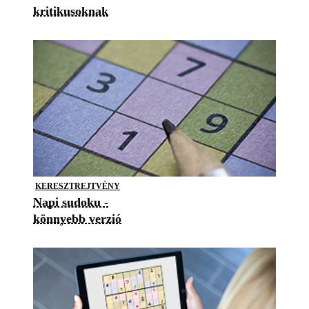
kritikusoknak
KERESZTREJTVÉNY
Napi sudoku -
könnyebb verzió