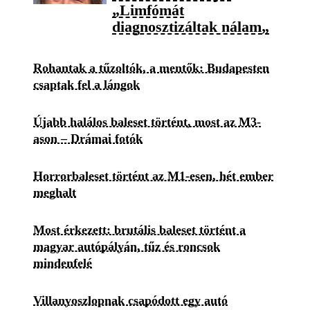
„Limfómát
diagnosztizáltak nálam„
Rohantak a tűzoltók, a mentők: Budapesten
csaptak fel a lángok
Újabb halálos baleset történt, most az M3-
ason – Drámai fotók
Horrorbaleset történt az M1-esen, hét ember
meghalt
Most érkezett: brutális baleset történt a
magyar autópályán, tűz és roncsok
mindenfelé
Villanyoszlopnak csapódott egy autó