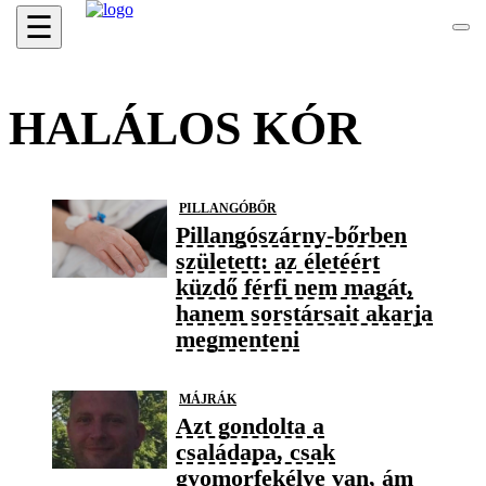
☰
HALÁLOS KÓR
PILLANGÓBŐR
Pillangószárny-bőrben
született: az életéért
küzdő férfi nem magát,
hanem sorstársait akarja
megmenteni
MÁJRÁK
Azt gondolta a
családapa, csak
gyomorfekélye van, ám