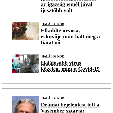
az igazság ennél jóval
ijesztőbb volt
HALÁLOS KÓR
Elküldte orvosa,
esküvője után halt meg a
fiatal nő
HALÁLOS KÓR
Halálosabb vírus
közeleg, mint a Covid-19
HALÁLOS KÓR
Drámai bejelentést tett a
Vasember sztárja: