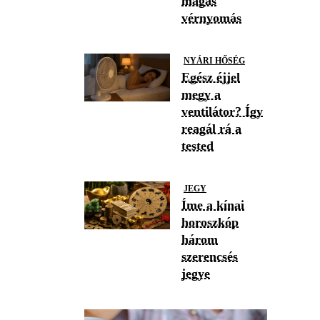
magas
vérnyomás
NYÁRI HŐSÉG
Egész éjjel
megy a
ventilátor? Így
reagál rá a
tested
JEGY
Íme a kínai
horoszkóp
három
szerencsés
jegye