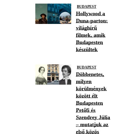
BUDAPEST
Hollywood a
Duna-parton:
világhírű
filmek, amik
Budapesten
készültek
BUDAPEST
Döbbenetes,
milyen
körülmények
között élt
Budapesten
Petőfi és
Szendrey Júlia
– mutatjuk az
első közös