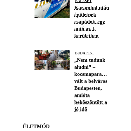
BALESET
Karambol után
épületnek
csapódott egy
autó az I.
kerületben
BUDAPEST
„Nem tudunk
aludni” –
kocsmaparadicsommá
vált a belváros
Budapesten,
amióta
beköszöntött a
jó idő
ÉLETMÓD