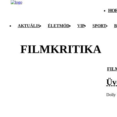
HO
AKTUÁLIS
ÉLETMÓD
VIP
SPORT
B
FILMKRITIKA
FIL
Üv
Dolly 