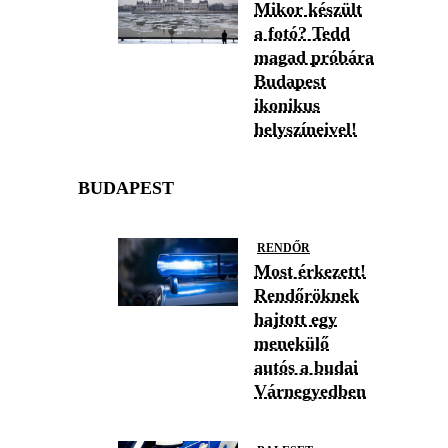
Mikor készült
a fotó? Tedd
magad próbára
Budapest
ikonikus
helyszíneivel!
BUDAPEST
RENDŐR
Most érkezett!
Rendőröknek
hajtott egy
menekülő
autós a budai
Várnegyedben