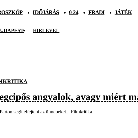
ROSZKÓP
IDŐJÁRÁS
0-24
FRADI
JÁTÉK
UDAPEST
HÍRLEVÉL
MKRITIKA
egcipős angyalok, avagy miért 
Parton segít elfejteni az ünnepeket... Filmkritika.