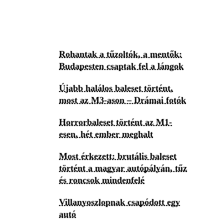
Rohantak a tűzoltók, a mentők:
Budapesten csaptak fel a lángok
Újabb halálos baleset történt,
most az M3-ason – Drámai fotók
Horrorbaleset történt az M1-
esen, hét ember meghalt
Most érkezett: brutális baleset
történt a magyar autópályán, tűz
és roncsok mindenfelé
Villanyoszlopnak csapódott egy
autó