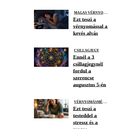
M
AGAS VÉRNYOMÁS
Ezt teszi a
vérnyomással a
kevés alvás
CSILLAGJEGY
Ennél a 3
csillagjegynél
fordul a
szerencse
augusztus 5-én
V
ÉRNYOMÁSMÉRÉS
Ezt teszi a
testeddel a
stressz és a