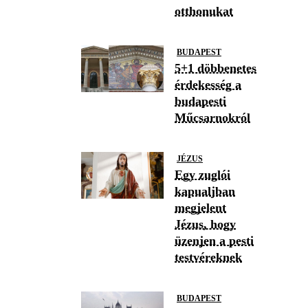
otthonukat
BUDAPEST
5+1 döbbenetes
érdekesség a
budapesti
Műcsarnokról
JÉZUS
Egy zuglói
kapualjban
megjelent
Jézus, hogy
üzenjen a pesti
testvéreknek
BUDAPEST