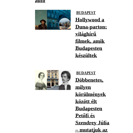
autó
BUDAPEST
Hollywood a
Duna-parton:
világhírű
filmek, amik
Budapesten
készültek
BUDAPEST
Döbbenetes,
milyen
körülmények
között élt
Budapesten
Petőfi és
Szendrey Júlia
– mutatjuk az