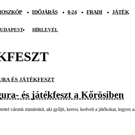
ROSZKÓP
IDŐJÁRÁS
0-24
FRADI
JÁTÉK
UDAPEST
HÍRLEVÉL
ÉKFESZT
URA ÉS JÁTÉKFESZT
gura- és játékfeszt a Kőrösiben
tettel várunk mindenkit, aki gyűjti, keresi, kedveli a játékokat, legyen a