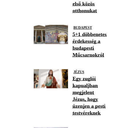
első közös
otthonukat
BUDAPEST
5+1 döbbenetes
érdekesség a
budapesti
Műcsarnokról
JÉZUS
Egy zuglói
kapualjban
megjelent
Jézus, hogy
üzenjen a pesti
testvéreknek