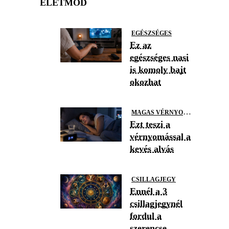
ÉLETMÓD
EGÉSZSÉGES
Ez az
egészséges nasi
is komoly bajt
okozhat
M
AGAS VÉRNYOMÁS
Ezt teszi a
vérnyomással a
kevés alvás
CSILLAGJEGY
Ennél a 3
csillagjegynél
fordul a
szerencse