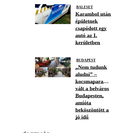
BALESET
Karambol után
épületnek
csapódott egy
autó az I.
kerületben
BUDAPEST
„Nem tudunk
aludni” –
kocsmaparadicsommá
vált a belváros
Budapesten,
amióta
beköszöntött a
jó idő