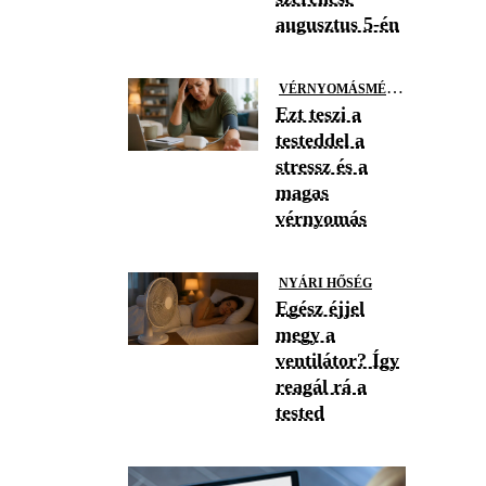
augusztus 5-én
V
ÉRNYOMÁSMÉRÉS
Ezt teszi a
testeddel a
stressz és a
magas
vérnyomás
NYÁRI HŐSÉG
Egész éjjel
megy a
ventilátor? Így
reagál rá a
tested