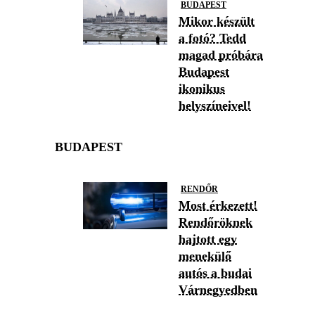
BUDAPEST
Mikor készült
a fotó? Tedd
magad próbára
Budapest
ikonikus
helyszíneivel!
BUDAPEST
RENDŐR
Most érkezett!
Rendőröknek
hajtott egy
menekülő
autós a budai
Várnegyedben