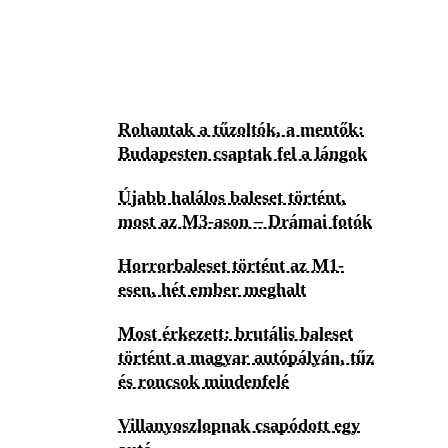
Rohantak a tűzoltók, a mentők:
Budapesten csaptak fel a lángok
Újabb halálos baleset történt,
most az M3-ason – Drámai fotók
Horrorbaleset történt az M1-
esen, hét ember meghalt
Most érkezett: brutális baleset
történt a magyar autópályán, tűz
és roncsok mindenfelé
Villanyoszlopnak csapódott egy