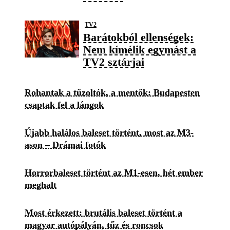
TV2
Barátokból ellenségek:
Nem kímélik egymást a
TV2 sztárjai
Rohantak a tűzoltók, a mentők: Budapesten
csaptak fel a lángok
Újabb halálos baleset történt, most az M3-
ason – Drámai fotók
Horrorbaleset történt az M1-esen, hét ember
meghalt
Most érkezett: brutális baleset történt a
magyar autópályán, tűz és roncsok