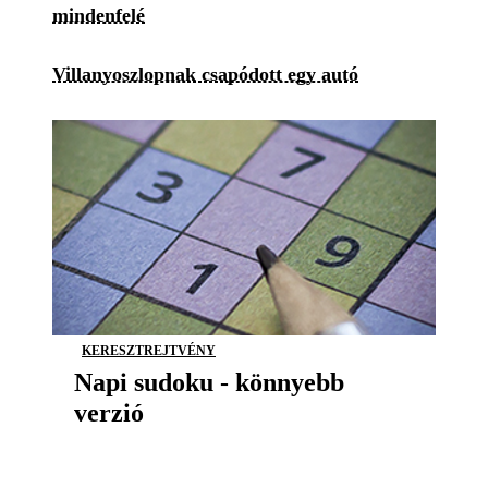
mindenfelé
Villanyoszlopnak csapódott egy autó
KERESZTREJTVÉNY
Napi sudoku - könnyebb
verzió