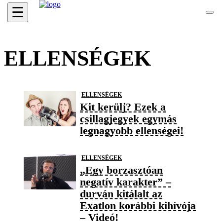
☰
ELLENSÉGEK
ELLENSÉGEK
Kit kerülj? Ezek a
csillagjegyek egymás
legnagyobb ellenségei!
ELLENSÉGEK
„Egy borzasztóan
negatív karakter” –
durván kitálalt az
Exatlon korábbi kihívója
– Videó!