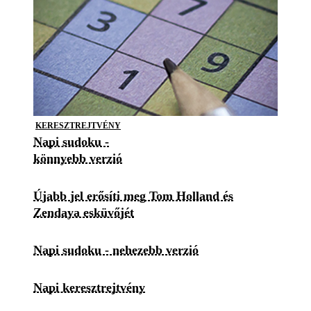
KERESZTREJTVÉNY
Napi sudoku -
könnyebb verzió
Újabb jel erősíti meg Tom Holland és
Zendaya esküvőjét
Napi sudoku - nehezebb verzió
Napi keresztrejtvény