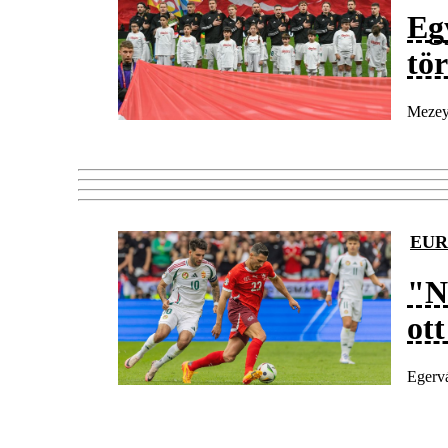
Eg
tö
Mezey 
EUR
"N
ot
Egervá