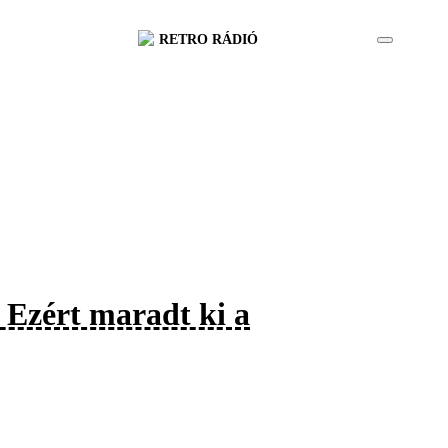
RETRO RÁDIÓ
 Ezért maradt ki a