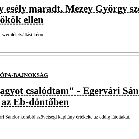
y esély maradt, Mezey György szer
rökök ellen
szemléletváltást kérne.
ÓPA-BAJNOKSÁG
agyot csalódtam" - Egervári Sánd
t az Eb-döntőben
ri Sándor korábbi szövetségi kapitány értékelte az eddig látottakat.