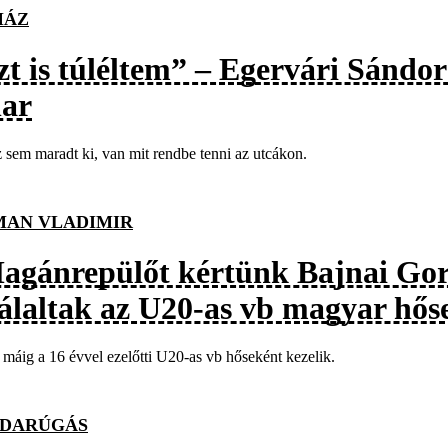
MÁZ
t is túléltem” – Egervári Sándor
har
sem maradt ki, van mit rendbe tenni az utcákon.
AN VLADIMIR
agánrepülőt kértünk Bajnai Gor
tálaltak az U20-as vb magyar hős
máig a 16 évvel ezelőtti U20-as vb hőseként kezelik.
DARÚGÁS