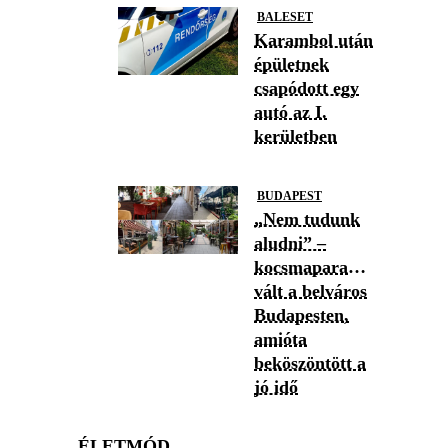
BALESET
Karambol után
épületnek
csapódott egy
autó az I.
kerületben
BUDAPEST
„Nem tudunk
aludni” –
kocsmaparadicsommá
vált a belváros
Budapesten,
amióta
beköszöntött a
jó idő
ÉLETMÓD