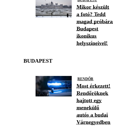
BUDAPEST
Mikor készült
a fotó? Tedd
magad próbára
Budapest
ikonikus
helyszíneivel!
BUDAPEST
RENDŐR
Most érkezett!
Rendőröknek
hajtott egy
menekülő
autós a budai
Várnegyedben