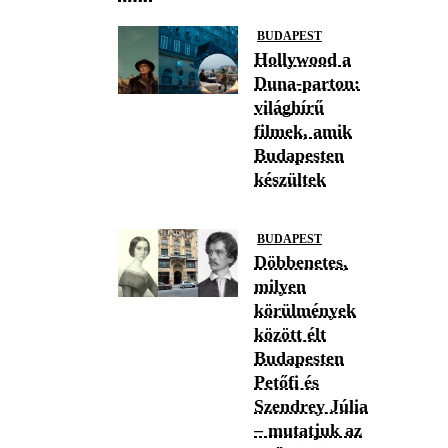
BUDAPEST
Hollywood a
Duna-parton:
világhírű
filmek, amik
Budapesten
készültek
BUDAPEST
Döbbenetes,
milyen
körülmények
között élt
Budapesten
Petőfi és
Szendrey Júlia
– mutatjuk az