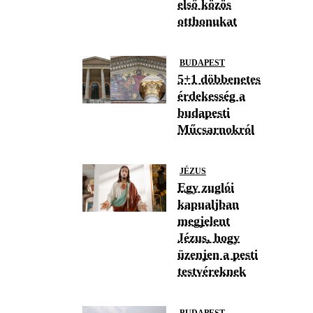
első közös
otthonukat
BUDAPEST
5+1 döbbenetes
érdekesség a
budapesti
Műcsarnokról
JÉZUS
Egy zuglói
kapualjban
megjelent
Jézus, hogy
üzenjen a pesti
testvéreknek