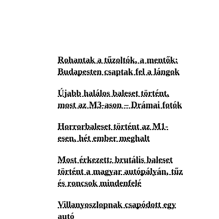
Rohantak a tűzoltók, a mentők:
Budapesten csaptak fel a lángok
Újabb halálos baleset történt,
most az M3-ason – Drámai fotók
Horrorbaleset történt az M1-
esen, hét ember meghalt
Most érkezett: brutális baleset
történt a magyar autópályán, tűz
és roncsok mindenfelé
Villanyoszlopnak csapódott egy
autó