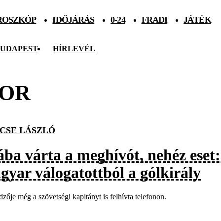
ROSZKÓP
IDŐJÁRÁS
0-24
FRADI
JÁTÉK
UDAPEST
HÍRLEVÉL
DOR
CSE LÁSZLÓ
ába várta a meghívót, nehéz eset:
gyar válogatottból a gólkirály
zője még a szövetségi kapitányt is felhívta telefonon.