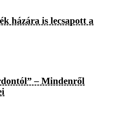
ék házára is lecsapott a
dontól” – Mindenről
ei