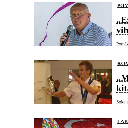
PO
„Ez
vi
Pomáz 
KOM
„M
ki
Sokan 
LAB