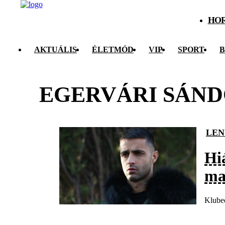
HO
AKTUÁLIS
ÉLETMÓD
VIP
SPORT
B
EGERVÁRI SÁN
LEN
Hi
ma
Klubed