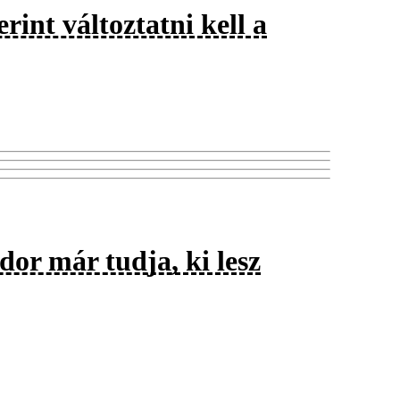
int változtatni kell a
or már tudja, ki lesz