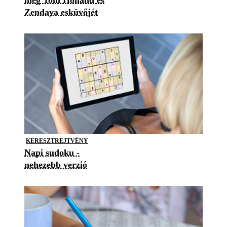
Zendaya esküvőjét
KERESZTREJTVÉNY
Napi sudoku -
nehezebb verzió