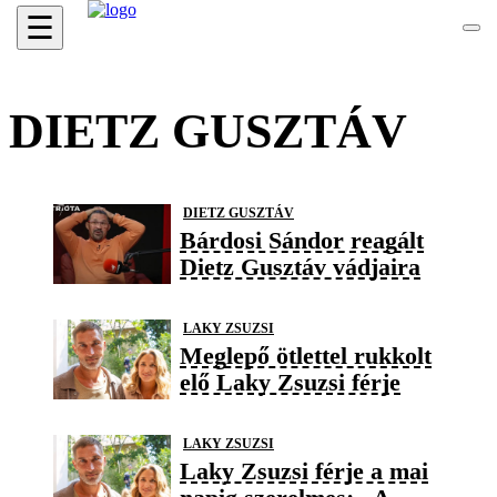
☰
DIETZ GUSZTÁV
DIETZ GUSZTÁV
Bárdosi Sándor reagált
Dietz Gusztáv vádjaira
LAKY ZSUZSI
Meglepő ötlettel rukkolt
elő Laky Zsuzsi férje
LAKY ZSUZSI
Laky Zsuzsi férje a mai