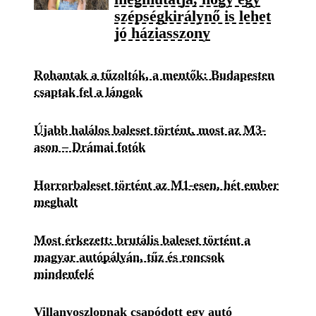
szépségkirálynő is lehet
jó háziasszony
Rohantak a tűzoltók, a mentők: Budapesten
csaptak fel a lángok
Újabb halálos baleset történt, most az M3-
ason – Drámai fotók
Horrorbaleset történt az M1-esen, hét ember
meghalt
Most érkezett: brutális baleset történt a
magyar autópályán, tűz és roncsok
mindenfelé
Villanyoszlopnak csapódott egy autó