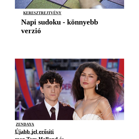
KERESZTREJTVÉNY
Napi sudoku - könnyebb
verzió
ZENDAYA
Újabb jel erősíti
meg Tom Holland és