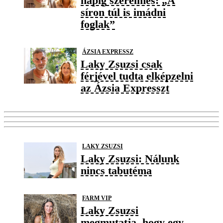
napig szerelmes: „A
síron túl is imádni
foglak”
ÁZSIA EXPRESSZ
Laky Zsuzsi csak
férjével tudta elképzelni
az Ázsia Expresszt
LAKY ZSUZSI
Laky Zsuzsi: Nálunk
nincs tabutéma
FARM VIP
Laky Zsuzsi
megmutatja, hogy egy