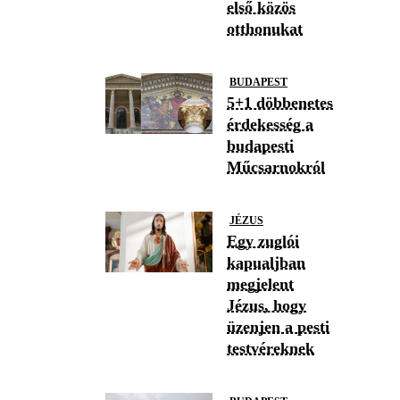
első közös
otthonukat
BUDAPEST
5+1 döbbenetes
érdekesség a
budapesti
Műcsarnokról
JÉZUS
Egy zuglói
kapualjban
megjelent
Jézus, hogy
üzenjen a pesti
testvéreknek