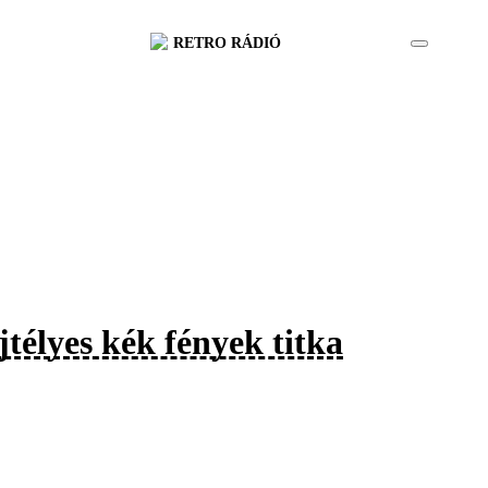
RETRO RÁDIÓ
jtélyes kék fények titka