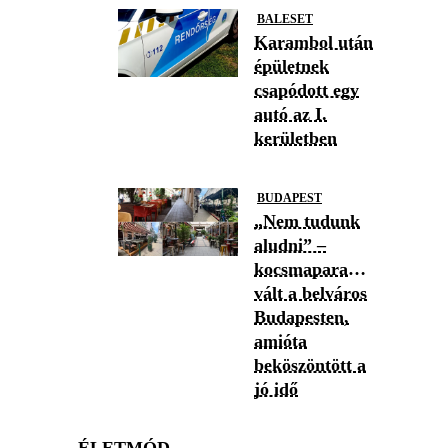
BALESET
Karambol után
épületnek
csapódott egy
autó az I.
kerületben
BUDAPEST
„Nem tudunk
aludni” –
kocsmaparadicsommá
vált a belváros
Budapesten,
amióta
beköszöntött a
jó idő
ÉLETMÓD