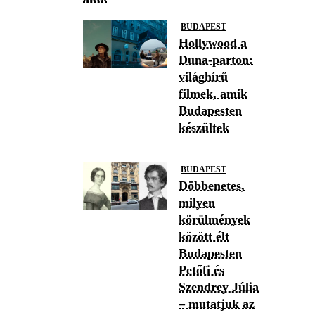
BUDAPEST
Hollywood a
Duna-parton:
világhírű
filmek, amik
Budapesten
készültek
BUDAPEST
Döbbenetes,
milyen
körülmények
között élt
Budapesten
Petőfi és
Szendrey Júlia
– mutatjuk az