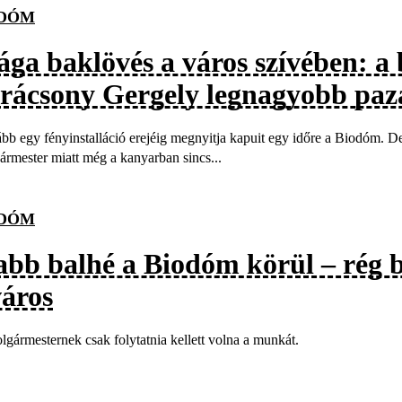
ODÓM
ága baklövés a város szívében: a
rácsony Gergely legnagyobb paza
bb egy fényinstalláció erejéig megnyitja kapuit egy időre a Biodóm. De 
ármester miatt még a kanyarban sincs...
ODÓM
abb balhé a Biodóm körül – rég b
város
lgármesternek csak folytatnia kellett volna a munkát.