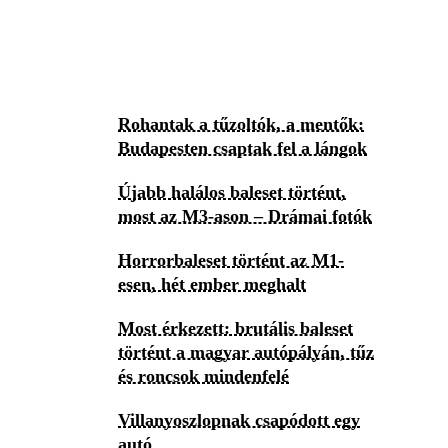
Rohantak a tűzoltók, a mentők:
Budapesten csaptak fel a lángok
Újabb halálos baleset történt,
most az M3-ason – Drámai fotók
Horrorbaleset történt az M1-
esen, hét ember meghalt
Most érkezett: brutális baleset
történt a magyar autópályán, tűz
és roncsok mindenfelé
Villanyoszlopnak csapódott egy
autó