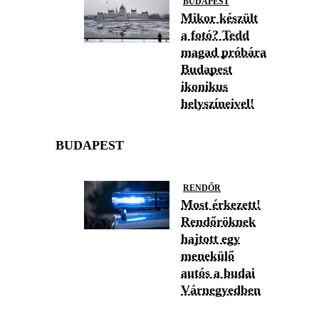
BUDAPEST
Mikor készült
a fotó? Tedd
magad próbára
Budapest
ikonikus
helyszíneivel!
BUDAPEST
RENDŐR
Most érkezett!
Rendőröknek
hajtott egy
menekülő
autós a budai
Várnegyedben