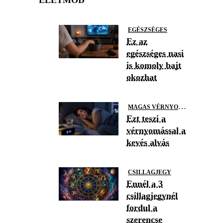
EGÉSZSÉGES
Ez az
egészséges nasi
is komoly bajt
okozhat
M
AGAS VÉRNYOMÁS
Ezt teszi a
vérnyomással a
kevés alvás
CSILLAGJEGY
Ennél a 3
csillagjegynél
fordul a
szerencse