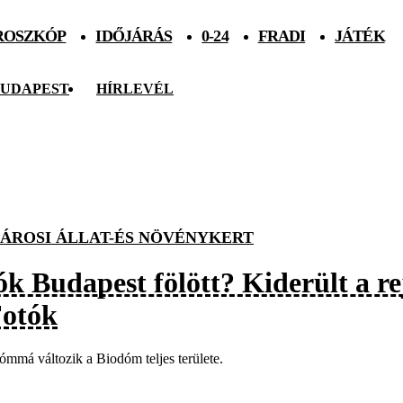
ROSZKÓP
IDŐJÁRÁS
0-24
FRADI
JÁTÉK
UDAPEST
HÍRLEVÉL
ÁROSI ÁLLAT-ÉS NÖVÉNYKERT
k Budapest fölött? Kiderült a re
Fotók
mmá változik a Biodóm teljes területe.