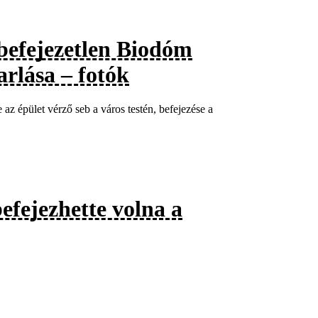
 befejezetlen Biodóm
rlása – fotók
az épület vérző seb a város testén, befejezése a
efejezhette volna a