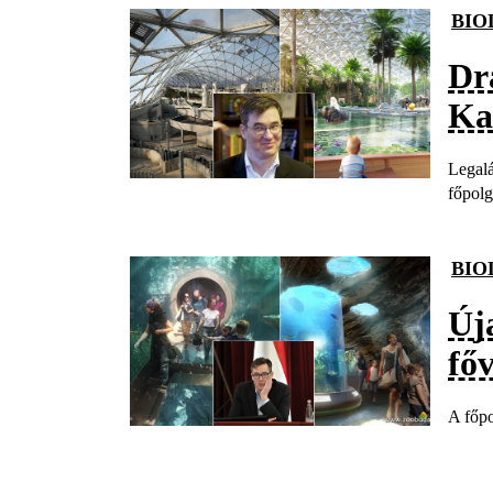
BI
Dr
Ka
Legalá
főpolg
BI
Új
fő
A főpo