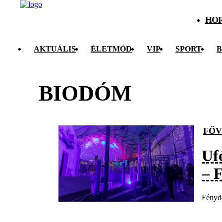
HO
AKTUÁLIS
ÉLETMÓD
VIP
SPORT
B
BIODÓM
FŐV
Ufó
– 
Fénydó