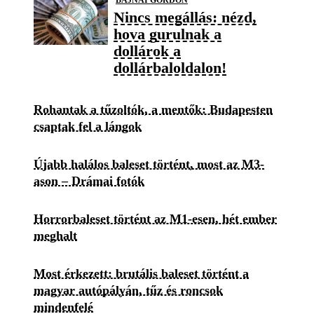
Nincs megállás: nézd,
hova gurulnak a
dollárok a
dollárbaloldalon!
Rohantak a tűzoltók, a mentők: Budapesten
csaptak fel a lángok
Újabb halálos baleset történt, most az M3-
ason – Drámai fotók
Horrorbaleset történt az M1-esen, hét ember
meghalt
Most érkezett: brutális baleset történt a
magyar autópályán, tűz és roncsok
mindenfelé