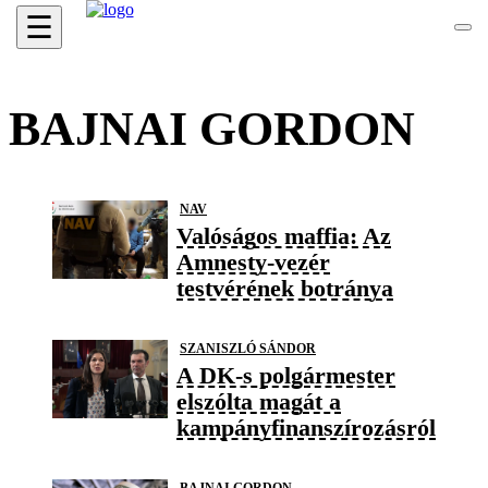
☰
BAJNAI GORDON
NAV
Valóságos maffia: Az
Amnesty-vezér
testvérének botránya
SZANISZLÓ SÁNDOR
A DK-s polgármester
elszólta magát a
kampányfinanszírozásról
BAJNAI GORDON