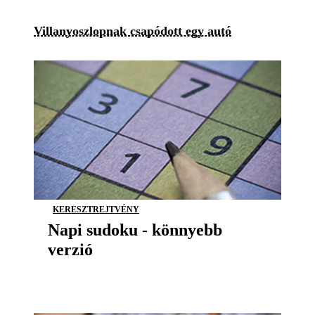
Villanyoszlopnak csapódott egy autó
KERESZTREJTVÉNY
Napi sudoku - könnyebb
verzió