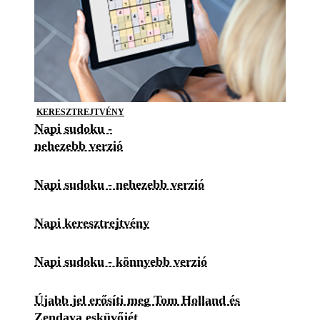
KERESZTREJTVÉNY
Napi sudoku -
nehezebb verzió
Napi sudoku - nehezebb verzió
Napi keresztrejtvény
Napi sudoku - könnyebb verzió
Újabb jel erősíti meg Tom Holland és
Zendaya esküvőjét