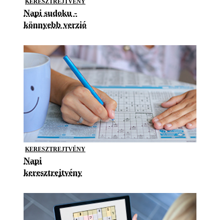
KERESZTREJTVÉNY
Napi sudoku -
könnyebb verzió
KERESZTREJTVÉNY
Napi
keresztrejtvény