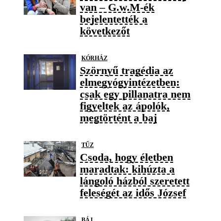
van – G.w.M-ék
bejelentették a
következőt
KÓRHÁZ
Szörnyű tragédia az
elmegyógyintézetben:
csak egy pillanatra nem
figyeltek az ápolók,
megtörtént a baj
TŰZ
Csoda, hogy életben
maradtak: kihúzta a
lángoló házból szeretett
feleségét az idős József
BÁJ