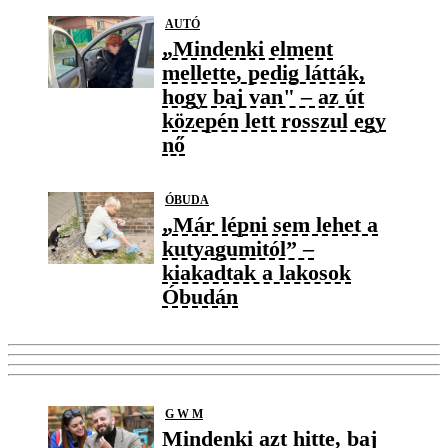
AUTÓ
„Mindenki elment
mellette, pedig látták,
hogy baj van" – az út
közepén lett rosszul egy
nő
ÓBUDA
„Már lépni sem lehet a
kutyagumitól” –
kiakadtak a lakosok
Óbudán
G W M
Mindenki azt hitte, baj