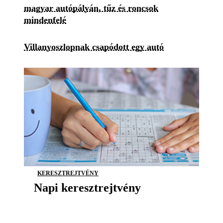
magyar autópályán, tűz és roncsok
mindenfelé
Villanyoszlopnak csapódott egy autó
KERESZTREJTVÉNY
Napi keresztrejtvény