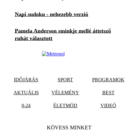
Napi sudoku - nehezebb verzió
Pamela Anderson sminkje mellé áttetsző
ruhát választott
IDŐJÁRÁS
SPORT
PROGRAMOK
AKTUÁLIS
VÉLEMÉNY
BEST
0-24
ÉLETMÓD
VIDEÓ
KÖVESS MINKET