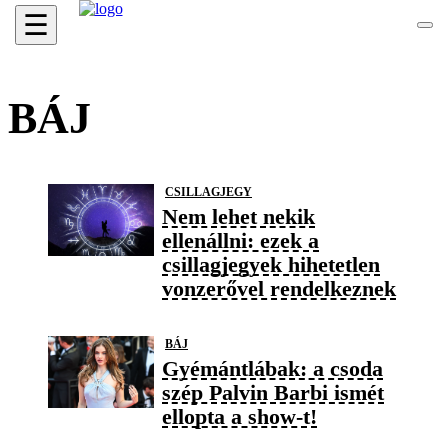
☰
BÁJ
CSILLAGJEGY
Nem lehet nekik
ellenállni: ezek a
csillagjegyek hihetetlen
vonzerővel rendelkeznek
BÁJ
Gyémántlábak: a csoda
szép Palvin Barbi ismét
ellopta a show-t!