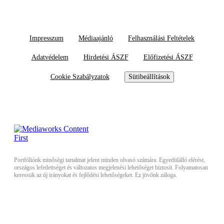
Impresszum
Médiaajánló
Felhasználási Feltételek
Adatvédelem
Hirdetési ÁSZF
Előfizetési ÁSZF
Cookie Szabályzatok
Sütibeállítások
Portfóliónk minőségi tartalmat jelent minden olvasó számára. Egyedülálló elérést,
országos lefedettséget és változatos megjelenési lehetőséget biztosít. Folyamatosan
keressük az új irányokat és fejlődési lehetőségeket. Ez jövőnk záloga.