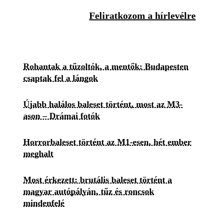
Feliratkozom a hírlevélre
Rohantak a tűzoltók, a mentők: Budapesten
csaptak fel a lángok
Újabb halálos baleset történt, most az M3-
ason – Drámai fotók
Horrorbaleset történt az M1-esen, hét ember
meghalt
Most érkezett: brutális baleset történt a
magyar autópályán, tűz és roncsok
mindenfelé