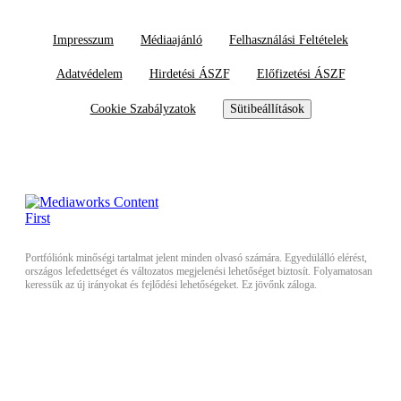
Impresszum
Médiaajánló
Felhasználási Feltételek
Adatvédelem
Hirdetési ÁSZF
Előfizetési ÁSZF
Cookie Szabályzatok
Sütibeállítások
Portfóliónk minőségi tartalmat jelent minden olvasó számára. Egyedülálló elérést,
országos lefedettséget és változatos megjelenési lehetőséget biztosít. Folyamatosan
keressük az új irányokat és fejlődési lehetőségeket. Ez jövőnk záloga.