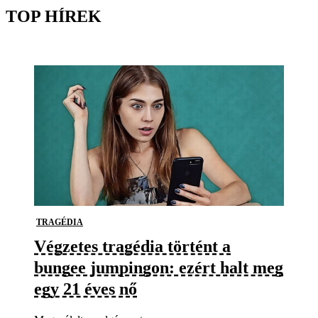
TOP HÍREK
TRAGÉDIA
Végzetes tragédia történt a
bungee jumpingon: ezért halt meg
egy 21 éves nő