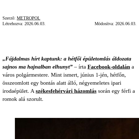
Szerző:
METROPOL
Létrehozva:
2026.06.03.
Módosítva:
2026.06.03.
CSER-PALKOVICS ANDRÁS
GYÁSZHÍR
HÁZOMLÁS
„Fájdalmas hírt kaptunk: a hétfői épületomlás áldozata
sajnos ma hajnalban elhunyt”
– írta
Facebook-oldalán
a
város polgármestere. Mint ismert, június 1-jén, hétfőn,
összeomlott egy bontás alatt álló, négyemeletes ipari
irodaépület. A
székesfehérvári házomlás
során egy férfi a
romok alá szorult.