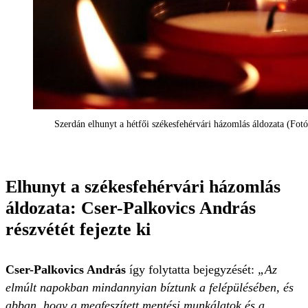
Szerdán elhunyt a hétfői székesfehérvári házomlás áldozata
(Fotó
Elhunyt a székesfehérvári házomlás
áldozata: Cser-Palkovics András
részvétét fejezte ki
Cser-Palkovics András
így folytatta bejegyzését:
„Az
elmúlt napokban mindannyian bíztunk a felépülésében, és
abban, hogy a megfeszített mentési munkálatok és a