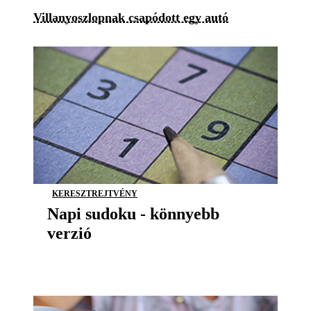
Villanyoszlopnak csapódott egy autó
KERESZTREJTVÉNY
Napi sudoku - könnyebb
verzió