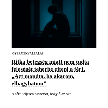
GYERMEKVÁLLALÁS
Ritka betegség miatt nem tudta
feleségét teherbe ejteni a férj.
„Azt mondta, ha akarom,
elhagyhatom”
A férfi teljesen összetört, hogy ő az oka.