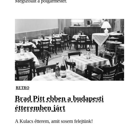
Megszólalt a polgármester.
RETRO
Brad Pitt ebben a budapesti
étteremben járt
A Kulacs étterem, amit sosem felejtünk!