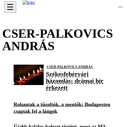
☰
CSER-PALKOVICS
ANDRÁS
CSER-PALKOVICS ANDRÁS
Székesfehérvári
házomlás: drámai hír
érkezett
Rohantak a tűzoltók, a mentők: Budapesten
csaptak fel a lángok
Újabb halálos baleset történt, most az M3-