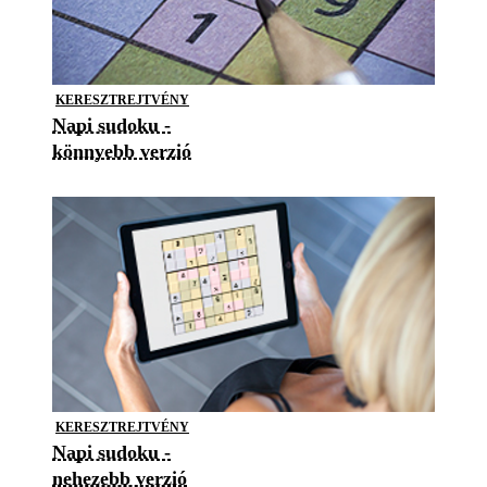
KERESZTREJTVÉNY
Napi sudoku -
könnyebb verzió
KERESZTREJTVÉNY
Napi sudoku -
nehezebb verzió