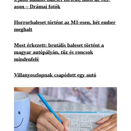
ason – Drámai fotók
Horrorbaleset történt az M1-esen, hét ember
meghalt
Most érkezett: brutális baleset történt a
magyar autópályán, tűz és roncsok
mindenfelé
Villanyoszlopnak csapódott egy autó